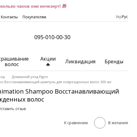
олько часов они исчезнут! 🎁
Укр
Рус
Контакты
Покупателям
095-010-00-30
крашивание
Акции
Ликвидация
Бренды
волос
🔥
ход
Домашний уход Elgon
poо Восстанавливающий шампунь для поврежденных волос 300 мл
-Animation Shampoо Восстанавливающий
жденных волос
ставить отзыв
К сравнению
В желания