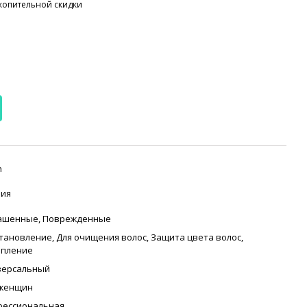
копительной скидки
n
лия
ашенные
,
Поврежденные
становление
,
Для очищения волос
,
Защита цвета волос
,
епление
версальный
 женщин
фессиональная