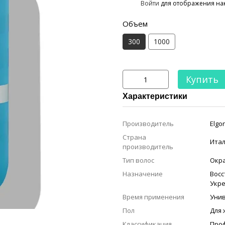
%
Войти
для отображения на
Объем
300
1000
Купить
Характеристики
Производитель
Elgo
Страна
Ита
производитель
Тип волос
Окр
Назначение
Вос
Укр
Время применения
Уни
Пол
Для
Классификация
Про