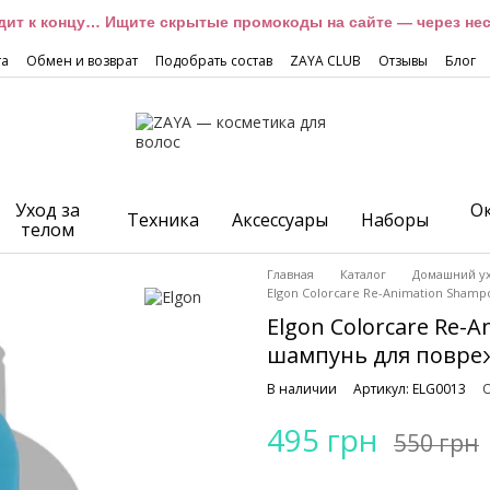
дит к концу… Ищите скрытые промокоды на сайте — через неск
та
Обмен и возврат
Подобрать состав
ZAYA CLUB
Отзывы
Блог
Уход за
О
Техника
Аксессуары
Наборы
телом
Главная
Каталог
Домашний у
Elgon Colorcare Re-Animation Sham
Elgon Colorcare Re
шампунь для повре
В наличии
Артикул: ELG0013
О
495 грн
550 грн