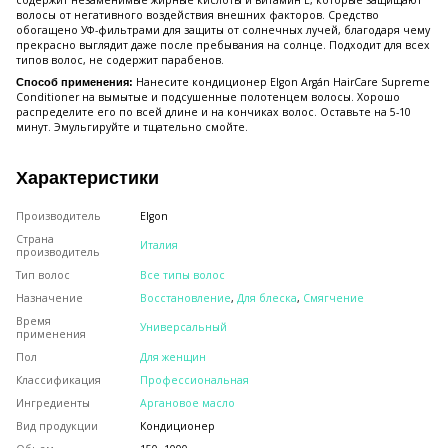
содержит незаменимые жирные кислоты и витамин Е, которые защищают
волосы от негативного воздействия внешних факторов. Средство
обогащено УФ-фильтрами для защиты от солнечных лучей, благодаря чему
прекрасно выглядит даже после пребывания на солнце. Подходит для всех
типов волос, не содержит парабенов.
Нанесите кондиционер Elgon Argán HairCare Supreme
Способ применения:
Conditioner на вымытые и подсушенные полотенцем волосы. Хорошо
распределите его по всей длине и на кончиках волос. Оставьте на 5-10
минут. Эмульгируйте и тщательно смойте.
Характеристики
Производитель
Elgon
Страна
Италия
производитель
Тип волос
Все типы волос
Назначение
Восстановление
,
Для блеска
,
Смягчение
Время
Универсальный
применения
Пол
Для женщин
Классификация
Профессиональная
Ингредиенты
Аргановое масло
Вид продукции
Кондиционер