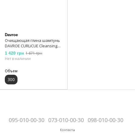
Davroe
Очищающая глина шампунь
DAVROE CURLiCUE Cleansing
Clay Shampoo
1 420 грн
1 671 грн
Нет в наличии
Объем
300
095-010-00-30
073-010-00-30
098-010-00-30
Контакты