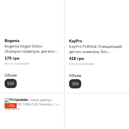
Bogenia
KayPro
Bogenia Vegan Detox
KayPro PURAGE Очищающий
Shampoo Шампунь для волос
детокс-шампунь без
500 мл
сульфатов 350 мл
175 грн
418 грн
Нет в наличии
Нет в наличии
Объем
Объем
500
350
−15%