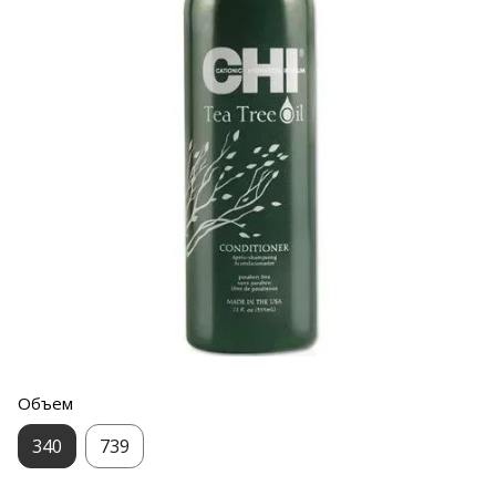
Объем
340
739