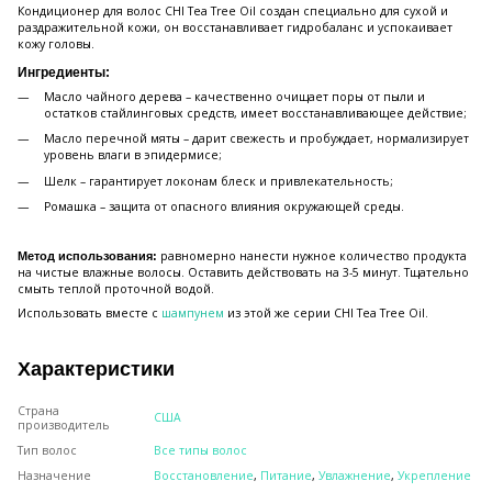
Кондиционер для волос CHI Tea Tree Oil создан специально для сухой и
раздражительной кожи, он восстанавливает гидробаланс и успокаивает
кожу головы.
Ингредиенты:
Масло чайного дерева – качественно очищает поры от пыли и
остатков стайлинговых средств, имеет восстанавливающее действие;
Масло перечной мяты – дарит свежесть и пробуждает, нормализирует
уровень влаги в эпидермисе;
Шелк – гарантирует локонам блеск и привлекательность;
Ромашка – защита от опасного влияния окружающей среды.
равномерно нанести нужное количество продукта
Метод использования:
на чистые влажные волосы. Оставить действовать на 3-5 минут. Тщательно
смыть теплой проточной водой.
Использовать вместе с
шампунем
из этой же серии CHI Tea Tree Oil.
Характеристики
Страна
США
производитель
Тип волос
Все типы волос
Назначение
Восстановление
,
Питание
,
Увлажнение
,
Укрепление