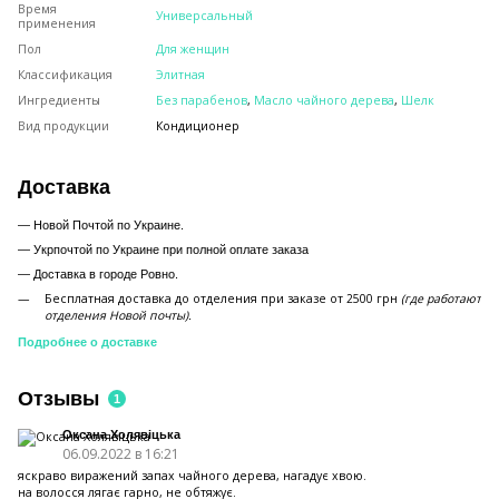
Время
Универсальный
применения
Пол
Для женщин
Классификация
Элитная
Ингредиенты
Без парабенов
,
Масло чайного дерева
,
Шелк
Вид продукции
Кондиционер
Доставка
— Новой Почтой по Украине.
— Укрпочтой по Украине при полной оплате заказа
—
Доставка в городе Ровно.
Бесплатная доставка до отделения при заказе от 2500 грн
(где работают
отделения Новой почты).
Подробнее о доставке
Отзывы
1
Оксана Холявіцька
06.09.2022 в 16:21
яскраво виражений запах чайного дерева, нагадує хвою.
на волосся лягає гарно, не обтяжує.