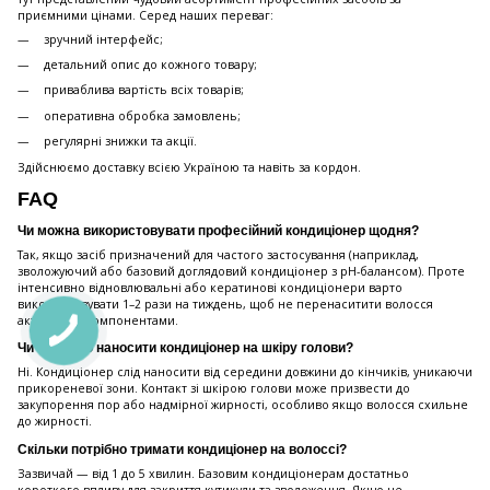
приємними цінами. Серед наших переваг:
зручний інтерфейс;
детальний опис до кожного товару;
приваблива вартість всіх товарів;
оперативна обробка замовлень;
регулярні знижки та акції.
Здійснюємо доставку всією Україною та навіть за кордон.
FAQ
Чи можна використовувати професійний кондиціонер щодня?
Так, якщо засіб призначений для частого застосування (наприклад,
зволожуючий або базовий доглядовий кондиціонер з pH-балансом). Проте
інтенсивно відновлювальні або кератинові кондиціонери варто
використовувати 1–2 рази на тиждень, щоб не перенаситити волосся
активними компонентами.
Чи потрібно наносити кондиціонер на шкіру голови?
Ні. Кондиціонер слід наносити від середини довжини до кінчиків, уникаючи
прикореневої зони. Контакт зі шкірою голови може призвести до
закупорення пор або надмірної жирності, особливо якщо волосся схильне
до жирності.
Скільки потрібно тримати кондиціонер на волоссі?
Зазвичай — від 1 до 5 хвилин. Базовим кондиціонерам достатньо