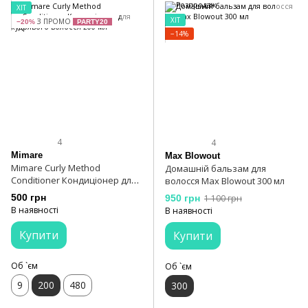
ХІТ
ХІТ
З ПРОМО
−20%
PARTY20
−14%
4
4
Mimare
Max Blowout
Mimare Curly Method
Домашній бальзам для
Conditioner Кондиціонер для
волосся Max Blowout 300 мл
кудрявого волосся 200 мл
500 грн
950 грн
1 100 грн
В наявності
В наявності
Купити
Купити
Об `єм
Об `єм
9
200
480
300