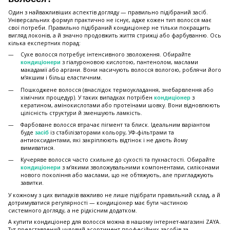
Один з найважливіших аспектів догляду — правильно підібраний засіб.
Універсальних формул практично не існує, адже кожен тип волосся має
свої потреби. Правильно підібраний кондиціонер не тільки покращить
вигляд локонів, а й значно продовжить життя стрижці або фарбуванню. Ось
кілька експертних порад:
Сухе волосся потребує інтенсивного зволоження. Обирайте
з гіалуроновою кислотою, пантенолом, маслами
кондиціонери
макадамії або аргани. Вони насичують волосся вологою, роблячи його
м’якшим і більш еластичним.
Пошкоджене волосся (внаслідок термоукладання, знебарвлення або
хімічних процедур). У таких випадках потрібен
з
кондиціонер
кератином, амінокислотами або протеїнами шовку. Вони відновлюють
цілісність структури й зменшують ламкість.
Фарбоване волосся втрачає пігмент та блиск. Ідеальним варіантом
буде
із стабілізаторами кольору, УФ-фільтрами та
засіб
антиоксидантами, які закріплюють відтінок і не дають йому
вимиватися.
Кучеряве волосся часто схильне до сухості та пухнастості. Обирайте
з м’якими зволожувальними компонентами, силіконами
кондиціонери
нового покоління або маслами, що не обтяжують, але пригладжують
завитки.
У кожному з цих випадків важливо не лише підібрати правильний склад, а й
дотримуватися регулярності — кондиціонер має бути частиною
системного догляду, а не рідкісним додатком.
А купити кондиціонер для волосся можна в нашому інтернет-магазині ZAYA.
Тут представлений чудовий асортимент професійних засобів за