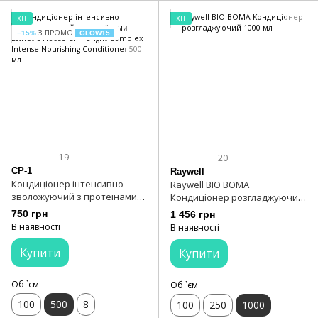
ХІТ
ХІТ
З ПРОМО
−15%
GLOW15
19
20
CP-1
Raywell
Кондиціонер інтенсивно
Raywell BIO BOMA
зволожуючий з протеїнами
Кондиціонер розгладжуючий
Esthetic House CP-1 Bright
1000 мл
750 грн
1 456 грн
Complex Intense Nourishing
В наявності
В наявності
Conditioner 500 мл
Купити
Купити
Об `єм
Об `єм
100
500
8
100
250
1000