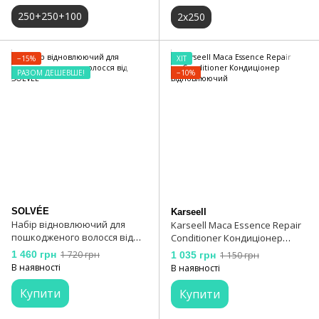
250+250+100
2х250
−15%
ХІТ
РАЗОМ ДЕШЕВШЕ!
−10%
SOLVÉE
Karseell
Набір відновлюючий для
Karseell Maca Essence Repair
пошкодженого волосся від
Conditioner Кондиціонер
SOLVÉE
відновлюючий
1 460 грн
1 720 грн
1 035 грн
1 150 грн
В наявності
В наявності
Купити
Купити