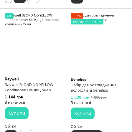
ХІТ
−15%
РАЗОМ ДЕШЕВШЕ!
Raywell
Beneliss
Raywell BLOND NO YELLOW
Набір для розгладження
Conditioner Кондиціонер
волосся від beneliss
проти жовтизни 275 мл
1 144 грн
1 530 грн
1 800 грн
В наявності
В наявності
Купити
Купити
Об `єм
Об `єм