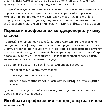
втрати блиску. Саме кондиціонер повертає локонам баланс: закриває
кутикулу, відновлює рН, захищає від зовнішніх факторів.
Професійні кондиціонери діють не лише на поверхні. Вони можуть містити
гідролізовані білки, пептиди, амінокислоти, кератин або церамиди — ці
компоненти проникають у внутрішні шари волосся і зміцнюють його
структуру зсередини. Завдяки цьому локони не тільки виглядають краще,
але й реально стають міцнішими, еластичнішими, стійкішими до ламкості.
Переваги професійних кондиціонерів: у чому
їх сила
Професійні кондиціонери розробляються з урахуванням трихологічних
досліджень, і їхні формули часто значно випереджають мас-маркет. Вони
містять високу концентрацію активних речовин і розраховані на результат
— як миттєвий, так і довготривалий. Їх використовують стилісти та майстри
в салонах, адже саме ці засоби здатні швидко повернути волоссю живий
вигляд навіть після агресивних процедур.
До основних переваг професійних кондиціонерів належать:
глибокий вплив на структуру волосся;
точна адаптація до типу волосся;
захист і профілактика (завдяки наявності УФ-фільтрів, антиоксидантів і
ліпідів).
Ці засоби не маскують проблему, а працюють над її корекцією — і саме в
цьому їхня ключова перевага.
Як обрати професійний кондиціонер за типом
волосся?