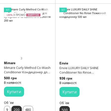
ХІТ
ХІТ
З ПРОМО
−20%
PARTY20
3
Mimare
Envie
Mimare Curly Method Co-Wash
Envie LUXURY DAILY SHINE
Conditioner Кондиціонер для
Conditioner No Rinse
кучерявого та хвилястого
Поживний кондиціонер 500
500 грн
936 грн
волосся 200 мл
мл
В наявності
В наявності
Купити
Купити
Об `єм
Об `єм
9
200
480
500