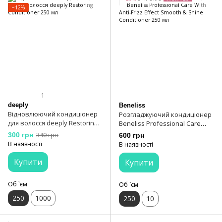
−12%
1
deeply
Beneliss
Відновлюючий кондиціонер
Розгладжуючий кондиціонер
для волосся deeply Restoring
Beneliss Professional Care
Conditioner 250 мл
With Anti-Frizz Effect Smooth &
300 грн
340 грн
600 грн
Shine Conditioner 250 мл
В наявності
В наявності
Купити
Купити
Об `єм
Об `єм
250
1000
250
10