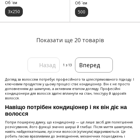
Об `єм
Об `єм
3х250
500
Показати ще 20 товарів
Назад
Вперед
1
з 13
Догляд за волоссям потребує професійного та цілеспрямованого підходу. І
ключовим продуктом у цьому процесі стає кондиціонер. Він є не просто
доповненням до шампуню, а активним етапом догляду. Професійні
кондиціонери для волосся здатні вплинути на стан, текстуру й здоров’я
волосся.
Навіщо потрібен кондиціонер і як він діє на
волосся
Попри поширену думку, що кондиціонер — це лише засіб для полегшення
розчісування, його функції значно ширші й глибші. Після миття шампунем,
навіть найделікатнішим, лусочки волосся (кутикула) відкриваються. Це
робить пасма вразливими до зневоднення, механічних пошкоджень і