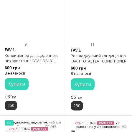
9
11
FAV.1
FAV.1
Кондиціонер для щоденного
Розгладжуючий кондиціонер
використання FAV.1 DAILY
FAV.1 TOTAL FLAT CONDITIONER
SHINE CONDITIONER
600 грн
600 грн
В наявності
В наявності
Купити
Купити
Об `єм
Об `єм
250
250
ХІТ
З ПРОМО
−20%
PARTY20
З ПРОМО
−20%
PARTY20