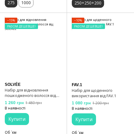
275
1000
250+250+200
−15%
−10%
РАЗОМ ДЕШЕВШЕ!
РАЗОМ ДЕШЕВШЕ!
SOLVÉE
FAV.1
Набір для відновлення
Набір для щоденного
пошкодженого волосся від
використання від FAV.1
SOLVÉE
1 260 грн
1 480 грн
1 080 грн
1 200 грн
В наявності
В наявності
Купити
Купити
Об `єм
Об `єм