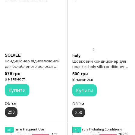
2
SOLVÉE
holy
Кондиціонер відновлюючий
Шовковий кондиціонер для
для ослабленого волосся
волосся holy silk conditioner
SOLVÉE Nutrisse Conditioner
250 мл
579 грн
500 грн
250 мл
В наявності
В наявності
Купити
Купити
Об `єм
Об `єм
250
250
ХІТ
ХІТ