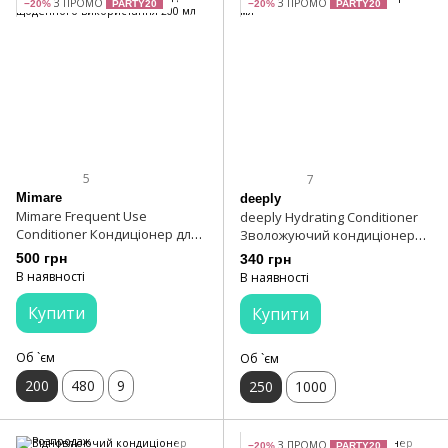
З ПРОМО
З ПРОМО
−20%
PARTY20
−20%
PARTY20
5
7
Mimare
deeply
Mimare Frequent Use
deeply Hydrating Conditioner
Conditioner Кондиціонер для
Зволожуючий кондиціонер
щоденного використання 200
250 мл
500 грн
340 грн
мл
В наявності
В наявності
Купити
Купити
Об `єм
Об `єм
200
480
9
250
1000
З ПРОМО
−20%
PARTY20