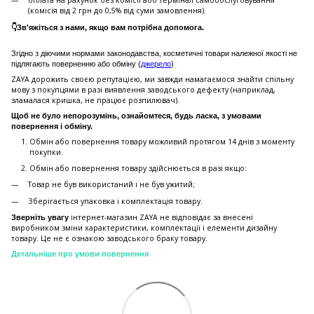
оплата на рахунок без комісії або термінал самообслуговування
(комісія від 2 грн до 0,5% від суми замовлення).
👇Зв'яжіться з нами, якщо вам потрібна допомога.
Згідно з діючими нормами законодавства, косметичні товари належної якості не
підлягають поверненню або обміну (
джерело
)
ZAYA дорожить своєю репутацією, ми завжди намагаємося знайти спільну
мову з покупцями в разі виявлення заводського дефекту (наприклад,
зламалася кришка, не працює розпилювач).
Щоб не було непорозумінь, ознайомтеся, будь ласка, з умовами
повернення і обміну.
Обмін або повернення товару можливий протягом 14 днів з моменту
покупки.
Обмiн або повернення товару здійснюється в разі якщо:
Товар не був використаний і не був ужитий;
Зберiгається упаковка і комплектація товару.
інтернет-магазин ZAYA не відповідає за внесені
Зверніть увагу
виробником зміни характеристики, комплектації і елементи дизайну
товару. Це не є ознакою заводського браку товару.
Детальніше про умови повернення