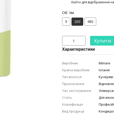
%
Ввійти
для відображення н
Об `єм
9
200
480
Купити
Характеристики
Виробник
Mimare
Країна виробник
Іспанія
Тип волосся
Кучеряві
Призначення
Відновле
Час застосування
Універса
Стать
Для жіно
Класифікація
Професій
Вид продукції
Кондиці