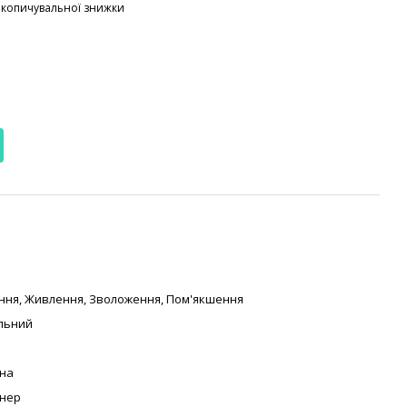
акопичувальної знижки
ння
,
Живлення
,
Зволоження
,
Пом'якшення
льний
к
на
онер