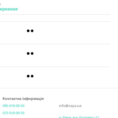
0
ернення
Контактна інформація
095-010-00-30
info@zaya.ua
073-010-00-30
м. Рівне, вул. Поповича 11