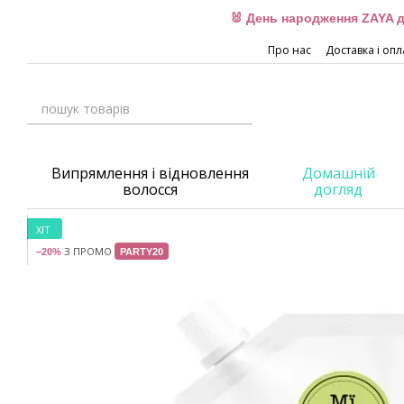
Перейти до основного контенту
🐰 День народження ZAYA д
Про нас
Доставка і опл
Випрямлення і відновлення
Домашній
волосся
догляд
ХІТ
З ПРОМО
−20%
PARTY20