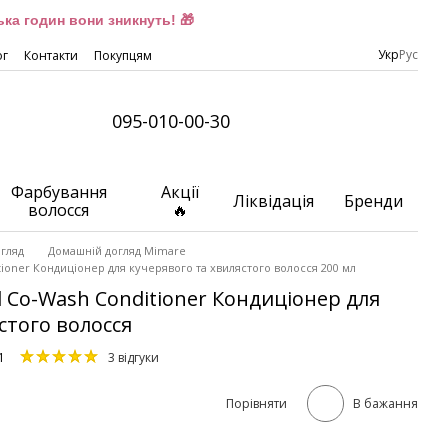
ка годин вони зникнуть! 🎁
Укр
Рус
ог
Контакти
Покупцям
095-010-00-30
Фарбування
Акції
Ліквідація
Бренди
волосся
🔥
гляд
Домашній догляд Mimare
ioner Кондиціонер для кучерявого та хвилястого волосся 200 мл
 Co-Wash Conditioner Кондиціонер для
стого волосся
1
3 відгуки
Порівняти
В бажання