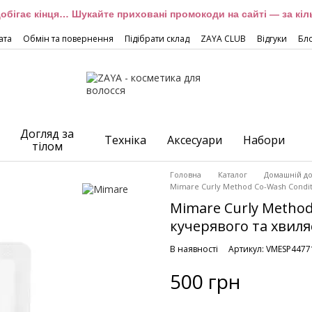
обігає кінця… Шукайте приховані промокоди на сайті — за кіль
ата
Обмін та повернення
Підібрати склад
ZAYA CLUB
Відгуки
Бл
Догляд за
Техніка
Аксесуари
Набори
тілом
Головна
Каталог
Домашній до
Mimare Curly Method Co-Wash Condit
Mimare Curly Method
кучерявого та хвиля
В наявності
Артикул: VMESP4477
500 грн