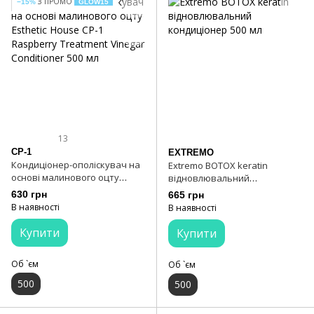
З ПРОМО
−15%
GLOW15
13
CP-1
EXTREMO
Кондиціонер-ополіскувач на
Extremo BOTOX keratin
основі малинового оцту
відновлювальний
Esthetic House CP-1 Raspberry
кондиціонер 500 мл
630 грн
665 грн
Treatment Vinegar Conditioner
В наявності
В наявності
500 мл
Купити
Купити
Об `єм
Об `єм
500
500