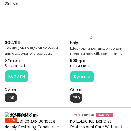
2
SOLVÉE
holy
Кондиціонер відновлюючий
Шовковий кондиціонер для
для ослабленого волосся
волосся holy silk conditioner
SOLVÉE Nutrisse Conditioner
250 мл
579 грн
500 грн
250 мл
В наявності
В наявності
Купити
Купити
Об `єм
Об `єм
250
250
З ПРОМО
−20%
PARTY20
−12%