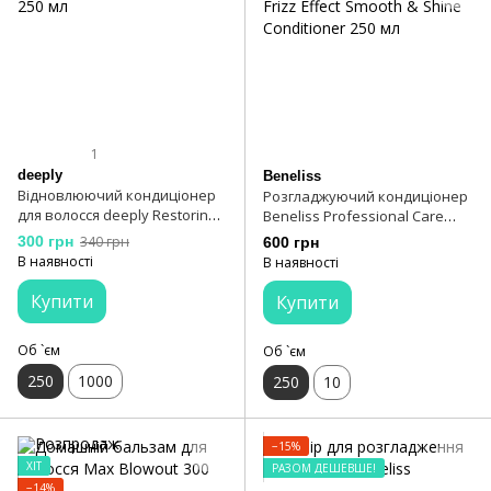
1
deeply
Beneliss
Відновлюючий кондиціонер
Розгладжуючий кондиціонер
для волосся deeply Restoring
Beneliss Professional Care
Conditioner 250 мл
With Anti-Frizz Effect Smooth &
300 грн
340 грн
600 грн
Shine Conditioner 250 мл
В наявності
В наявності
Купити
Купити
Об `єм
Об `єм
250
1000
250
10
−15%
ХІТ
РАЗОМ ДЕШЕВШЕ!
−14%