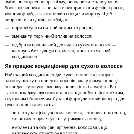
зміни, зневоднення організму, неправильне харчування.
Зовнішні чинники — це часте використання фенів, прасок,
хімічних фарб, а також вплив сонця чи морозу. Щоб
виправити ситуацію, необхідно:
нормалізувати питний режим та раціон;
зменшити термічний вплив на волосся;
підібрати правильний догляд за сухим волоссям —
шампунь без сульфатів, маски, масла та якісний
кондиціонер.
Як працює кондиціонер для сухого волосся
Найкращий кондиціонер для сухого волосся створює
захисну плівку на поверхні локонів, яка утримує вологу
всередині кутикули, зменшує пористість і ламкість. Він
також згладжує лусочки волосся, що робить його м’яким,
слухняним і блискучим. Сучасні формули кондиціонерів для
сухого волосся містять:
зволожувачі (гіалуронова кислота, гліцерин, пантенол),
які активно притягують і утримують вологу;
емоленти та олії (ши, арганова, кокосова), що
заповнюють структуру волосся;