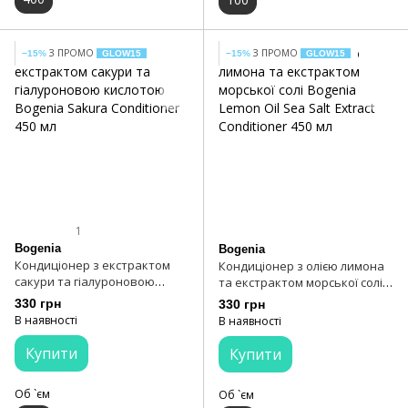
З ПРОМО
З ПРОМО
−15%
GLOW15
−15%
GLOW15
1
Bogenia
Bogenia
Кондиціонер з екстрактом
Кондиціонер з олією лимона
сакури та гіалуроновою
та екстрактом морської солі
кислотою Bogenia Sakura
Bogenia Lemon Oil Sea Salt
330 грн
330 грн
Conditioner 450 мл
Extract Conditioner 450 мл
В наявності
В наявності
Купити
Купити
Об `єм
Об `єм