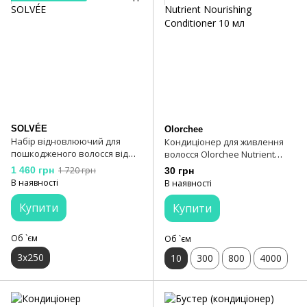
SOLVÉE
Olorchee
Набір відновлюючий для
Кондиціонер для живлення
пошкодженого волосся від
волосся Olorchee Nutrient
SOLVÉE
Nourishing Conditioner 10 мл
1 460 грн
1 720 грн
30 грн
В наявності
В наявності
Купити
Купити
Об `єм
Об `єм
3х250
10
300
800
4000