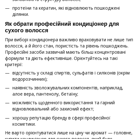
протеїни та кератин, які відновлюють пошкоджені
ділянки.
Як обрати професійний кондиціонер для
сухого волосся
При виборі кондиціонера важливо враховувати не лише тип
волосся, а й його стан, пористість та рівень пошкоджень.
Професійні засоби зазвичай мають більш концентровані
формули та діють ефективніше. Орієнтуйтесь на такі
критерії:
відсутність у складі спиртів, сульфатів і силіконів (окрім
водорозчинних);
наявність зволожувальних компонентів, наприклад,
алое вера, пантенолу, бетаїну;
можливість щоденного використання та гарний
відновлювальний або захисний ефект;
хорошу репутацію бренду в сфері професійної
косметики.
Не варто орієнтуватися лише на ціну чи аромат — головне,
купити кондиціонер для сухого волосся, який буде