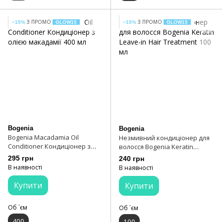
З ПРОМО
З ПРОМО
−15%
GLOW15
−15%
GLOW15
Bogenia
Bogenia
Bogenia Macadamia Oil
Незмивний кондиціонер для
Conditioner Кондиціонер з
волосся Bogenia Keratin
олією макадамії 400 мл
Leave-in Hair Treatment 100 мл
295 грн
240 грн
В наявності
В наявності
Купити
Купити
Об `єм
Об `єм
400
100