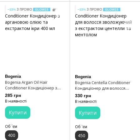
З ПРОМО
З ПРОМО
−15%
GLOW15
−15%
GLOW15
Bogenia
Bogenia
Bogenia Argan Oil Hair
Bogenia Centella Conditioner
Conditioner Кондиціонер з
Кондиціонер для волосся
аргановою олією та
зволожуючий з екстрактом
285 грн
330 грн
екстрактом ікри 400 мл
центелли та ментолом
В наявності
В наявності
Купити
Купити
Об `єм
Об `єм
400
450