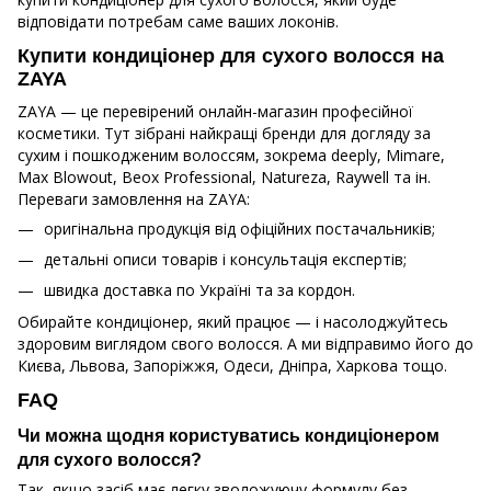
відповідати потребам саме ваших локонів.
Купити кондиціонер для сухого волосся на
ZAYA
ZAYA — це перевірений онлайн-магазин професійної
косметики. Тут зібрані найкращі бренди для догляду за
сухим і пошкодженим волоссям, зокрема deeply, Mimare,
Max Blowout, Beox Professional, Natureza, Raywell та ін.
Переваги замовлення на ZAYA:
оригінальна продукція від офіційних постачальників;
детальні описи товарів і консультація експертів;
швидка доставка по Україні та за кордон.
Обирайте кондиціонер, який працює — і насолоджуйтесь
здоровим виглядом свого волосся. А ми відправимо його до
Києва, Львова, Запоріжжя, Одеси, Дніпра, Харкова тощо.
FAQ
Чи можна щодня користуватись кондиціонером
для сухого волосся?
Так, якщо засіб має легку зволожуючу формулу без