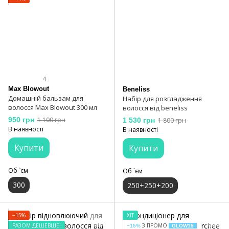
4
Max Blowout
Beneliss
Домашній бальзам для
Набір для розгладження
волосся Max Blowout 300 мл
волосся від beneliss
950 грн
1 100 грн
1 530 грн
1 800 грн
В наявності
В наявності
Купити
Купити
Об `єм
Об `єм
300
250+250+200
−15%
ХІТ
РАЗОМ ДЕШЕВШЕ!
З ПРОМО
−15%
GLOW15