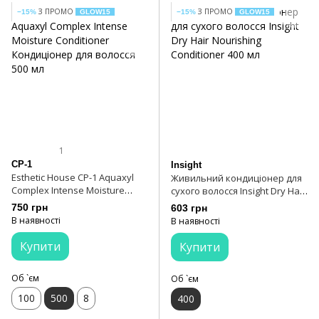
З ПРОМО
З ПРОМО
−15%
GLOW15
−15%
GLOW15
1
CP-1
Insight
Esthetic House CP-1 Aquaxyl
Живильний кондиціонер для
Complex Intense Moisture
сухого волосся Insight Dry Hair
Conditioner Кондиціонер для
Nourishing Conditioner 400 мл
750 грн
603 грн
волосся 500 мл
В наявності
В наявності
Купити
Купити
Об `єм
Об `єм
100
500
8
400