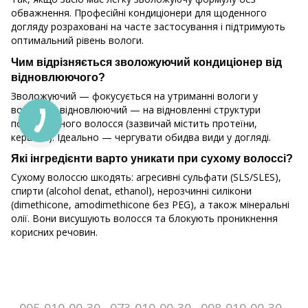
обважнення. Професійні кондиціонери для щоденного
догляду розраховані на часте застосування і підтримують
оптимальний рівень вологи.
Чим відрізняється зволожуючий кондиціонер від
відновлюючого?
Зволожуючий — фокусується на утриманні вологи у
волоссі, а відновлюючий — на відновленні структури
пошкодженого волосся (зазвичай містить протеїни,
кератин). Ідеально — чергувати обидва види у догляді.
Які інгредієнти варто уникати при сухому волоссі?
Сухому волоссю шкодять: агресивні сульфати (SLS/SLES),
спирти (alcohol denat, ethanol), нерозчинні силікони
(dimethicone, amodimethicone без PEG), а також мінеральні
олії. Вони висушують волосся та блокують проникнення
корисних речовин.