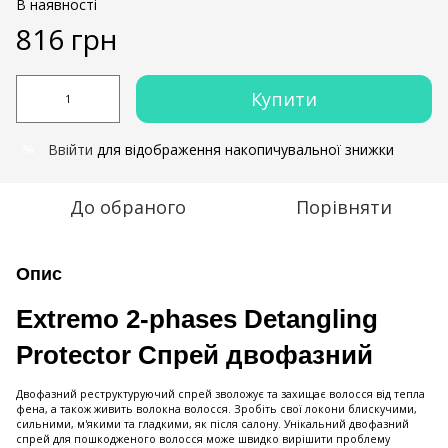
В наявності
816 грн
Купити
Ввійти
для відображення накопичувальної знижки
%
До обраного
Порівняти
Опис
Extremo 2-phases Detangling
Protector Спрей двофазний
Двофазний реструктуруючий спрей зволожує та захищає волосся від тепла
фена, а також живить волокна волосся. Зробіть свої локони блискучими,
сильними, м'якими та гладкими, як після салону. Унікальний двофазний
спрей для пошкодженого волосся може швидко вирішити проблему