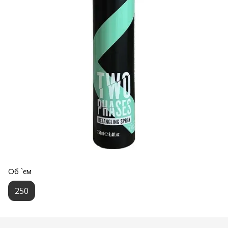
Об `єм
250