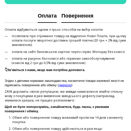
Оплата
Повернення
Оплата відбувається одним з трьох способів на вибір клієнта:
післяплата при отриманні товару на відділенні Нової Пошти, при цьому
оплата послуги зворотної доставки грошей платна (20 грн + 2% від суми
замовлення);
оплата на сайті банківською картою через сервіс Monopay без комісії;
оплата на рахунок без комісії або термінал самообслуговування
(комісія від 2 грн до 0,5% від суми замовлення).
👇Зв'яжіться з нами, якщо вам потрібна допомога.
Згідно з діючими нормами законодавства, косметичні товари належної якості не
підлягають поверненню або обміну (
джерело
)
ZAYA дорожить своєю репутацією, ми завжди намагаємося знайти спільну
мову з покупцями в разі виявлення заводського дефекту (наприклад,
зламалася кришка, не працює розпилювач).
Щоб не було непорозумінь, ознайомтеся, будь ласка, з умовами
повернення і обміну.
Обмін або повернення товару можливий протягом 14 днів з моменту
покупки.
Обмiн або повернення товару здійснюється в разі якщо: