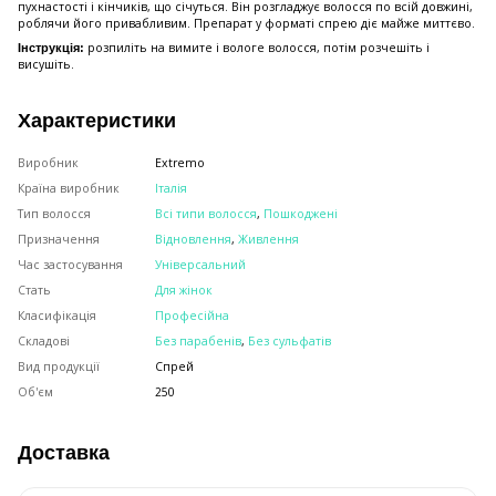
пухнастості і кінчиків, що січуться. Він розгладжує волосся по всій довжині,
роблячи його привабливим. Препарат у форматі спрею діє майже миттєво.
розпиліть на вимите і вологе волосся, потім розчешіть і
Інструкція:
висушіть.
Характеристики
Виробник
Extremo
Країна виробник
Італія
Тип волосся
Всі типи волосся
,
Пошкоджені
Призначення
Відновлення
,
Живлення
Час застосування
Універсальний
Стать
Для жінок
Класифікація
Професійна
Складові
Без парабенів
,
Без сульфатів
Вид продукції
Спрей
Об'єм
250
Доставка