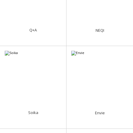
Q+A
NEQI
Soika
Envie