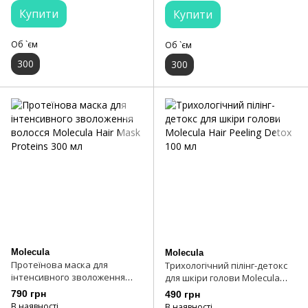
Купити
Купити
Об `єм
Об `єм
300
300
Molecula
Molecula
Протеїнова маска для
Трихологічний пілінг-детокс
інтенсивного зволоження
для шкіри голови Molecula
волосся Molecula Hair Mask
Hair Peeling Detox 100 мл
790 грн
490 грн
Proteins 300 мл
В наявності
В наявності