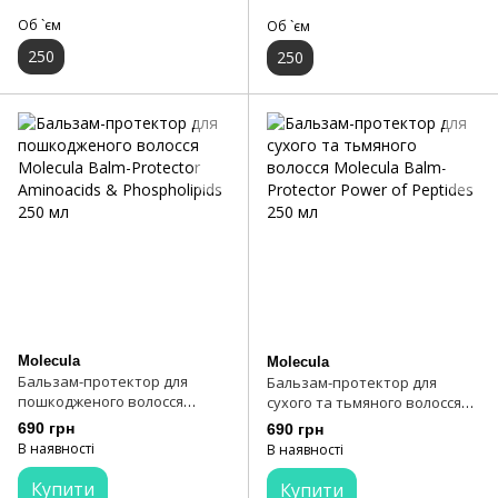
Об `єм
Об `єм
250
250
Molecula
Molecula
Бальзам-протектор для
Бальзам-протектор для
пошкодженого волосся
сухого та тьмяного волосся
Molecula Balm-Protector
Molecula Balm-Protector Power
690 грн
690 грн
Aminoacids & Phospholipids
of Peptides 250 мл
В наявності
В наявності
250 мл
Купити
Купити