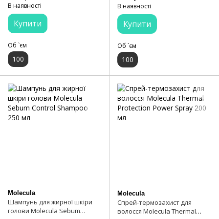
Cream 100 мл
Molecula Scalp Serum
В наявності
В наявності
Hydration & Stimulation 100 мл
Купити
Купити
Об `єм
Об `єм
100
100
Molecula
Molecula
Шампунь для жирної шкіри
Спрей-термозахист для
голови Molecula Sebum
волосся Molecula Thermal