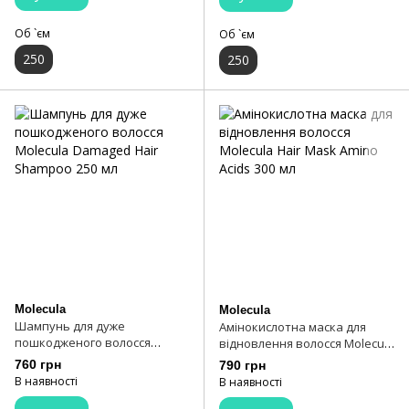
Об `єм
Об `єм
250
250
Molecula
Molecula
Шампунь для дуже
Амінокислотна маска для
пошкодженого волосся
відновлення волосся Molecula
Molecula Damaged Hair
Hair Mask Amino Acids 300 мл
760 грн
790 грн
Shampoo 250 мл
В наявності
В наявності