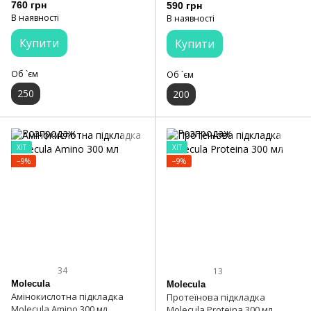
Control Shampoo 250 мл
Protection Power Spray 200 мл
760 грн
590 грн
В наявності
В наявності
Купити
Купити
Об `єм
Об `єм
250
200
ХІТ
ХІТ
−9%
−9%
34
13
Molecula
Molecula
Амінокислотна підкладка
Протеїнова підкладка
Molecula Amino 300 мл
Molecula Proteina 300 мл