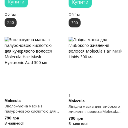
Купити
Купити
Об `єм
Об `єм
250
300
1
Molecula
Molecula
Зволожуюча маска з
Ліпідна маска для глибокого
гіалуроновою кислотою для
живлення волосся Molecula
кучерявого волосся Molecula
Hair Mask Lipids 300 мл
790 грн
790 грн
Hair Mask Hyaluronic Acid 300
В наявності
В наявності
мл