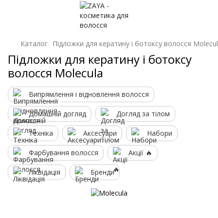
Каталог
Підложки для кератину і ботоксу волосся Molecu
Підложки для кератину і ботоксу
волосся Molecula
Випрямлення і відновлення волосся
Домашній догляд
Догляд за тілом
Техніка
Аксесуари
Набори
Фарбування волосся
Акції 🔥
Ліквідація
Бренди