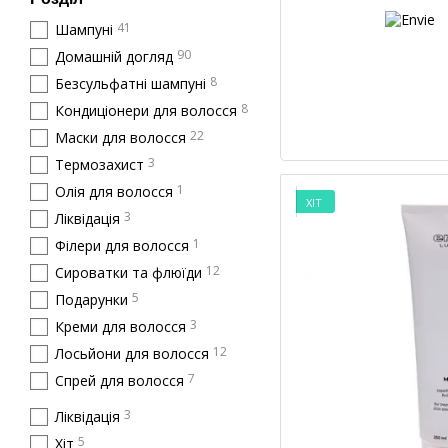
41
Шампуні
90
Домашній догляд
8
Безсульфатні шампуні
8
Кондиціонери для волосся
22
Маски для волосся
3
Термозахист
1
Олія для волосся
ХІТ
3
Ліквідація
1
Філери для волосся
12
Сироватки та флюїди
5
Подарунки
3
Креми для волосся
12
Лосьйони для волосся
7
Спрей для волосся
3
Ліквідація
5
Хіт