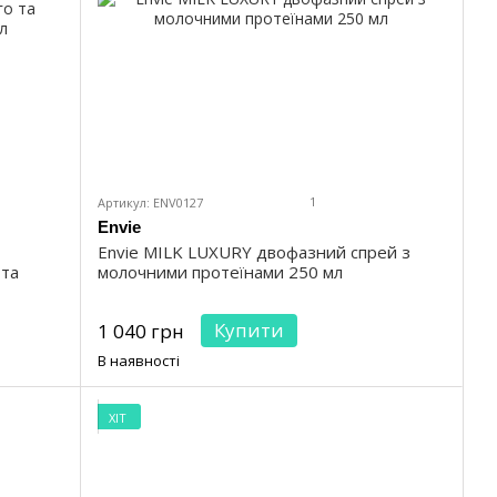
1
Артикул: ENV0127
Envie
Envie MILK LUXURY двофазний спрей з
 та
молочними протеїнами 250 мл
Купити
1 040 грн
В наявності
ХІТ