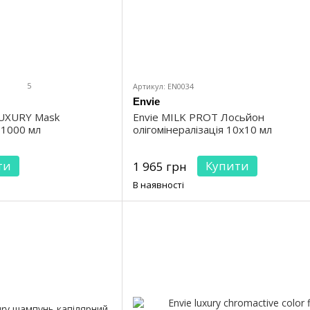
5
Артикул: EN0034
Envie
LUXURY Mask
Envie MILK PROT Лосьйон
 1000 мл
олігомінералізація 10x10 мл
ти
Купити
1 965 грн
В наявності