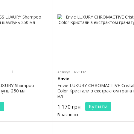
1
Артикул: ENV0132
Envie
LUXURY Shampoo
Envie LUXURY CHROMAСTIVE Cristal
пунь 250 мл
Color Кристали з екстрактом грана
мл
и
Купити
1 170 грн
В наявності