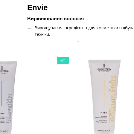
Envie
Вирівнювання волосся
Вирощування інгредієнтів для косметики відбу
техніки.
У складі не повинно бути дешевих речовин для к
ароматизатори. Тому компанія додає виключно е
інноваційні складові.
ХІТ
Біо-косметиці необхідно мати сертифікат від ат
особливий статус продукту.
Дані елементи впливають на формування собівартос
витрати за транспортування і оплату праці.
Що особливого в косметиці від компанії Env
Спираючись на відгуки наших клієнтів, стає очевидно
переваг:
Натуральний склад. Ми гарантуємо чесність при 
обіцяні складові. У складах немає синтетичних 