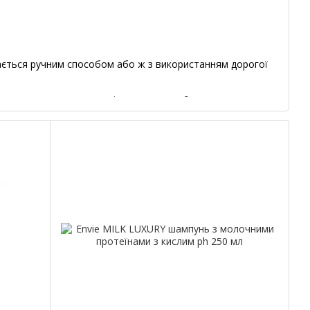
вається ручним способом або ж з використанням дорогої
онсервації, таких як: нафтопродукти або синтетичні
фірні масла у великих кількостях або ж дорогі
тестуючої організації про те, що даний продукт має
ті продукції + до цього необхідно додати додаткові
ie Cosmetic?
, що Envie Cosmetic має велику кількість видимих ​​
створенні косметики, тому до складу засобу включені всі
ароматизаторів, консервантів і парабенів, штучних