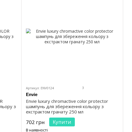
3
Артикул: ENV0124
Envie
OR
Envie luxury chromaсtive color protector
льору з
шампунь для збереження кольору з
екстрактом гранату 250 мл
Купити
702 грн
В наявності