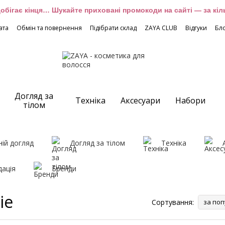
обігає кінця… Шукайте приховані промокоди на сайті — за кіль
ата
Обмін та повернення
Підібрати склад
ZAYA CLUB
Відгуки
Бл
Догляд за
Техніка
Аксесуари
Набори
тілом
ій догляд
Догляд за тілом
Техніка
дація
Бренди
ie
Сортування:
за поп