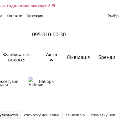
ка годин вони зникнуть! 🎁
Укр
Рус
ог
Контакти
Покупцям
095-010-00-30
Фарбування
Акції
Ліквідація
Бренди
волосся
🔥
Аксесуари
Набори
улярністю
спочатку дешевше
за назвою
спочатку нові