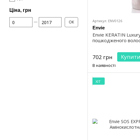
Ціна, грн
Від Ціна, грн
До Ціна, грн
Артикул: ENV0126
ОК
Envie
Envie KERATIN Luxury
пошкодженого волос
Купит
702 грн
В наявності
ХІТ