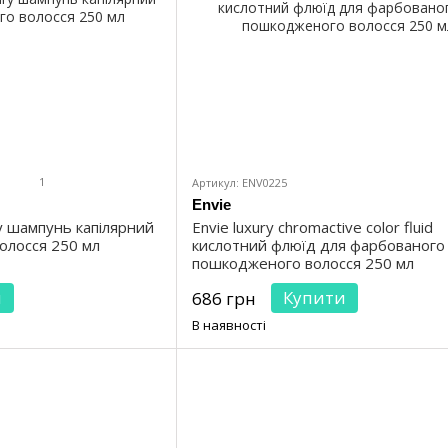
1
Артикул: ENV0225
Envie
y шампунь капілярний
Envie luxury chromactive color fluid
олосся 250 мл
кислотний флюїд для фарбованого
пошкодженого волосся 250 мл
и
Купити
686 грн
В наявності