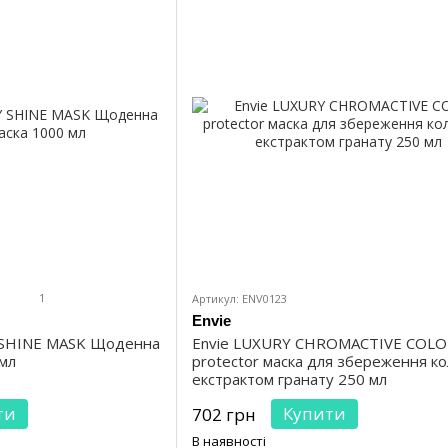
1
Артикул: ENV0123
Envie
 SHINE MASK Щоденна
Envie LUXURY CHROMAСTIVE COL
мл
protector маска для збереження ко
екстрактом гранату 250 мл
ти
Купити
702 грн
В наявності