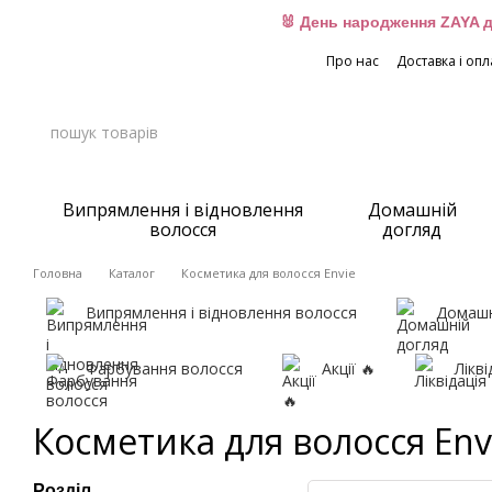
Перейти до основного контенту
🐰 День народження ZAYA д
Про нас
Доставка і опл
Випрямлення і відновлення
Домашній
волосся
догляд
Головна
Каталог
Косметика для волосся Envie
Випрямлення і відновлення волосся
Домашн
Фарбування волосся
Акції 🔥
Лікві
Косметика для волосся Env
Розділ