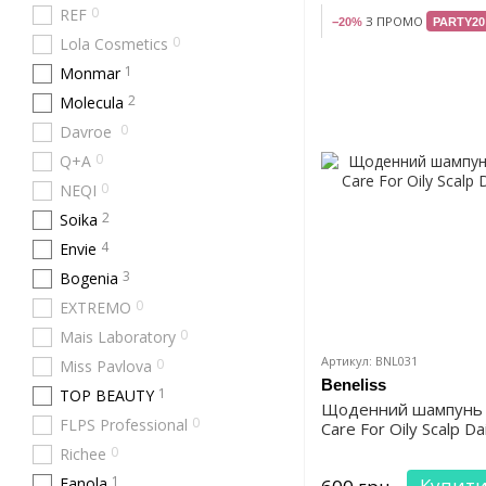
0
REF
З ПРОМО
−20%
PARTY20
0
Lola Cosmetics
1
Monmar
2
Molecula
0
Davroe
0
Q+A
0
NEQI
2
Soika
4
Envie
3
Bogenia
0
EXTREMO
0
Mais Laboratory
Артикул: BNL031
0
Miss Pavlova
Beneliss
1
TOP BEAUTY
Щоденний шампунь Be
0
FLPS Professional
Care For Oily Scalp D
0
Richee
1
Fanola
Купит