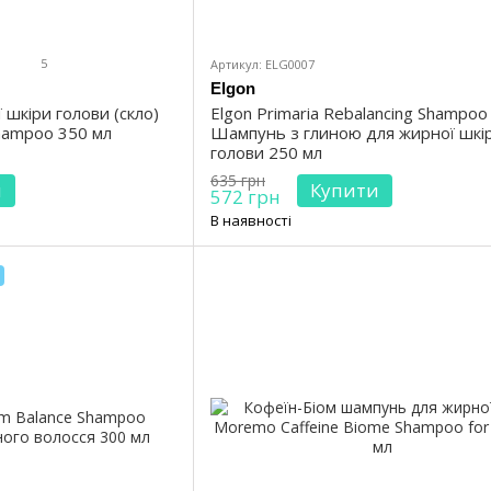
5
Артикул: ELG0007
Elgon
шкіри голови (скло)
Elgon Primaria Rebalancing Shampoo
Shampoo 350 мл
Шампунь з глиною для жирної шкі
голови 250 мл
635 грн
и
Купити
572 грн
В наявності