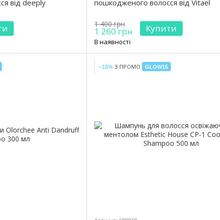
я від deeply
пошкодженого волосся від Vitael
1 400 грн
ти
Купити
1 260 грн
В наявності
З ПРОМО
−15%
GLOW15