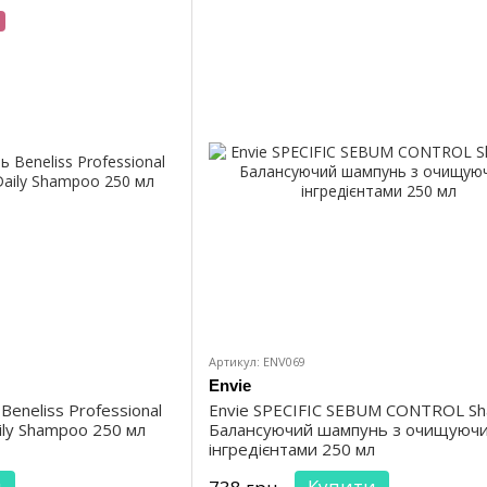
Артикул: ENV069
Envie
neliss Professional
Envie SPECIFIC SEBUM CONTROL S
aily Shampoo 250 мл
Балансуючий шампунь з очищуюч
інгредієнтами 250 мл
и
Купити