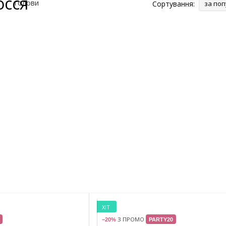
осся
Сортування:
за поп
ХІТ
З ПРОМО
−20%
PARTY20