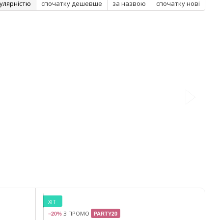
улярністю
спочатку дешевше
за назвою
спочатку нові
ХІТ
З ПРОМО
−20%
PARTY20