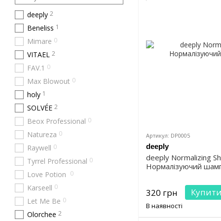
2
deeply
1
Beneliss
0
Mimare
2
VITAEL
0
FAV.1
0
Max Blowout
1
holy
2
SOLVÉE
0
Beox Professional
0
Natureza
Артикул: DP0005
deeply
0
Raywell
deeply Normalizing 
0
Tyrrel Professional
Нормалізуючий шамп
0
Love Potion
0
Karseell
Купит
320 грн
0
Let Me Be
В наявності
2
Olorchee