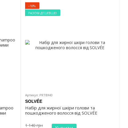
−10%
РАЗОМ ДЕШЕВШЕ!
Артикул: PRTBX43
SOLVÉE
hampoo
Набір для жирної шкіри голови та
ими
пошкодженого волосся від SOLVÉE
1 140 грн
Купити