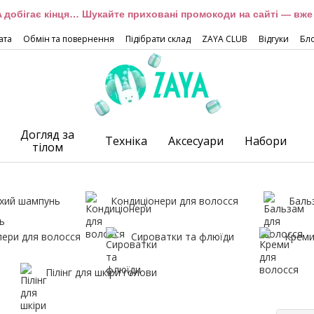
 добігає кінця… Шукайте приховані промокоди на сайті — вже 
ата
Обмін та повернення
Підібрати склад
ZAYA CLUB
Відгуки
Бл
Догляд за
Техніка
Аксесуари
Набори
тілом
хий шампунь
Кондиціонери для волосся
Баль
лери для волосся
Сироватки та флюїди
Креми
Пілінг для шкіри голови