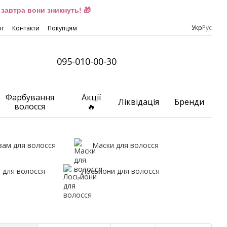
завтра вони зникнуть! 🎁
Укр
Рус
ог
Контакти
Покупцям
095-010-00-30
Фарбування
Акції
Ліквідація
Бренди
волосся
🔥
зам для волосся
Маски для волосся
 для волосся
Лосьйони для волосся