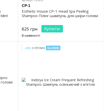
Артикул: CP0057
CP-1
з
Esthetic House CP-1 Head Spa Peeling
 Mint
Shampoo Пілінг-шампунь для шкіри голови
Купити
625 грн
В наявності
З ПРОМО
−15%
GLOW15