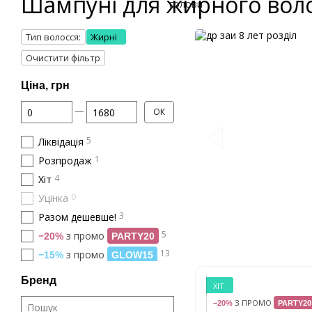
Шампуні для жирного вол
Тип волосся:
Жирні
Очистити фільтр
Ціна, грн
Від Ціна, грн
До Ціна, грн
ОК
5
Ліквідація
1
Розпродаж
4
Хіт
0
Уцінка
3
Разом дешевше!
5
з промо
−20%
PARTY20
13
з промо
−15%
GLOW15
Бренд
ХІТ
З ПРОМО
−20%
PARTY20