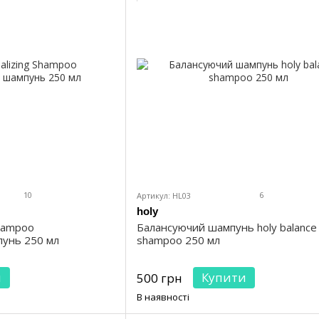
10
6
Артикул: HL03
holy
Shampoo
Балансуючий шампунь holy balance
унь 250 мл
shampoo 250 мл
и
Купити
500 грн
В наявності