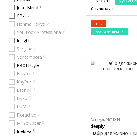
600 грн
1
Joko Blend
В наявності
3
CP-1
0
Honma Tokyo
−15%
0
РАЗОМ ДЕШЕВШЕ!
You Look Professional
1
Insight
0
Sergilac
0
Contempora
1
PROFIStyle
0
Erayba
0
KayPro
0
Latinoil
0
Lisap
0
LUM
0
Floractive
Артикул: PRTBX44
0
Mr.Scrubber
deeply
5
Inebrya
Набір для жирної шк