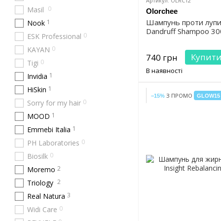
Артикул: OLRC12
0
Masil
Olorchee
Шампунь проти лупи 
1
Nook
Dandruff Shampoo 30
0
ESK Professional
0
KAYAN
Купит
740 грн
0
Tigi
В наявності
1
Invidia
1
HiSkin
З ПРОМО
−15%
GLOW15
0
Sorry for my hair
1
MOOD
1
Emmebi Italia
0
PH Laboratories
0
Biosilk
2
Moremo
2
Triology
3
Real Natura
0
Widi Care