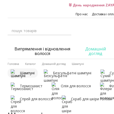
Перейти до основного контенту
🐰 День народження ZAYA
Про нас
Доставка і опл
Випрямлення і відновлення
Домашній
волосся
догляд
Головна
Каталог
Домашній догляд
Шампуні
Шампуні
Безсульфатні шампуні
Су
Термозахист
Олія для волосся
Фі
Спрей для волосся
Скраб для шкіри голови