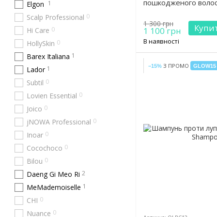
пошкодженого волосс
1
Elgon
0
Scalp Professional
1 300 грн
Купи
0
1 100 грн
Hi Care
В наявності
0
HollySkin
1
Barex Italiana
З ПРОМО
−15%
GLOW15
1
Lador
0
Subtil
0
Lovien Essential
0
Joico
0
jNOWA Professional
0
Inoar
0
Cocochoco
0
Bilou
2
Daeng Gi Meo Ri
1
MeMademoiselle
0
CHI
0
Nuance