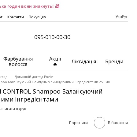
ка годин вони зникнуть! 🎁
Укр
Рус
ог
Контакти
Покупцям
095-010-00-30
Фарбування
Акції
Ліквідація
Бренди
волосся
🔥
гляд
Домашній догляд Envie
mpoo Балансуючий шампунь з очищуючими інгредієнтами 250 мл
UM CONTROL Shampoo Балансуючий
ими інгредієнтами
аписати відгук
Порівняти
В бажання