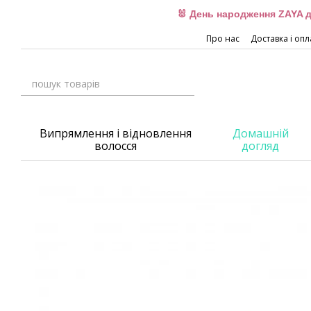
Перейти до основного контенту
🐰 День народження ZAYA д
Про нас
Доставка і опл
Випрямлення і відновлення
Домашній
волосся
догляд