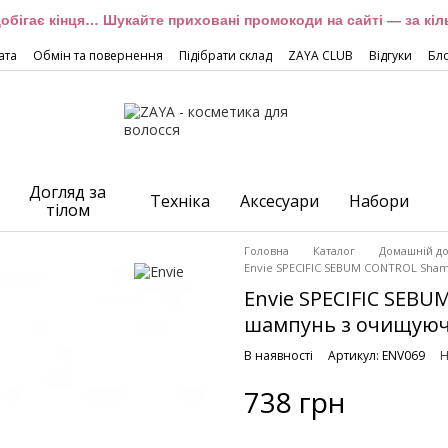
обігає кінця… Шукайте приховані промокоди на сайті — за кіль
ата
Обмін та повернення
Підібрати склад
ZAYA CLUB
Відгуки
Бл
Догляд за
Техніка
Аксесуари
Набори
тілом
Головна
Каталог
Домашній до
Envie SPECIFIC SEBUM CONTROL Sha
Envie SPECIFIC SEB
шампунь з очищуюч
В наявності
Артикул: ENV069
Н
738 грн