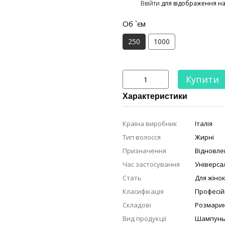
%
Ввійти
для відображення н
Об `єм
250
1000
Купити
Характеристики
Країна виробник
Італія
Тип волосся
Жирні
Призначення
Відновле
Час застосування
Універса
Стать
Для жіно
Класифікація
Професій
Складові
Розмари
Вид продукції
Шампун