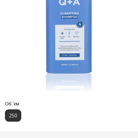
Об `єм
250