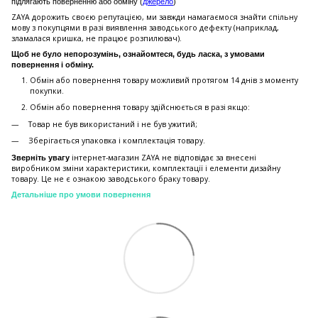
підлягають поверненню або обміну (
джерело
)
ZAYA дорожить своєю репутацією, ми завжди намагаємося знайти спільну
мову з покупцями в разі виявлення заводського дефекту (наприклад,
зламалася кришка, не працює розпилювач).
Щоб не було непорозумінь, ознайомтеся, будь ласка, з умовами
повернення і обміну.
Обмін або повернення товару можливий протягом 14 днів з моменту
покупки.
Обмiн або повернення товару здійснюється в разі якщо:
Товар не був використаний і не був ужитий;
Зберiгається упаковка і комплектація товару.
інтернет-магазин ZAYA не відповідає за внесені
Зверніть увагу
виробником зміни характеристики, комплектації і елементи дизайну
товару. Це не є ознакою заводського браку товару.
Детальніше про умови повернення