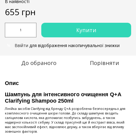
В наявності
655 грн
Купити
Ввійти
для відображення накопичувальної знижки
%
До обраного
Порівняти
Опис
Шампунь для інтенсивного очищення Q+A
Clarifying Shampoo 250ml
Лінійка засобів Clarifying від бренду Q+A розроблена безпосередньо для
комплексного очищення шкіри голови. До складу шампуню входить
саліцилова кислота, яка допомагає позбутись забруднень, а також
надмірної кількості себуму. У складі присутній ще й екстракт вівса, який
має заспокійливий ефект, відновлює дерму, а також вберігає від впливу
зовнішніх факторів.