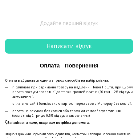
Додайте перший відгук
Написати відгук
Оплата
Повернення
Оплата відбувається одним з трьох способів на вибір клієнта:
післяплата при отриманні товару на відділенні Нової Пошти, при цьому
оплата послуги зворотної доставки грошей платна (20 грн + 2% від суми
замовлення);
оплата на сайті банківською картою через сервіс Monopay без комісії;
оплата на рахунок без комісії або термінал самообслуговування
(комісія від 2 грн до 0,5% від суми замовлення).
👇Зв'яжіться з нами, якщо вам потрібна допомога.
Згідно з діючими нормами законодавства, косметичні товари належної якості не