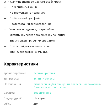
Q+A Clarifying Shampoo має такі особливості:
Не містить силіконів;
Не тестується на тваринах;
Позбавлений сульфатів;
Протестований дерматологічно;
Упаковка придатна до переробки;
Містить комплекс поживних компонентів;
Вирізняється приємним ароматом;
Створений для усіх типів пасм;
Інтенсивно та якісно очищує.
Характеристики
Країна виробник
Велика Британія
Тип волосся
Всі типи волосся
Призначення
Відновлення
,
Для очищення волосся
,
Заспокоєння
,
Очищення шкіри голови
Складові
Без силіконів
Вид продукції
Шампунь
Об'єм
250