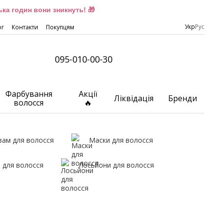
ка годин вони зникнуть! 🎁
Укр
Рус
ог
Контакти
Покупцям
095-010-00-30
Фарбування
Акції
Ліквідація
Бренди
волосся
🔥
зам для волосся
Маски для волосся
 для волосся
Лосьйони для волосся