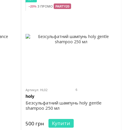
З ПРОМО
−20%
PARTY20
6
Артикул: HL02
holy
Безсульфатний шампунь holy gentle
shampoo 250 мл
Купити
500 грн