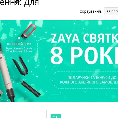
ення: Для
Сортування:
за поп
ХІТ