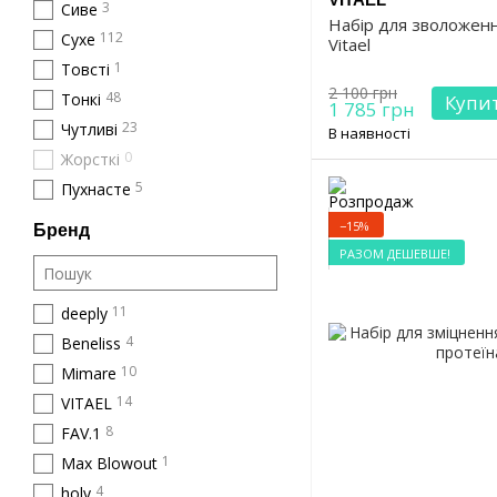
3
Сиве
Набір для зволоженн
112
Сухе
Vitael
1
Товсті
2 100 грн
48
Тонкі
Купи
1 785 грн
23
Чутливі
В наявності
0
Жорсткі
5
Пухнасте
−15%
Бренд
РАЗОМ ДЕШЕВШЕ!
11
deeply
4
Beneliss
10
Mimare
14
VITAEL
8
FAV.1
1
Max Blowout
4
holy