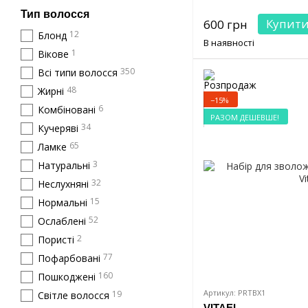
Тип волосся
Купит
600 грн
12
Блонд
В наявності
1
Вікове
350
Всі типи волосся
48
Жирні
−15%
6
Комбіновані
РАЗОМ ДЕШЕВШЕ!
34
Кучеряві
65
Ламке
3
Натуральні
32
Неслухняні
15
Нормальні
52
Ослаблені
2
Пористі
77
Пофарбовані
160
Пошкоджені
Артикул: PRTBX1
19
Світле волосся
VITAEL