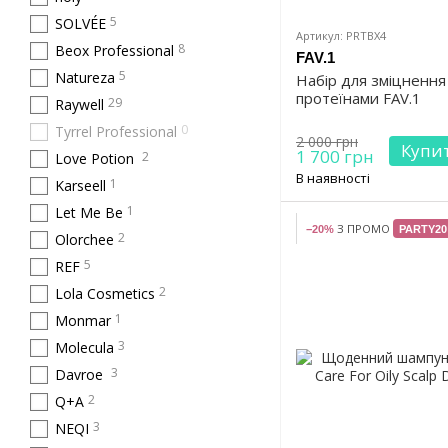
5
SOLVÉE
Артикул: PRTBX4
8
Beox Professional
FAV.1
5
Natureza
Набір для зміцнення
протеїнами FAV.1
29
Raywell
0
Tyrrel Professional
2 000 грн
Купи
1 700 грн
2
Love Potion
В наявності
1
Karseell
1
Let Me Be
З ПРОМО
−20%
PARTY20
2
Olorchee
5
REF
2
Lola Cosmetics
1
Monmar
3
Molecula
3
Davroe
2
Q+A
3
NEQI