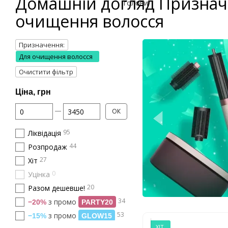
Домашній догляд Признач
очищення волосся
Призначення:
Для очищення волосся
Очистити фільтр
Ціна, грн
Від Ціна, грн
До Ціна, грн
ОК
95
Ліквідація
44
Розпродаж
27
Хіт
0
Уцінка
20
Разом дешевше!
34
з промо
−20%
PARTY20
53
з промо
−15%
GLOW15
ХІТ