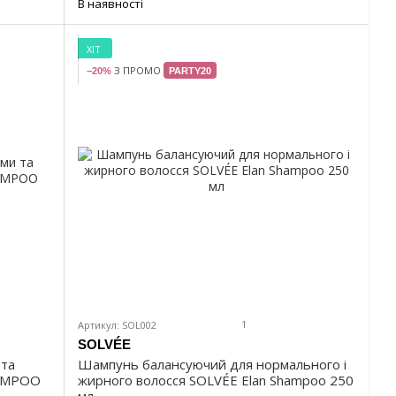
В наявності
ХІТ
З ПРОМО
−20%
PARTY20
1
Артикул: SOL002
SOLVÉE
 та
Шампунь балансуючий для нормального і
HAMPOO
жирного волосся SOLVÉE Elan Shampoo 250