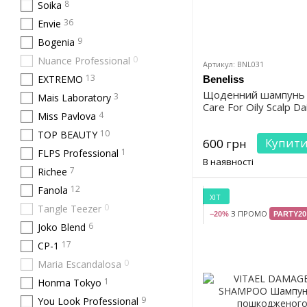
8
Soika
36
Envie
9
Bogenia
0
Nuance Professional
Артикул: BNL031
13
EXTREMO
Beneliss
Щоденний шампунь Be
3
Mais Laboratory
Care For Oily Scalp D
4
Miss Pavlova
10
TOP BEAUTY
Купит
600 грн
1
FLPS Professional
В наявності
7
Richee
12
Fanola
ХІТ
0
Tangle Teezer
З ПРОМО
−20%
PARTY20
6
Joko Blend
17
CP-1
0
Maria Escandalosa
1
Honma Tokyo
9
You Look Professional