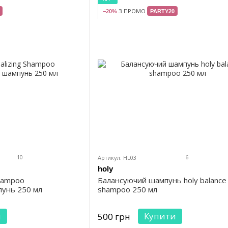
З ПРОМО
−20%
PARTY20
10
6
Артикул: HL03
holy
Shampoo
Балансуючий шампунь holy balance
унь 250 мл
shampoo 250 мл
и
Купити
500 грн