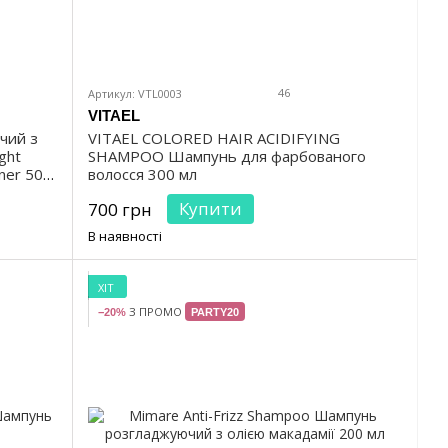
46
Артикул: VTL0003
VITAEL
чий з
VITAEL COLORED HAIR ACIDIFYING
ght
SHAMPOO Шампунь для фарбованого
oner 500
волосся 300 мл
Купити
700 грн
В наявності
ХІТ
З ПРОМО
−20%
PARTY20