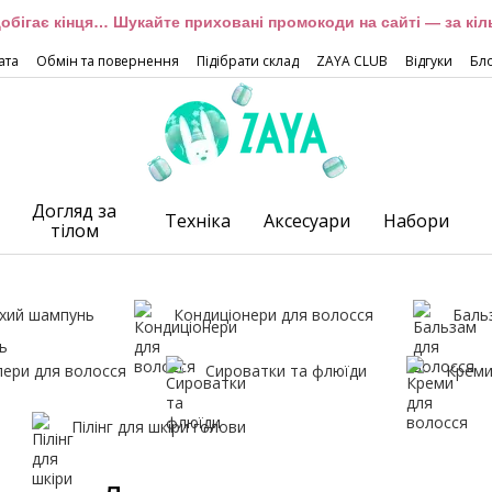
обігає кінця… Шукайте приховані промокоди на сайті — за кіль
ата
Обмін та повернення
Підібрати склад
ZAYA CLUB
Відгуки
Бл
Догляд за
Техніка
Аксесуари
Набори
тілом
хий шампунь
Кондиціонери для волосся
Баль
лери для волосся
Сироватки та флюїди
Креми
Пілінг для шкіри голови