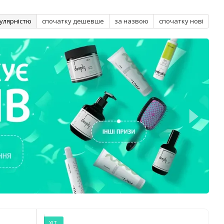
улярністю
спочатку дешевше
за назвою
спочатку нові
ХІТ