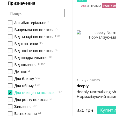
Призначення
З ПРОМО
−20%
PARTY20
8
Антибактеріальне
35
Випрямляння волосся
128
Від випадіння волосся
35
Від жовтизни
65
Від посічення волосся
10
Від роздратування
1082
Відновлення
4
Детокс
582
Для блиску
Артикул: DP0005
128
Для об'єму
deeply
deeply Normalizing 
637
Для очищення волосся
Нормалізуючий шамп
83
Для росту волосся
931
Живлення
Купит
320 грн
41
Заспокоєння