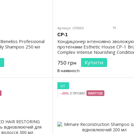
19
Артикул: CP0003
CP-1
neliss Professional
Кондиціонер інтенсивно зволожую
aily Shampoo 250 мл
протеїнами Esthetic House CP-1 Bri
Complex Intense Nourishing Conditi
мл
и
Купити
750 грн
В наявності
ХІТ
З ПРОМО
−20%
PARTY20