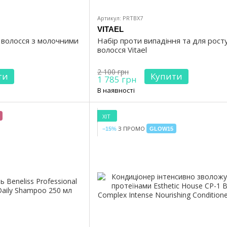
Артикул: PRTBX7
VITAEL
 волосся з молочними
Набір проти випадіння та для рост
волосся Vitael
2 100 грн
ти
Купити
1 785 грн
В наявності
ХІТ
З ПРОМО
−15%
GLOW15