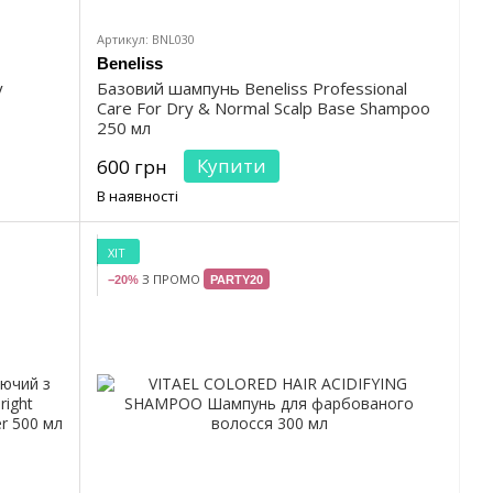
Артикул: BNL030
Beneliss
у
Базовий шампунь Beneliss Professional
Care For Dry & Normal Scalp Base Shampoo
250 мл
Купити
600 грн
В наявності
ХІТ
З ПРОМО
−20%
PARTY20