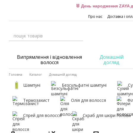
Перейти до основного контенту
🐰 День народження ZAYA д
Про нас
Доставка і опл
Випрямлення і відновлення
Домашній
волосся
догляд
Головна
Каталог
Домашній догляд
Шампуні
Безсульфатні шампуні
Су
Термозахист
Олія для волосся
Фі
Спрей для волосся
Скраб для шкіри голови