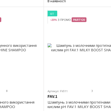
В наявності
ХІТ
З ПРОМО
−20%
PARTY20
8
3
Артикул: FV011
FAV.1
ного використання
Шампунь з молочними протеїнами
 SHAMPOO
кислим pH FAV.1 MILKY BOOST S