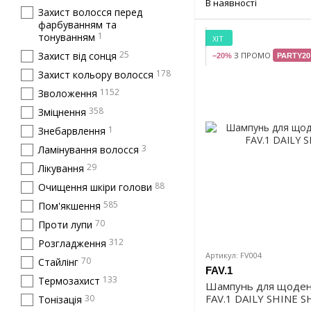
В наявності
Захист волосся перед
фарбуванням та
1
тонуванням
ХІТ
25
Захист від сонця
З ПРОМО
−20%
PARTY20
178
Захист кольору волосся
1152
Зволоження
358
Зміцнення
1
Знебарвлення
3
Ламінування волосся
29
Лікування
88
Очищення шкіри голови
585
Пом'якшення
70
Проти лупи
312
Розгладження
Артикул: FV004
70
Стайлінг
FAV.1
133
Термозахист
Шампунь для щоден
FAV.1 DAILY SHINE
30
Тонізація