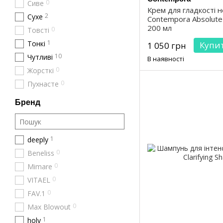
0
Сиве
Крем для гладкості 
2
Сухе
Contempora Absolut
200 мл
0
Товсті
1
Тонкі
Купи
1 050 грн
10
Чутливі
В наявності
0
Жорсткі
0
Пухнасте
Бренд
1
deeply
0
Beneliss
0
Mimare
0
VITAEL
0
FAV.1
0
Max Blowout
1
holy