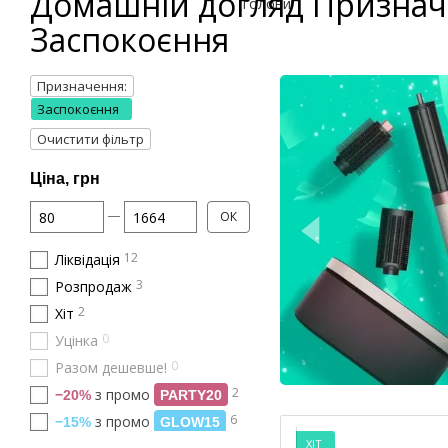
Домашній догляд Признач
Заспокоєння
Призначення:
Заспокоєння
Очистити фільтр
Ціна, грн
Від Ціна, грн
До Ціна, грн
ОК
12
Ліквідація
3
Розпродаж
2
Хіт
0
Уцінка
0
Разом дешевше!
2
з промо
−20%
PARTY20
6
з промо
−15%
GLOW15
ХІТ