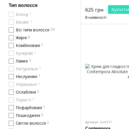
Тип волосся
Купит
625 грн
0
Блонд
В наявності
0
Вікове
24
Всі типи волосся
8
Жирні
1
Комбіновані
0
Кучеряві
3
Ламке
0
Натуральні
1
Неслухняні
0
Нормальні
3
Ослаблені
0
Пористі
1
Пофарбовані
3
Пошкоджені
Артикул: cont111
2
Світле волосся
Contempora