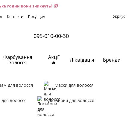
ка годин вони зникнуть! 🎁
Укр
Рус
ог
Контакти
Покупцям
095-010-00-30
Фарбування
Акції
Ліквідація
Бренди
волосся
🔥
зам для волосся
Маски для волосся
 для волосся
Лосьйони для волосся