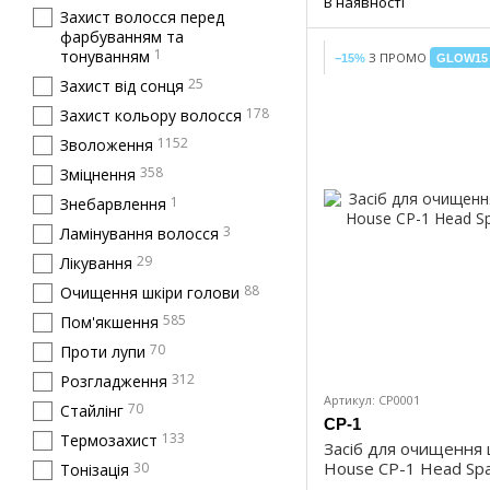
В наявності
Захист волосся перед
фарбуванням та
1
тонуванням
З ПРОМО
−15%
GLOW15
25
Захист від сонця
178
Захист кольору волосся
1152
Зволоження
358
Зміцнення
1
Знебарвлення
3
Ламінування волосся
29
Лікування
88
Очищення шкіри голови
585
Пом'якшення
70
Проти лупи
312
Розгладження
Артикул: CP0001
70
Стайлінг
CP-1
133
Термозахист
Засіб для очищення ш
House CP-1 Head Spa 
30
Тонізація