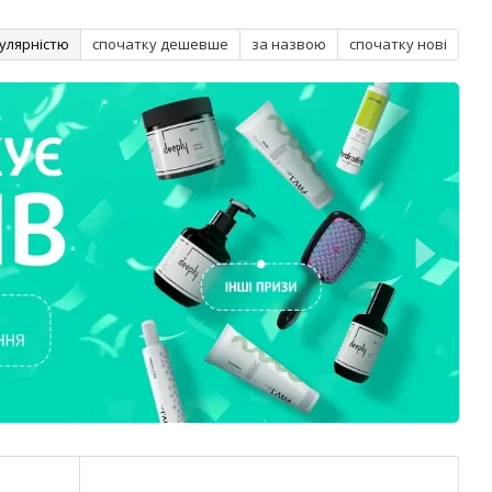
улярністю
спочатку дешевше
за назвою
спочатку нові