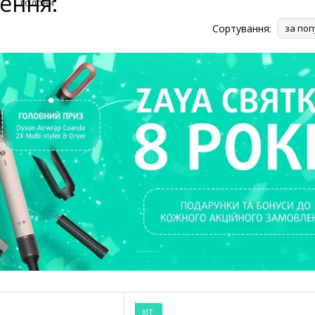
ення:
Сортування:
за поп
ХІТ