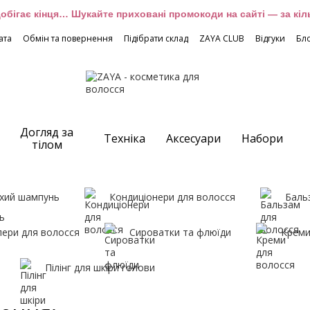
обігає кінця… Шукайте приховані промокоди на сайті — за кіль
ата
Обмін та повернення
Підібрати склад
ZAYA CLUB
Відгуки
Бл
Догляд за
Техніка
Аксесуари
Набори
тілом
хий шампунь
Кондиціонери для волосся
Баль
лери для волосся
Сироватки та флюїди
Креми
Пілінг для шкіри голови