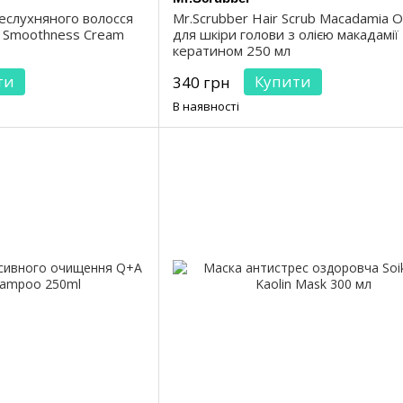
неслухняного волосся
Mr.Scrubber Hair Scrub Macadamia Oi
e Smoothness Cream
для шкіри голови з олією макадамії
кератином 250 мл
ти
Купити
340 грн
В наявності