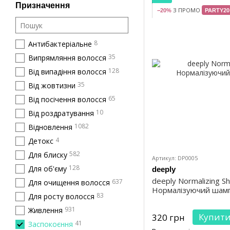
Призначення
З ПРОМО
−20%
PARTY20
8
Антибактеріальне
35
Випрямляння волосся
128
Від випадіння волосся
35
Від жовтизни
65
Від посічення волосся
10
Від роздратування
1082
Відновлення
4
Детокс
582
Для блиску
Артикул: DP0005
128
Для об'єму
deeply
deeply Normalizing 
637
Для очищення волосся
Нормалізуючий шамп
83
Для росту волосся
931
Живлення
Купит
320 грн
41
Заспокоєння