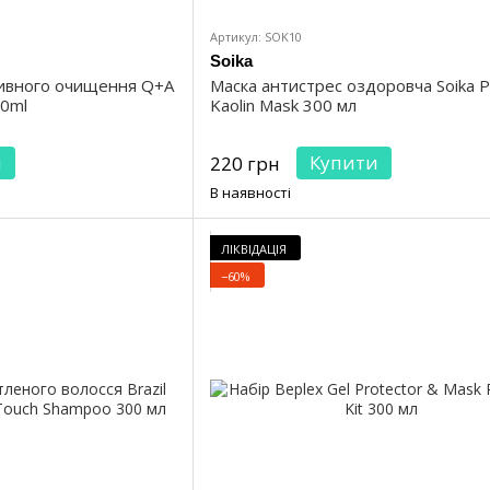
Артикул: SOK10
Soika
ивного очищення Q+A
Маска антистрес оздоровча Soika P
50ml
Kaolin Mask 300 мл
и
Купити
220 грн
В наявності
ЛІКВІДАЦІЯ
−60%