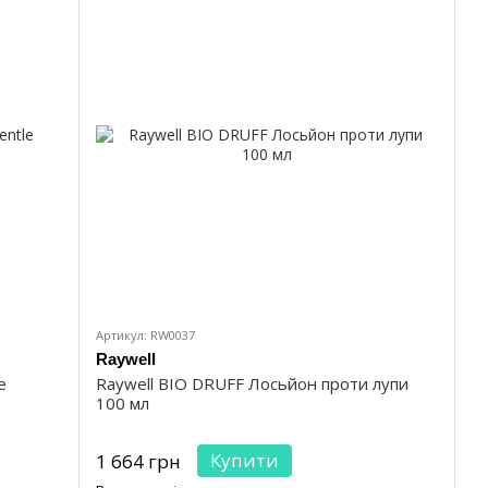
Артикул: RW0037
Raywell
e
Raywell BIO DRUFF Лосьйон проти лупи
100 мл
Купити
1 664 грн