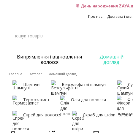
Перейти до основного контенту
🐰 День народження ZAYA д
Про нас
Доставка і опл
Випрямлення і відновлення
Домашній
волосся
догляд
Головна
Каталог
Домашній догляд
Шампуні
Безсульфатні шампуні
Су
Термозахист
Олія для волосся
Фі
Спрей для волосся
Скраб для шкіри голови