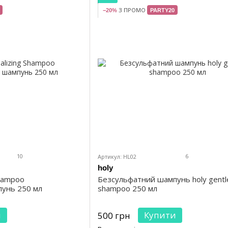
З ПРОМО
−20%
PARTY20
10
6
Артикул: HL02
holy
Shampoo
Безсульфатний шампунь holy gentl
унь 250 мл
shampoo 250 мл
и
Купити
500 грн