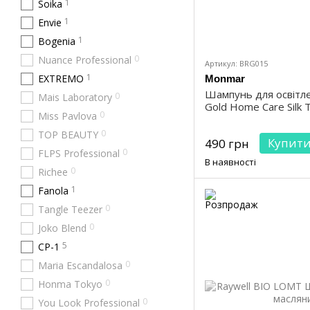
1
Soika
1
Envie
1
Bogenia
0
Nuance Professional
Артикул: BRG015
1
EXTREMO
Monmar
Шампунь для освітле
0
Mais Laboratory
Gold Home Care Silk
0
Miss Pavlova
0
TOP BEAUTY
Купит
490 грн
0
FLPS Professional
В наявності
0
Richee
1
Fanola
0
Tangle Teezer
0
Joko Blend
5
CP-1
0
Maria Escandalosa
0
Honma Tokyo
0
You Look Professional