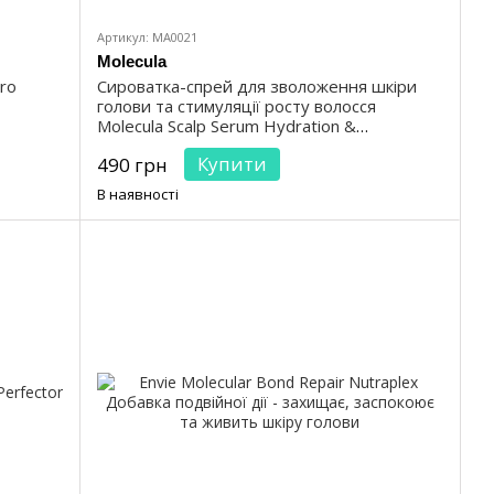
Артикул: MA0021
Molecula
ro
Сироватка-спрей для зволоження шкіри
голови та стимуляції росту волосся
Molecula Scalp Serum Hydration &
Stimulation 100 мл
Купити
490 грн
В наявності