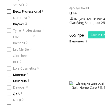
0
SOLVÉE
Артикул: QA001
1
Beox Professional
Q+A
0
Natureza
Шампунь для інтенс
Clarifying Shampoo 2
2
Raywell
0
Tyrrel Professional
Купит
655 грн
0
Love Potion
В наявності
0
Karseell
0
Let Me Be
0
Olorchee
0
REF
0
Lola Cosmetics
1
Monmar
1
Molecula
0
Davroe
1
Q+A
0
NEQI