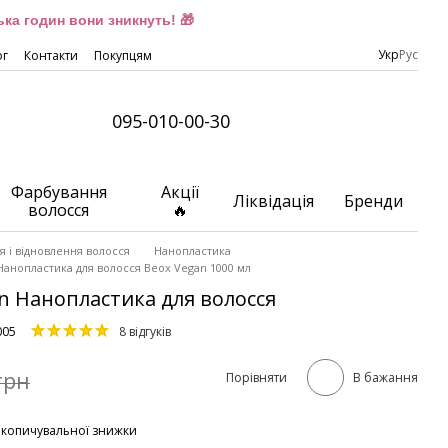
ка годин вони зникнуть! 🎁
Укр
Рус
ог
Контакти
Покупцям
095-010-00-30
Фарбування
Акції
Ліквідація
Бренди
волосся
🔥
 і відновлення волосся
Нанопластика
Нанопластика для волосся Beox Vegan 1000 мл
an Нанопластика для волосся
005
8 відгуків
грн
Порівняти
В бажання
акопичувальної знижки