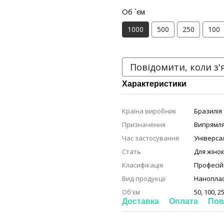
Об `єм
1000
500
250
100
Повідомити, коли з'
Характеристики
Країна виробник
Бразилія
Призначення
Випрямля
Час застосування
Універса
Стать
Для жіно
Класифікація
Професій
Вид продукції
Нанопла
Об'єм
50, 100, 2
Доставка
Оплата
Пов