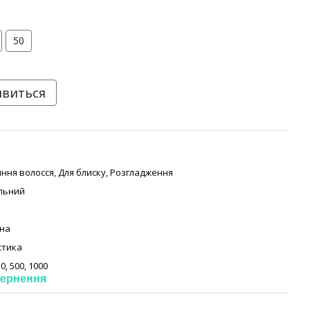
50
явиться
ння волосся, Для блиску, Розгладження
льний
к
на
стика
50, 500, 1000
ернення