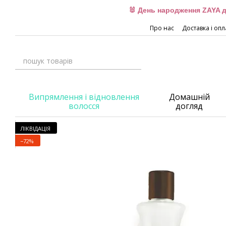
Перейти до основного контенту
🐰 День народження ZAYA д
Про нас
Доставка і опл
Випрямлення і відновлення
Домашній
волосся
догляд
ЛІКВІДАЦІЯ
−72%