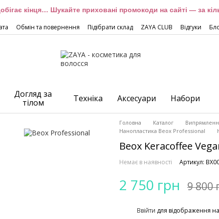
обігає кінця… Шукайте приховані промокоди на сайті — за кіль
ата
Обмін та повернення
Підібрати склад
ZAYA CLUB
Відгуки
Бл
Догляд за
Техніка
Аксесуари
Набори
тілом
Головна
Каталог
Випрямлення
Нанопластика Beox Professional
Beox Keracoffee Veg
Немає в наявності
Артикул: BX0
2 750 грн
9 800 
%
Ввійти
для відображення н