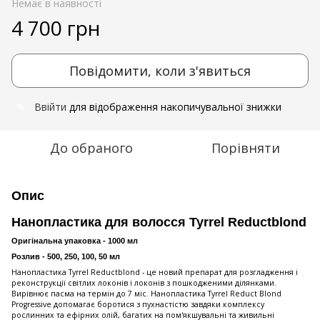
Немає в наявності
4 700 грн
Повідомити, коли з'явиться
Ввійти
для відображення накопичувальної знижки
%
До обраного
Порівняти
Опис
Нанопластика для волосся Tyrrel Reductblond
Оригінальна упаковка - 1000 мл
Розлив - 500, 250, 100, 50 мл
Нанопластика Tyrrel Reductblond - це новий препарат для розгладження і
реконструкції світлих локонів і локонів з пошкодженими ділянками.
Вирівнює пасма на термін до 7 міс. Нанопластика Tyrrel Reduct Blond
Progressive допомагає боротися з пухнастістю завдяки комплексу
рослинних та ефірних олій, багатих на пом'якшувальні та живильні