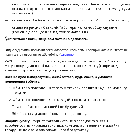
післяплата при отриманні товару на відділенні Нової Пошти, при цьому
оплата послуги зворотної доставки грошей платна (20 грн + 2% від суми
замовлення);
оплата на сайті банківською картою через сервіс Monopay без комісії;
оплата на рахунок без комісії або термінал самообслуговування
(комісія від 2 грн до 0,5% від суми замовлення).
👇Зв'яжіться з нами, якщо вам потрібна допомога.
Згідно з діючими нормами законодавства, косметичні товари належної якості не
підлягають поверненню або обміну (
джерело
)
ZAYA дорожить своєю репутацією, ми завжди намагаємося знайти спільну
мову з покупцями в разі виявлення заводського дефекту (наприклад,
зламалася кришка, не працює розпилювач).
Щоб не було непорозумінь, ознайомтеся, будь ласка, з умовами
повернення і обміну.
Обмін або повернення товару можливий протягом 14 днів з моменту
покупки.
Обмiн або повернення товару здійснюється в разі якщо:
Товар не був використаний і не був ужитий;
Зберiгається упаковка і комплектація товару.
інтернет-магазин ZAYA не відповідає за внесені
Зверніть увагу
виробником зміни характеристики, комплектації і елементи дизайну
товару. Це не є ознакою заводського браку товару.