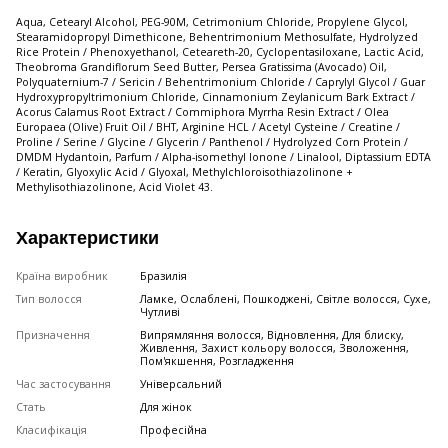
Aqua, Cetearyl Alcohol, PEG-90M, Cetrimonium Chloride, Propylene Glycol,
Stearamidopropyl Dimethicone, Behentrimonium Methosulfate, Hydrolyzed
Rice Protein / Phenoxyethanol, Ceteareth-20, Cyclopentasiloxane, Lactic Acid,
Theobroma Grandiflorum Seed Butter, Persea Gratissima (Avocado) Oil,
Polyquaternium-7 / Sericin / Behentrimonium Chloride / Caprylyl Glycol / Guar
Hydroxypropyltrimonium Chloride, Cinnamonium Zeylanicum Bark Extract /
Acorus Calamus Root Extract / Commiphora Myrrha Resin Extract / Olea
Europaea (Olive) Fruit Oil / BHT, Arginine HCL / Acetyl Cysteine / Creatine /
Proline / Serine / Glycine / Glycerin / Panthenol / Hydrolyzed Corn Protein /
DMDM Hydantoin, Parfum / Alpha-isomethyl Ionone / Linalool, Diptassium EDTA
/ Keratin, Glyoxylic Acid / Glyoxal, Methylchloroisothiazolinone +
Methylisothiazolinone, Acid Violet 43.
Характеристики
Країна виробник
Бразилія
Тип волосся
Ламке, Ослаблені, Пошкоджені, Світле волосся, Сухе,
Чутливі
Призначення
Випрямляння волосся, Відновлення, Для блиску,
Живлення, Захист кольору волосся, Зволоження,
Пом'якшення, Розгладження
Час застосування
Універсальний
Стать
Для жінок
Класифікація
Професійна