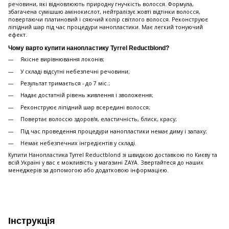
речовини, які відновлюють природну гнучкість волосся. Формула,
збагачена сумішшю амінокислот, нейтралізує жовті відтінки волосся,
повертаючи платиновий і сяючий колір світлого волосся. Реконструює
ліпідний шар під час процедури нанопластики. Має легкий тонуючий
ефект.
Чому варто купити нанопластику Tyrrel Reductblond?
Якісне вирівнювання локонів;
У складі відсутні небезпечні речовини;
Результат тримається - до 7 міс.;
Надає достатній рівень живлення і зволоження;
Реконструює ліпідний шар всередині волосся;
Повертає волоссю здоров'я, еластичність, блиск, красу;
Під час проведення процедури нанопластики немає диму і запаху;
Немає небезпечних інгредієнтів у складі.
Купити Нанопластика Tyrrel Reductblond зі швидкою доставкою по Києву та
всій Україні у вас є можливість у магазині ZAYA. Звертайтеся до наших
менеджерів за допомогою або додатковою інформацією.
Інструкція