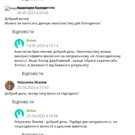
Анастасия Красникова
08.05.2023 в 20:43
Добрый вечер
Можно ли наносить данную нанопластику для блондинок?
Відповісти
Аліна
10.05.2023 в 15:14
Анастасия Красникова, добрий день. Нанопластику можна
використовувати виключно на натуральному, не пошкодженому
волоссі. Якщо блонд фарбований - краще обрати кератин або
ботокс, в залежності від бажаного результату.
Відповісти
Yelyzaveta Shavlak
25.04.2023 в 15:50
Добрий день, якому типу волосся підходить?
Відповісти
Аліна
25.04.2023 в 16:06
Yelyzaveta Shavlak , добрий день. Підійде для натурального, не
пошкодженого волосся з щільним завитком.
Відповісти