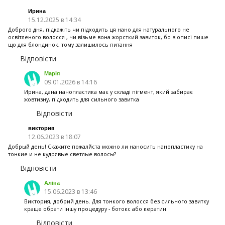
Ирина
15.12.2025 в 14:34
Доброго дня, підкажіть чи підходить ця нано для натурального не
освітленого волосся , чи візьме вона жорсткий завиток, бо в описі пише
що для блондинок, тому залишилось питання
Відповісти
Марія
09.01.2026 в 14:16
Ирина, дана нанопластика має у складі пігмент, який забирає
жовтизну, підходить для сильного завитка
Відповісти
виктория
12.06.2023 в 18:07
Добрый день! Скажите пожалйста можно ли наносить нанопластику на
тонкие и не кудрявые светлые волосы?
Відповісти
Аліна
15.06.2023 в 13:46
Виктория, добрий день. Для тонкого волосся без сильного завитку
краще обрати іншу процедуру - ботокс або кератин.
Відповісти