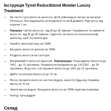
Інструкція Tyrrel Reductblond Moister Luxury
Treatment:
На чисте сухе волосся нанесіть засіб рівномірно пасмо за пасмом.
Ретельно, без надлишків, розподілити по всій довжині. Відступіть від
кореня 1 см.
Світле волосся - від 30 до 60 хвилин. Нормальне та хвилясте
Перерва:
волосся - від 40 до 90 хвилин. Одягніть на волосся поліетиленову
шапочку, щоб посилити дію.
Змийте нанопластику на 100%.
Висушіть волосся феном на 100%.
Розділіть волосся на сектори.
Випрямляйте волосся праскою.
Пошкоджене волосся до
Температура:
190С – до 15 протяжок, Нормальне/натуральне до 210-220С – до 20
протяжок, Жорстке і неслухняне волосся до 230С до 25 протяжок.
Дайте охолонути волоссю до 15 хв.
Рясно промити волосся чистою водою, нанести будь-яку поживну
мaску на 10 хв.
Змити мaску водою. Висушити волосся на 100% гарячим повітрям.
Кінець процедури!
Склад