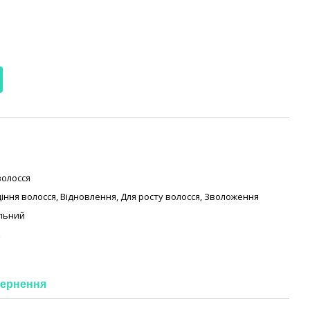
волосся
діння волосся
,
Відновлення
,
Для росту волосся
,
Зволоження
льний
к
ернення