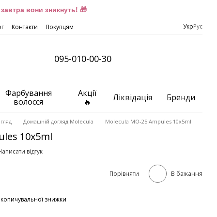
завтра вони зникнуть! 🎁
Укр
Рус
ог
Контакти
Покупцям
095-010-00-30
Фарбування
Акції
Ліквідація
Бренди
волосся
🔥
гляд
Домашній догляд Molecula
Molecula MO-25 Ampules 10x5ml
ules 10x5ml
Написати відгук
Порівняти
В бажання
акопичувальної знижки