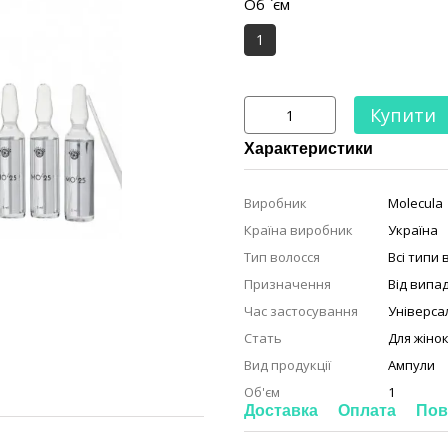
Об `єм
1
Купити
Характеристики
Виробник
Molecula
Країна виробник
Україна
Тип волосся
Всі типи 
Призначення
Від випа
Час застосування
Універса
Стать
Для жіно
Вид продукції
Ампули
Об'єм
1
Доставка
Оплата
Пов