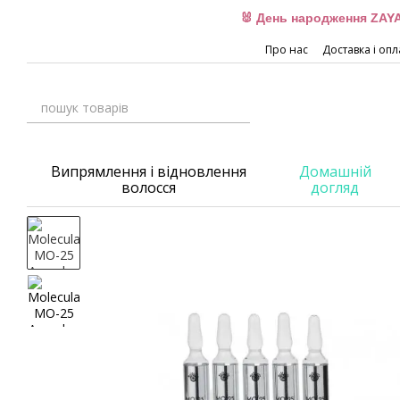
Перейти до основного контенту
🐰 День народження ZAYA
Про нас
Доставка і опл
Випрямлення і відновлення
Домашній
волосся
догляд