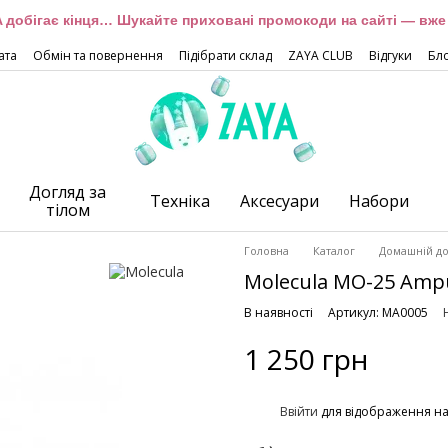
 добігає кінця… Шукайте приховані промокоди на сайті — вже 
ата
Обмін та повернення
Підібрати склад
ZAYA CLUB
Відгуки
Бл
Догляд за
Техніка
Аксесуари
Набори
тілом
Головна
Каталог
Домашній до
Molecula MO-25 Amp
В наявності
Артикул: MA0005
1 250 грн
%
Ввійти
для відображення н