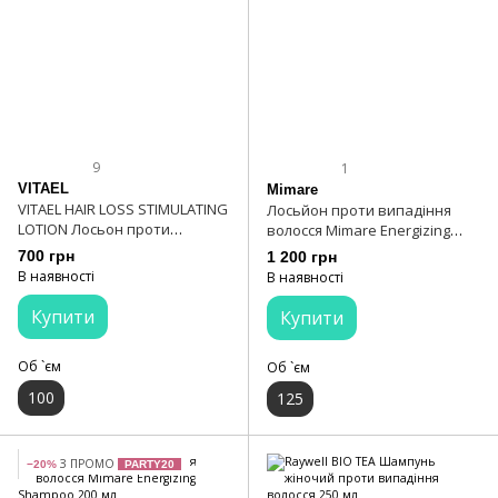
9
1
VITAEL
Mimare
VITAEL HAIR LOSS STIMULATING
Лосьйон проти випадіння
LOTION Лосьон проти
волосся Mimare Energizing
випадіння волосся 100 мл
Lotion 125 мл
700 грн
1 200 грн
В наявності
В наявності
Купити
Купити
Об `єм
Об `єм
100
125
З ПРОМО
−20%
PARTY20