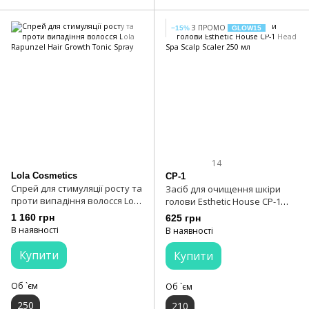
З ПРОМО
−15%
GLOW15
14
Lola Cosmetics
CP-1
Спрей для стимуляції росту та
Засіб для очищення шкіри
проти випадіння волосся Lola
голови Esthetic House CP-1
Rapunzel Hair Growth Tonic
Head Spa Scalp Scaler 250 мл
1 160 грн
625 грн
Spray
В наявності
В наявності
Купити
Купити
Об `єм
Об `єм
250
210