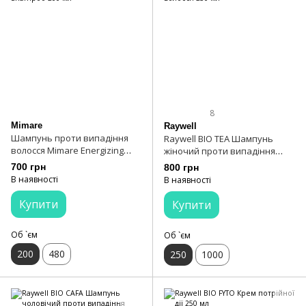
8
Mimare
Raywell
Шампунь проти випадіння
Raywell BIO TEA Шампунь
волосся Mimare Energizing
жіночий проти випадіння
Shampoo 200 мл
волосся 250 мл
700 грн
800 грн
В наявності
В наявності
Купити
Купити
Об `єм
Об `єм
200
480
250
1000