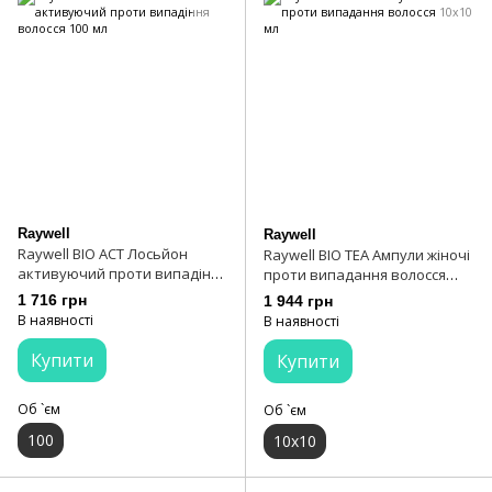
Raywell
Raywell
Raywell BIO ACT Лосьйон
Raywell BIO TEA Ампули жіночі
активуючий проти випадіння
проти випадання волосся
волосся 100 мл
10x10 мл
1 716 грн
1 944 грн
В наявності
В наявності
Купити
Купити
Об `єм
Об `єм
100
10х10