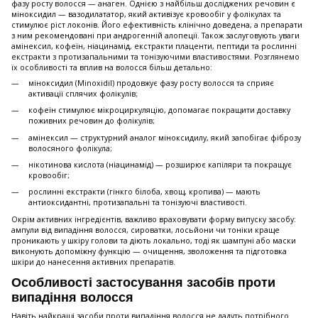
фазу росту волосся — анаген. Однією з найбільш досліджених речовин є
міноксидил — вазодилататор, який активізує кровообіг у фолікулах та
стимулює ріст локонів. Його ефективність клінічно доведена, а препарати
з ним рекомендовані при андрогенній алопеції. Також заслуговують уваги
амінексил, кофеїн, ніацинамід, екстракти плаценти, пептиди та рослинні
екстракти з протизапальними та тонізуючими властивостями. Розглянемо
їх особливості та вплив на волосся більш детально:
міноксидил (Minoxidil) продовжує фазу росту волосся та сприяє
активації сплячих фолікулів;
кофеїн стимулює мікроциркуляцію, допомагає покращити доставку
поживних речовин до фолікулів;
амінексил — структурний аналог міноксидилу, який запобігає фіброзу
волосяного фолікула;
нікотинова кислота (ніацинамід) — розширює капіляри та покращує
кровообіг;
рослинні екстракти (гінкго білоба, хвощ, кропива) — мають
антиоксидантні, протизапальні та тонізуючі властивості.
Окрім активних інгредієнтів, важливо враховувати форму випуску засобу:
ампули від випадіння волосся, сироватки, лосьйони чи тоніки краще
проникають у шкіру голови та діють локально, тоді як шампуні або маски
виконують допоміжну функцію — очищення, зволоження та підготовка
шкіри до нанесення активних препаратів.
Особливості застосування засобів проти
випадіння волосся
Навіть найкращі засоби проти випадіння волосся не дадуть потрібного