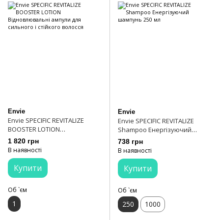
Envie
Envie
Envie SPECIFIC REVITALIZE
Envie SPECIFIC REVITALIZE
BOOSTER LOTION
Shampoo Енергізуючий
Відновлювальні ампули для
шампунь 250 мл
1 820 грн
738 грн
сильного і стійкого волосся
В наявності
В наявності
Купити
Купити
Об `єм
Об `єм
1
250
1000