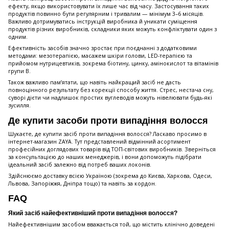
ефекту, якщо використовувати їх лише час від часу. Застосування таких
продуктів повинно бути регулярним і тривалим — мінімум 3–6 місяців.
Важливо дотримуватись інструкцій виробника й уникати суміщення
продуктів різних виробників, складники яких можуть конфліктувати один з
одним.
Ефективність засобів значно зростає при поєднанні з додатковими
методами: мезотерапією, масажем шкіри голови, LED-терапією та
прийомом нутрицевтиків, зокрема біотину, цинку, амінокислот та вітамінів
групи B.
Також важливо пам’ятати, що навіть найкращий засіб не дасть
повноцінного результату без корекції способу життя. Стрес, нестача сну,
суворі дієти чи надлишок простих вуглеводів можуть нівелювати будь-які
зусилля.
Де купити засоби проти випадіння волосся
Шукаєте, де купити засіб проти випадіння волосся? Ласкаво просимо в
інтернет-магазин ZAYA. Тут представлений відмінний асортимент
професійних доглядових товарів від ТОП-світових виробників. Зверніться
за консультацією до наших менеджерів, і вони допоможуть підібрати
ідеальний засіб залежно від потреб ваших локонів.
Здійснюємо доставку всією Україною (зокрема до Києва, Харкова, Одеси,
Львова, Запоріжжя, Дніпра тощо) та навіть за кордон.
FAQ
Який засіб найефективніший проти випадіння волосся?
Найефективнішим засобом вважається той, що містить клінічно доведені