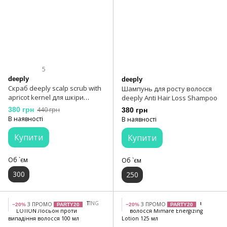
5
deeply
deeply
Скраб deeply scalp scrub with
Шампунь для росту волосся
apricot kernel для шкіри
deeply Anti Hair Loss Shampoo
голови 300 мл
380 грн
440 грн
380 грн
В наявності
В наявності
Купити
Купити
Об `єм
Об `єм
300
250
З ПРОМО
З ПРОМО
−20%
PARTY20
−20%
PARTY20