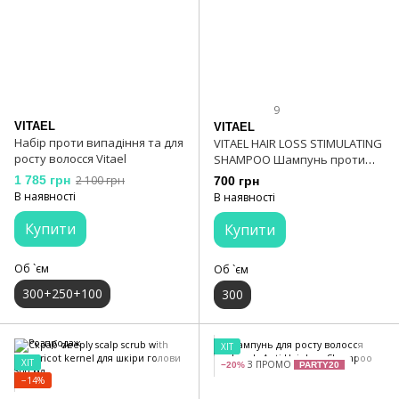
9
VITAEL
VITAEL
Набір проти випадіння та для
VITAEL HAIR LOSS STIMULATING
росту волосся Vitael
SHAMPOO Шампунь проти
випадіння волосся 300 мл
1 785 грн
2 100 грн
700 грн
В наявності
В наявності
Купити
Купити
Об `єм
Об `єм
300+250+100
300
ХІТ
ХІТ
З ПРОМО
−20%
PARTY20
−14%