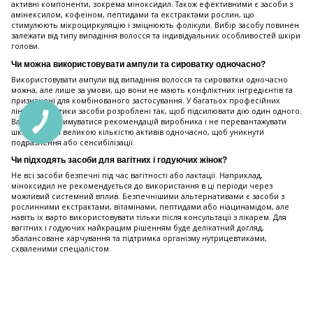
активні компоненти, зокрема міноксидил. Також ефективними є засоби з
амінексилом, кофеїном, пептидами та екстрактами рослин, що
стимулюють мікроциркуляцію і зміцнюють фолікули. Вибір засобу повинен
залежати від типу випадіння волосся та індивідуальних особливостей шкіри
голови.
Чи можна використовувати ампули та сироватку одночасно?
Використовувати ампули від випадіння волосся та сироватки одночасно
можна, але лише за умови, що вони не мають конфліктних інгредієнтів та
призначені для комбінованого застосування. У багатьох професійних
лініях косметики засоби розроблені так, щоб підсилювати дію один одного.
Важливо дотримуватися рекомендацій виробника і не перевантажувати
шкіру голови великою кількістю активів одночасно, щоб уникнути
подразнення або сенсибілізації.
Чи підходять засоби для вагітних і годуючих жінок?
Не всі засоби безпечні під час вагітності або лактації. Наприклад,
міноксидил не рекомендується до використання в ці періоди через
можливий системний вплив. Безпечнішими альтернативами є засоби з
рослинними екстрактами, вітамінами, пептидами або ніацинамідом, але
навіть їх варто використовувати тільки після консультації з лікарем. Для
вагітних і годуючих найкращим рішенням буде делікатний догляд,
збалансоване харчування та підтримка організму нутрицевтиками,
схваленими спеціалістом.