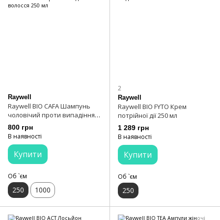
2
Raywell
Raywell
Raywell BIO CAFA Шампунь
Raywell BIO FYTO Крем
чоловічий проти випадіння
потрійної дії 250 мл
волосся 250 мл
800 грн
1 289 грн
В наявності
В наявності
Купити
Купити
Об `єм
Об `єм
250
1000
250