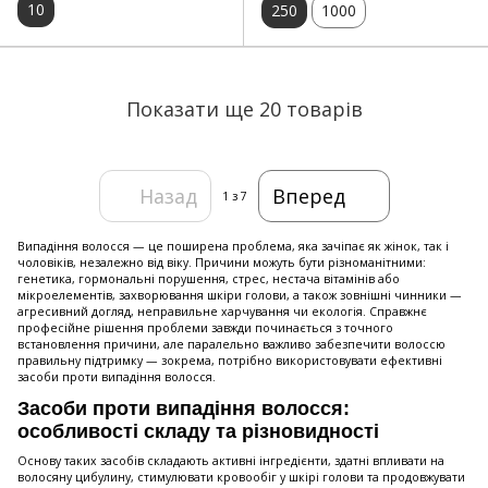
10
250
1000
Показати ще 20 товарів
Назад
Вперед
1
з 7
Випадіння волосся — це поширена проблема, яка зачіпає як жінок, так і
чоловіків, незалежно від віку. Причини можуть бути різноманітними:
генетика, гормональні порушення, стрес, нестача вітамінів або
мікроелементів, захворювання шкіри голови, а також зовнішні чинники —
агресивний догляд, неправильне харчування чи екологія. Справжнє
професійне рішення проблеми завжди починається з точного
встановлення причини, але паралельно важливо забезпечити волоссю
правильну підтримку — зокрема, потрібно використовувати ефективні
засоби проти випадіння волосся.
Засоби проти випадіння волосся:
особливості складу та різновидності
Основу таких засобів складають активні інгредієнти, здатні впливати на
волосяну цибулину, стимулювати кровообіг у шкірі голови та продовжувати