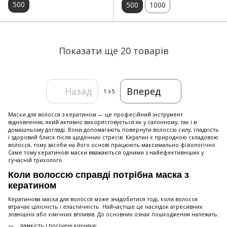
500
500
1000
Показати ще 20 товарів
Назад
Вперед
1
з 5
Маски для волосся з кератином — це професійний інструмент
відновлення, який активно використовується як у салонному, так і в
домашньому догляді. Вони допомагають повернути волоссю силу, гладкість
і здоровий блиск після щоденних стресів. Кератин є природною складовою
волосся, тому засоби на його основі працюють максимально фізіологічно.
Саме тому кератинові маски вважаються одними з найефективніших у
сучасній трихології.
Коли волоссю справді потрібна маска з
кератином
Кератинова маска для волосся може знадобитися тоді, коли волосся
втрачає цілісність і еластичність. Найчастіше це наслідок агресивних
зовнішніх або хімічних впливів. До основних ознак пошкодження належать:
ламкість і посічені кінчики;