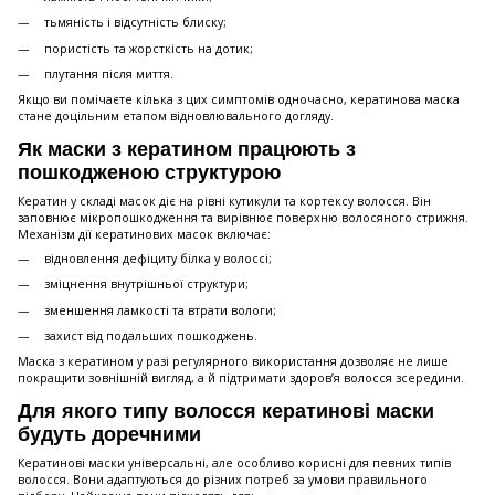
тьмяність і відсутність блиску;
пористість та жорсткість на дотик;
плутання після миття.
Якщо ви помічаєте кілька з цих симптомів одночасно, кератинова маска
стане доцільним етапом відновлювального догляду.
Як маски з кератином працюють з
пошкодженою структурою
Кератин у складі масок діє на рівні кутикули та кортексу волосся. Він
заповнює мікропошкодження та вирівнює поверхню волосяного стрижня.
Механізм дії кератинових масок включає:
відновлення дефіциту білка у волоссі;
зміцнення внутрішньої структури;
зменшення ламкості та втрати вологи;
захист від подальших пошкоджень.
Маска з кератином у разі регулярного використання дозволяє не лише
покращити зовнішній вигляд, а й підтримати здоров’я волосся зсередини.
Для якого типу волосся кератинові маски
будуть доречними
Кератинові маски універсальні, але особливо корисні для певних типів
волосся. Вони адаптуються до різних потреб за умови правильного