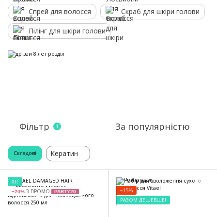
Спрей для волосся
Скраб для шкіри голови
Пілінг для шкіри голови
Фільтр
За популярністю
1
Кератин
Складові
ХІТ
−15%
З ПРОМО
−20%
PARTY20
РАЗОМ ДЕШЕВШЕ!