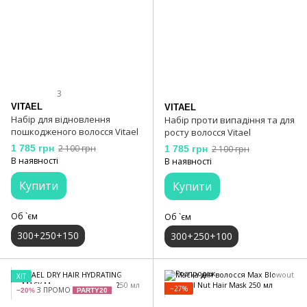
3
VITAEL
VITAEL
Набір для відновлення
Набір проти випадіння та для
пошкодженого волосся Vitael
росту волосся Vitael
1 785 грн
2 100 грн
1 785 грн
2 100 грн
В наявності
В наявності
Купити
Купити
Об `єм
Об `єм
300+250+150
300+250+100
ХІТ
−27%
З ПРОМО
−20%
PARTY20