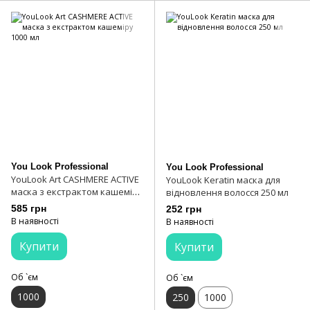
You Look Professional
You Look Professional
YouLook Art CASHMERE ACTIVE
YouLook Keratin маска для
маска з екстрактом кашеміру
відновлення волосся 250 мл
1000 мл
585 грн
252 грн
В наявності
В наявності
Купити
Купити
Об `єм
Об `єм
1000
250
1000