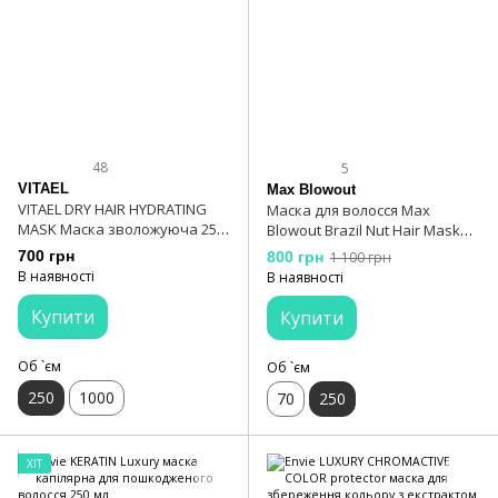
48
5
VITAEL
Max Blowout
VITAEL DRY HAIR HYDRATING
Маска для волосся Max
MASK Маска зволожуюча 250
Blowout Brazil Nut Hair Mask
мл
250 мл
700 грн
800 грн
1 100 грн
В наявності
В наявності
Купити
Купити
Об `єм
Об `єм
250
1000
70
250
ХІТ