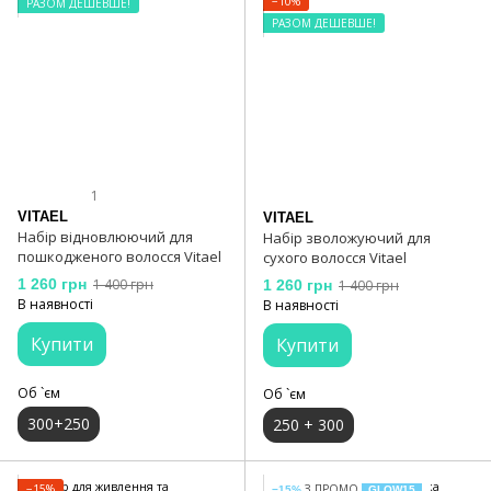
−10%
РАЗОМ ДЕШЕВШЕ!
РАЗОМ ДЕШЕВШЕ!
1
VITAEL
VITAEL
Набір відновлюючий для
Набір зволожуючий для
пошкодженого волосся Vitael
сухого волосся Vitael
1 260 грн
1 400 грн
1 260 грн
1 400 грн
В наявності
В наявності
Купити
Купити
Об `єм
Об `єм
300+250
250 + 300
−15%
З ПРОМО
−15%
GLOW15