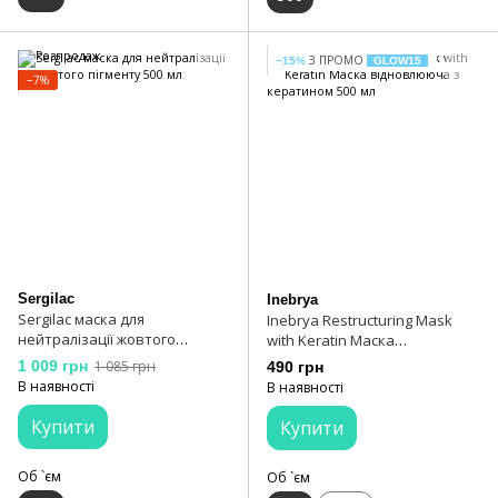
З ПРОМО
−15%
GLOW15
−7%
Sergilac
Inebrya
Sergilac маска для
Inebrya Restructuring Mask
нейтралізації жовтого
with Keratin Маска
пігменту 500 мл
відновлююча з кератином
1 009 грн
1 085 грн
490 грн
500 мл
В наявності
В наявності
Купити
Купити
Об `єм
Об `єм