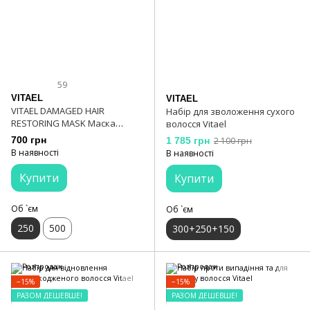
59
VITAEL
VITAEL
VITAEL DAMAGED HAIR
Набір для зволоження сухого
RESTORING MASK Маска
волосся Vitael
відновлююча для
700 грн
1 785 грн
2 100 грн
пошкодженого волосся 250
В наявності
В наявності
мл
Купити
Купити
Об `єм
Об `єм
250
500
300+250+150
−15%
−15%
РАЗОМ ДЕШЕВШЕ!
РАЗОМ ДЕШЕВШЕ!