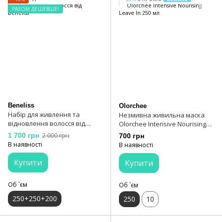
РАЗОМ ДЕШЕВШЕ!
Beneliss
Olorchee
Набір для живлення та
Незмивна живильна маска
відновлення волосся від
Olorchee Intensive Nourising
beneliss
Leave In 250 мл
1 700 грн
2 000 грн
700 грн
В наявності
В наявності
Купити
Купити
Об `єм
Об `єм
250+250+200
250
10