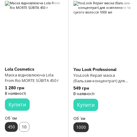
Lola Cosmetics
You Look Professional
Маска відновлююча Lola
YouLook Repair маска
From Rio MORTE SÚBITA 450 г
(бальзам-концентрат) для
освітленого та сухого волосся
1 280 грн
549 грн
1000 мл
В наявності
В наявності
Купити
Купити
Об `єм
Об `єм
450
10
1000