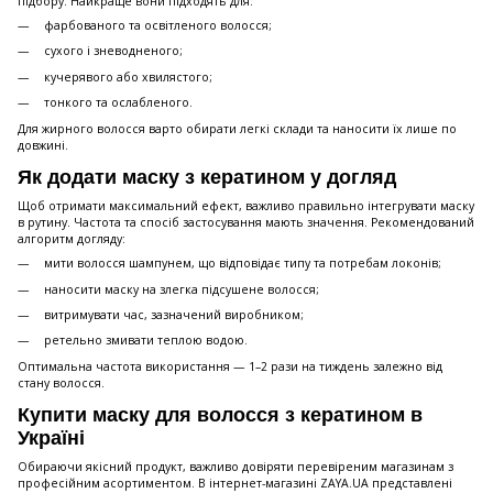
підбору. Найкраще вони підходять для:
фарбованого та освітленого волосся;
сухого і зневодненого;
кучерявого або хвилястого;
тонкого та ослабленого.
Для жирного волосся варто обирати легкі склади та наносити їх лише по
довжині.
Як додати маску з кератином у догляд
Щоб отримати максимальний ефект, важливо правильно інтегрувати маску
в рутину. Частота та спосіб застосування мають значення. Рекомендований
алгоритм догляду:
мити волосся шампунем, що відповідає типу та потребам локонів;
наносити маску на злегка підсушене волосся;
витримувати час, зазначений виробником;
ретельно змивати теплою водою.
Оптимальна частота використання — 1–2 рази на тиждень залежно від
стану волосся.
Купити маску для волосся з кератином в
Україні
Обираючи якісний продукт, важливо довіряти перевіреним магазинам з
професійним асортиментом. В інтернет-магазині ZAYA.UA представлені