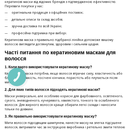
кератинові маски від відомих брендів з підтвердженою ефективністю.
Переваги покупки у нас:
оригінальна продукція з офіційних поставок;
детальні описи та склад засобів;
зручна доставка по всій Україні;
професійна підтримка при виборі.
Кератинова маска з правильно підібраної лінійки допоможе вашому
волоссю виглядати доглянутим, здоровим і сильним щодня.
Часті питання по кератиновим маскам для
волосся
1. Коли варто використовувати кератинову маску?
Кератинова маска потрібна, якщо волосся втрачає силу, еластичність або
блиск, має ламкість, посічені кінчики, пористість або плутається після
миття.
2. Для яких типів волосся підходять кератинові маски?
Маски універсальні, але особливо корисні для фарбованого, освітленого,
сухого, зневодненого, кучерявого, хвилястого, тонкого та ослабленого
волосся. Для жирного волосся краще обирати легкі склади і наносити
тільки по довжині.
3. Як правильно використовувати кератинову маску?
Мити волосся підходящим шампунем, нанести маску на злегка підсушене
волосся, витримати час за інструкцією виробника і ретельно змити теплою