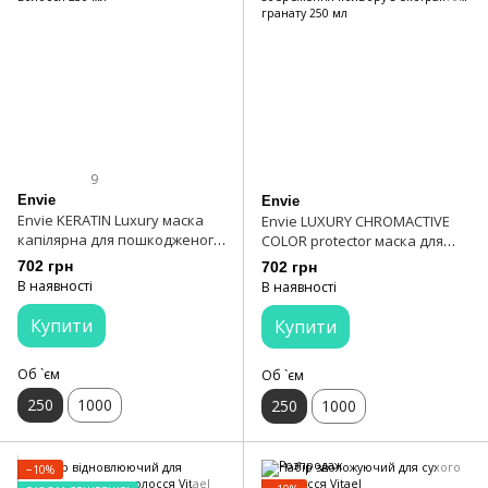
9
Envie
Envie
Envie KERATIN Luxury маска
Envie LUXURY CHROMAСTIVE
капілярна для пошкодженого
COLOR protector маска для
волосся 250 мл
збереження кольору з
702 грн
702 грн
екстрактом гранату 250 мл
В наявності
В наявності
Купити
Купити
Об `єм
Об `єм
250
1000
250
1000
−10%