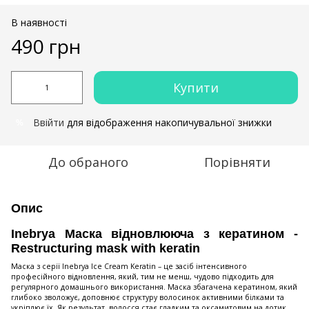
В наявності
490 грн
Купити
Ввійти
для відображення накопичувальної знижки
%
До обраного
Порівняти
Опис
Inebrya Маска відновлююча з кератином -
Restructuring mask with keratin
Маска з серії Inebrya Ice Cream Keratin – це засіб інтенсивного
професійного відновлення, який, тим не менш, чудово підходить для
регулярного домашнього використання. Маска збагачена кератином, який
глибоко зволожує, доповнює структуру волосинок активними білками та
укріплює їх. Як результат, волосся стає гладким та оксамитовим на дотик,