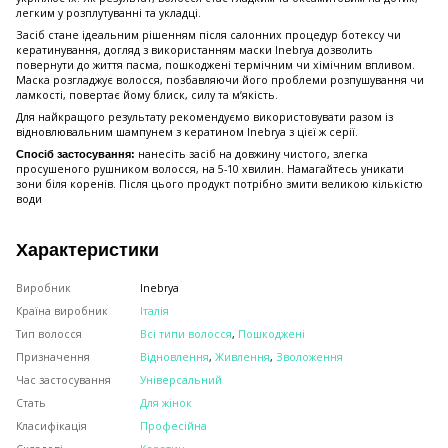
легким у розплутуванні та укладці.
Засіб стане ідеальним рішенням після салонних процедур ботексу чи
кератинування, догляд з використанням маски Inebrya дозволить
повернути до життя пасма, пошкоджені термічним чи хімічним впливом.
Маска розгладжує волосся, позбавляючи його проблеми розпушування чи
ламкості, повертає йому блиск, силу та мʼякість.
Для найкращого результату рекомендуємо використовувати разом із
відновлювальним шампунем з кератином Inebrya з цієї ж серії.
нанесіть засіб на довжину чистого, злегка
Спосіб застосування:
просушеного рушником волосся, на 5-10 хвилин. Намагайтесь уникати
зони біля коренів. Після цього продукт потрібно змити великою кількістю
води
Характеристики
Виробник
Inebrya
Країна виробник
Італія
Тип волосся
Всі типи волосся
,
Пошкоджені
Призначення
Відновлення
,
Живлення
,
Зволоження
Час застосування
Універсальний
Стать
Для жінок
Класифікація
Професійна