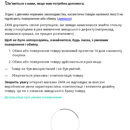
👇Зв'яжіться з нами, якщо вам потрібна допомога.
Згідно з діючими нормами законодавства, косметичні товари належної якості не
підлягають поверненню або обміну (
джерело
)
ZAYA дорожить своєю репутацією, ми завжди намагаємося знайти спільну
мову з покупцями в разі виявлення заводського дефекту (наприклад,
зламалася кришка, не працює розпилювач).
Щоб не було непорозумінь, ознайомтеся, будь ласка, з умовами
повернення і обміну.
Обмін або повернення товару можливий протягом 14 днів з моменту
покупки.
Обмiн або повернення товару здійснюється в разі якщо:
Товар не був використаний і не був ужитий;
Зберiгається упаковка і комплектація товару.
інтернет-магазин ZAYA не відповідає за внесені
Зверніть увагу
виробником зміни характеристики, комплектації і елементи дизайну
товару. Це не є ознакою заводського браку товару.
Детальніше про умови повернення