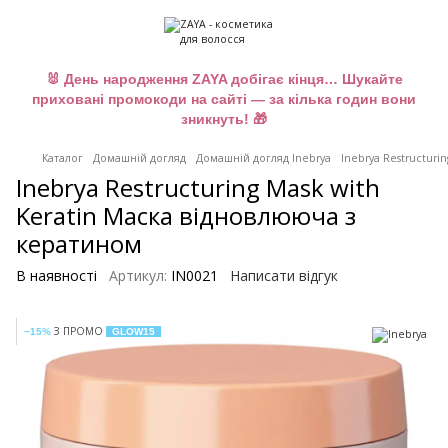
🐰 День народження ZAYA добігає кінця… Шукайте
приховані промокоди на сайті — за кілька годин вони
зникнуть! 🎁
Каталог
Домашній догляд
Домашній догляд Inebrya
Inebrya Restructuri
Inebrya Restructuring Mask with
Keratin Маска відновлююча з
кератином
В наявності
Артикул:
IN0021
Написати відгук
З ПРОМО
−15%
GLOW15