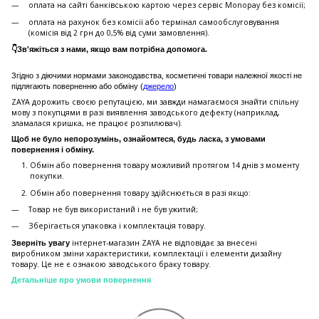
оплата на сайті банківською картою через сервіс Monopay без комісії;
оплата на рахунок без комісії або термінал самообслуговування
(комісія від 2 грн до 0,5% від суми замовлення).
👇Зв'яжіться з нами, якщо вам потрібна допомога.
Згідно з діючими нормами законодавства, косметичні товари належної якості не
підлягають поверненню або обміну (
джерело
)
ZAYA дорожить своєю репутацією, ми завжди намагаємося знайти спільну
мову з покупцями в разі виявлення заводського дефекту (наприклад,
зламалася кришка, не працює розпилювач).
Щоб не було непорозумінь, ознайомтеся, будь ласка, з умовами
повернення і обміну.
Обмін або повернення товару можливий протягом 14 днів з моменту
покупки.
Обмiн або повернення товару здійснюється в разі якщо:
Товар не був використаний і не був ужитий;
Зберiгається упаковка і комплектація товару.
інтернет-магазин ZAYA не відповідає за внесені
Зверніть увагу
виробником зміни характеристики, комплектації і елементи дизайну
товару. Це не є ознакою заводського браку товару.
Детальніше про умови повернення