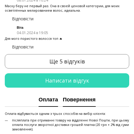
08.01.2024 в 10:24
Маску беру не первый раз. Она в своей ценовой категории, для моих
осветлённых мелированием волос, идеальна.
Відповісти
Віта
04.01.2024 в 19:05
Для мого пористого волосся топ 🔥
Відповісти
Ще 5 відгуків
Написати відгук
Оплата
Повернення
Оплата відбувається одним з трьох способів на вибір клієнта:
післяплата при отриманні товару на відділенні Нової Пошти, при цьому
оплата послуги зворотної доставки грошей платна (20 грн + 2% від суми
замовлення);