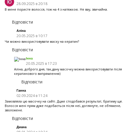
28.09.2025 в 20:18
В мене пористе волосся, тож на 4 з натяжкою. Не вау, звичайна.
Відповісти
Аліна
20.05.2025 в 10:17
Чи можно використовувати маску на кератин?
Відповісти
Інна
20.05.2025 в 17:23
Аліна, доброго дня, так,дану масочку можна використовувати після
кератинового випрямлення)
Відповісти
Ганна
02.09.2024 в 11:24
Замовляла цю масочку на сайті. Дцже сподобався результат, братиму ще.
Волосся мені прям дуже подобається після неї, доглянуте, не обтяжене,
зволожене.
Відповісти
Диана