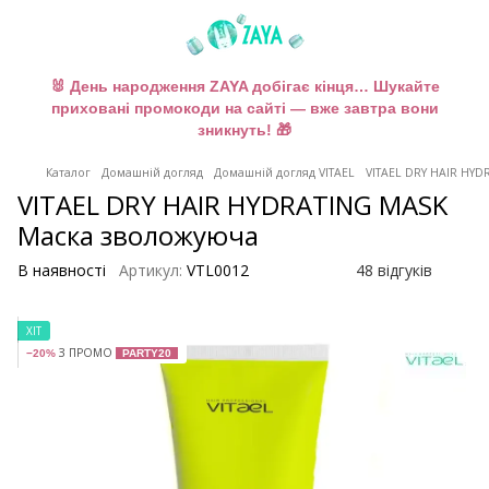
🐰 День народження ZAYA добігає кінця… Шукайте
приховані промокоди на сайті — вже завтра вони
зникнуть! 🎁
Каталог
Домашній догляд
Домашній догляд VITAEL
VITAEL DRY HAIR HYD
VITAEL DRY HAIR HYDRATING MASK
Маска зволожуюча
В наявності
Артикул:
VTL0012
48 відгуків
ХІТ
З ПРОМО
−20%
PARTY20