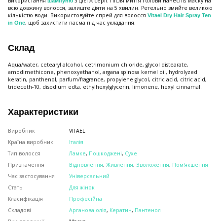
використання
з цієї ж серії. Після миття голови нанесіть маску на
шампуню
всю довжину волосся, залиште діяти на 5 хвилин. Ретельно змийте великою
кількістю води. Використовуйте спрей для волосся
Vitael Dry Hair Spray Ten
, щоб захистити пасма під час укладання.
in One
Склад
Aqua/water, cetearyl alcohol, cetrimonium chloride, glycol distearate,
amodimethicone, phenoxyethanol, argana spinosa kernel oil, hydrolyzed
keratin, panthenol, parfum/fragrance, propylene glycol, citric acid, citric acid,
trideceth-10, disodium edta, ethylhexylglycerin, limonene, hexyl cinnamal.
Характеристики
Виробник
VITAEL
Країна виробник
Італія
Тип волосся
Ламке
,
Пошкоджені
,
Сухе
Призначення
Відновлення
,
Живлення
,
Зволоження
,
Пом'якшення
Час застосування
Універсальний
Стать
Для жінок
Класифікація
Професійна
Складові
Арганова олія
,
Кератин
,
Пантенол