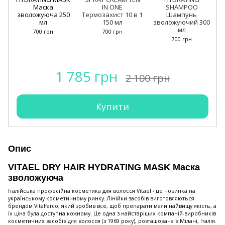
Маска
IN ONE
SHAMPOO
зволожуюча 250
Термозахист 10 в 1
Шампунь
мл
150 мл
зволожуючий 300
мл
700 грн
700 грн
700 грн
1 785 грн
2 100 грн
Купити
Опис
VITAEL DRY HAIR HYDRATING MASK Маска
зволожуюча
Італійська професійна косметика для волосся Vitael - це новинка на
українському косметичному ринку. Лінійки засобів виготовляються
брендом Vitalfarco, який зробив все, щоб препарати мали найвищу якість, а
їх ціна була доступна кожному. Це одна з найстаріших компаній-виробників
косметичних засобів для волосся (з 1969 року), розташована в Мілані, Італія.