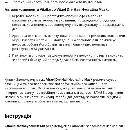
Збагачений кератином, аргановою олією та пантенолом.
Активні компоненти Vitalfarco Vitael Dry Hair Hydrating Mask:
Кератин має сильний реструктуризуючий ефект, сприяє
максимальному загоєнню і відновленню пошкодженої структури
волосся. Компонент має зволожуючу, пом'якшувальну та розгладжуючу
дію.
Арганова олія містить велику кількість поживних речовин, включаючи
жирні кислоти й вітамін Е. Доведено, що арганова олія пом'якшує
волосся, робить його більш гладким і блискучим, полегшує
розчісування та укладання.
Пантенол заспокоює і зволожує волосяне волокно, повертає локонам
здоровий і блискучий вигляд, додає об'єм, еластичність і м'якість.
Купити Зволожуючу маску
рекомендуємо
Vitael Dry Hair Hydrating Mask
власницям сухого волосся, яке потребує глибокого живлення та
насичення вологою. Купити маску для сухого волосся можна на сайті
інтернет-магазину професійної косметики для волосся ZAYA! В асортименті
магазину ви знайдете найкращі засоби для догляду за волоссям, а відгуки
клієнтів допоможуть обрати саме те, що вам потрібно.
Інструкція
Ми рекомендуємо наносити зволожуючу маску після
Спосіб застосування: