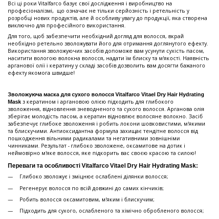
Всі ці роки Vitalfarco базує свої дослідження і виробництво на
професіоналізмі, що означає не тільки серйозність і ретельність у
розробці нових продуктів, але й особливу увагу до продукції, яка створена
виключно для професійного використання.
Для того, щоб забезпечити необхідний догляд для волосся, вкрай
необхідно ретельно зволожувати його для отримання доглянутого ефекту.
Використання зволожуючих засобів допоможе вам усунути сухість пасом,
наситити вологою волокна волосся, надати їм блиску та м'якості. Наявність
арганової олії і кератину у складі засобів дозволить вам досягти бажаного
ефекту якомога швидше!
Зволожуюча маска для сухого волосся Vitalfarco Vitael Dry Hair Hydrating
з кератином і аргановою олією підходить для глибокого
Mask
зволоження, відновлення зневодненого та сухого волосся. Арганова олія
зберігає молодість пасом, а кератин відновлює волосяне волокно. Засіб
забезпечує глибоке зволоження і робить локони шовковистими, м'якими
та блискучими. Антиоксидантна формула захищає тендітне волосся від
пошкодження вільними радикалами та негативними зовнішніми
чинниками. Результат - глибоко зволожене, оксамитове на дотик і
неймовірно м'яке волосся, яке підкорить вас своєю красою та силою!
Переваги та особливості Vitalfarco Vitael Dry Hair Hydrating Mask:
Глибоко зволожує і зміцнює ослаблені ділянки волосся;
Регенерує волосся по всій довжині до самих кінчиків;
Робить волосся оксамитовим, м'яким і блискучим;
Підходить для сухого, ослабленого та хімічно обробленого волосся;