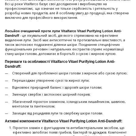
Всі ці роки Vitalfarco базує свої дослідження і виробництво на
професіоналізмі, що означає не тільки серйозність і ретельність у
розробці нових продуктів, але й особливу увагу до продукції, яка створена
виключно для професійного використання.
Лосьйон очищаючий проти лупи Vitalfarco Vitael Purifying Lotion Anti-
- це лікувальний засіб, дія якого спрямована на ефективне
Dandruff
видалення лупи. Засіб має антисептичні та протизапальні властивості, а
також заспокоює подразнені ділянки шкіри. Поєднання специфічних
функціональних речовин і натуральних екстрактів сприяє нормалізації
стану шкіри голови, допомагає в боротьбі з сухою і жирною лупою.
Переваги та особливості Vitalfarco Vitael Purifying Lotion Anti-
Dandruff:
Створений для проблемної шкіри голови з жирною або сухою лупою;
Перешкоджає утворенню сухої та жирної лупи;
Відновлює природний баланс і здоров'я шкіри голови;
Зменшує свербіж і заспокоює шкірний покрив;
Збагачений піроктон оламіном, ісландським лишайником, шавлією,
ментолом та пантенолом;
Захищає від рецидивів лупи та свербежу шкіри голови.
Активні компоненти Vitalfarco Vitael Purifying Lotion Anti-Dandruff:
Піроктон оламін є фунгіцидним та антибактеріальним засобом, що
ефективно запобігає появі грибків, бактерій та дріжджів. Компонент