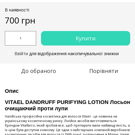
В наявності
700 грн
Купити
Ввійти
для відображення накопичувальної знижки
%
До обраного
Порівняти
Опис
VITAEL DANDRUFF PURIFYING LOTION Лосьон
очищаючий проти лупи
Італійська професійна косметика для волосся Vitael - це новинка на
українському косметичному ринку. Лінійки засобів виготовляються
брендом Vitalfarco, який зробив все, щоб препарати мали найвищу якість, а
їх ціна була доступна кожному. Це одна з найстаріших компаній-виробників
косметичних засобів для волосся (з 1969 року), розташована в Мілані, Італія.