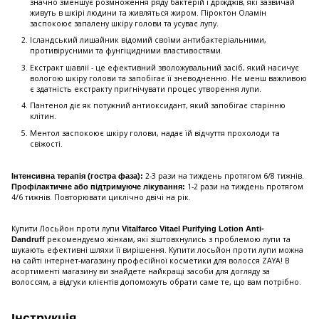
значно зменшує розмноження ряду бактерій і дріжджів, які зазвичай
живуть в шкірі людини та живляться жиром. Піроктон Оламін
заспокоює запалену шкіру голови та усуває лупу.
Ісландський лишайник відомий своїми антибактеріальними,
противірусними та фунгіцидними властивостями.
Екстракт шавлії - це ефективний зволожувальний засіб, який насичує
вологою шкіру голови та запобігає її зневодненню. Не менш важливою
є здатність екстракту пригнічувати процес утворення лупи.
Пантенол діє як потужний антиоксидант, який запобігає старінню
клітин.
Ментол заспокоює шкіру голови, надає їй відчуття прохолоди та
свіжості.
2-3 рази на тиждень протягом 6/8 тижнів.
Інтенсивна терапія (гостра фаза):
1-2 рази на тиждень протягом
Профілактичне або підтримуюче лікування:
4/6 тижнів. Повторювати циклічно двічі на рік.
Купити Лосьйон проти лупи
Vitalfarco Vitael Purifying Lotion Anti-
рекомендуємо жінкам, які зіштовхнулись з проблемою лупи та
Dandruff
шукають ефективні шляхи її вирішення. Купити лосьйон проти лупи можна
на сайті інтернет-магазину професійної косметики для волосся ZAYA! В
асортименті магазину ви знайдете найкращі засоби для догляду за
волоссям, а відгуки клієнтів допоможуть обрати саме те, що вам потрібно.
Інструкція