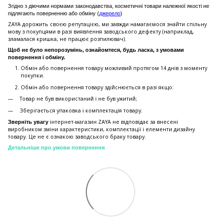
Згідно з діючими нормами законодавства, косметичні товари належної якості не
підлягають поверненню або обміну (
джерело
)
ZAYA дорожить своєю репутацією, ми завжди намагаємося знайти спільну
мову з покупцями в разі виявлення заводського дефекту (наприклад,
зламалася кришка, не працює розпилювач).
Щоб не було непорозумінь, ознайомтеся, будь ласка, з умовами
повернення і обміну.
Обмін або повернення товару можливий протягом 14 днів з моменту
покупки.
Обмiн або повернення товару здійснюється в разі якщо:
Товар не був використаний і не був ужитий;
Зберiгається упаковка і комплектація товару.
інтернет-магазин ZAYA не відповідає за внесені
Зверніть увагу
виробником зміни характеристики, комплектації і елементи дизайну
товару. Це не є ознакою заводського браку товару.
Детальніше про умови повернення