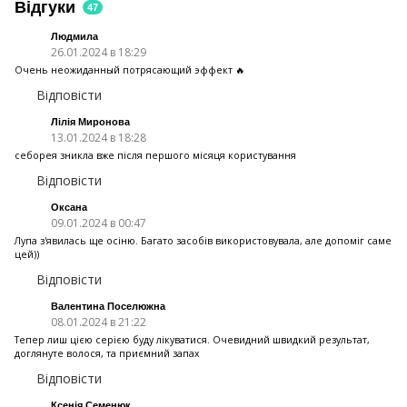
Відгуки
47
Людмила
26.01.2024 в 18:29
Очень неожиданный потрясающий эффект 🔥
Відповісти
Лілія Миронова
13.01.2024 в 18:28
себорея зникла вже після першого місяця користування
Відповісти
Оксана
09.01.2024 в 00:47
Лупа з'явилась ще осіню. Багато засобів використовувала, але допоміг саме
цей))
Відповісти
Валентина Поселюжна
08.01.2024 в 21:22
Тепер лиш цією серією буду лікуватися. Очевидний швидкий результат,
доглянуте волося, та приємний запах
Відповісти
Ксенія Семенюк