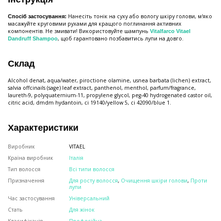
Нанесіть тонік на суху або вологу шкіру голови, м'яко
Спосіб застосування:
масажуйте круговими рухами для кращого поглинання активних
компонентів. Не змивати! Використовуйте шампунь
Vitalfarco Vitael
, щоб гарантовано позбавитись лупи на довго.
Dandruff Shampoo
Склад
Alcohol denat, aqua/water, piroctione olamine, usnea barbata (lichen) extract,
salvia offcinails (sage) leaf extract, panthenol, menthol, parfum/fragrance,
laureth-9, polyquaternium-11, propylene glycol, peg-40 hydrogenated castor oil,
citric acid, dmdm hydantoin, ci 19140/yellow 5, ci 42090/blue 1.
Характеристики
Виробник
VITAEL
Країна виробник
Італія
Тип волосся
Всі типи волосся
Призначення
Для росту волосся
,
Очищення шкіри голови
,
Проти
лупи
Час застосування
Універсальний
Стать
Для жінок
Класифікація
Професійна