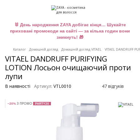
🐰 День народження ZAYA добігає кінця… Шукайте
приховані промокоди на сайті — за кілька годин вони
зникнуть! 🎁
Каталог
Домашній догляд
Домашній догляд VITAEL
VITAEL DANDRUFF PU
VITAEL DANDRUFF PURIFYING
LOTION Лосьон очищаючий проти
лупи
В наявності
Артикул:
VTL0010
47 відгуків
З ПРОМО
−20%
PARTY20