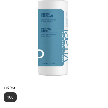
Об `єм
100