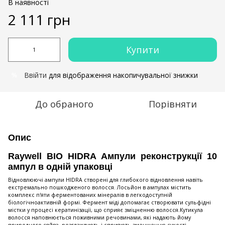
В наявності
2 111 грн
Купити
Ввійти
для відображення накопичувальної знижки
%
До обраного
Порівняти
Опис
Raywell BIO HIDRA Ампули реконструкції 10
ампул в одній упаковці
Відновлюючі ампули HIDRA створені для глибокого відновлення навіть
екстремально пошкодженого волосся. Лосьйон в ампулах містить
комплекс п'яти ферментованих мінералів в легкодоступній
біологічноактивній формі. Фермент міді допомагає створювати сульфідні
містки у процесі кератинізації, що сприяє зміцненню волосся.Кутикула
волосся наповнюється поживними речовинами, які надають йому