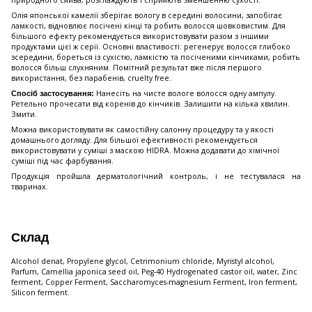
природного сяйва, розглаждують і сприяють зменшенню сухості.
Олія японської камелії зберігає вологу в середині волосини, запобігає
ламкості, відновлює посічені кінці та робить волосся шовковистим. Для
більшого ефекту рекомендується використовувати разом з іншими
продуктами цієї ж серії. Основні властивості: регенерує волосся глибоко
зсередини, бореться із сухістю, ламкістю та посіченими кінчиками, робить
волосся більш слухняним. Помітний результат вже після першого
використання, без парабенів, cruelty free.
Нанесіть на чисте вологе волосся одну ампулу.
Спосіб застосування:
Ретельно прочесати від коренів до кінчиків. Залишити на кілька хвилин.
Змити.
Можна використовувати як самостійну салонну процедуру та у якості
домашнього догляду. Для більшої ефективності рекомендується
використовувати у суміші з маскою HIDRA. Можна додавати до хімічної
суміші під час фарбування.
Продукція пройшла дерматологічний контроль, і не тестувалася на
тваринах.
Склад
Alcohol denat, Propylene glycol, Cetrimonium chloride, Myristyl alcohol,
Parfum, Camellia japonica seed oil, Peg-40 Hydrogenated castor oil, water, Zinc
ferment, Copper Ferment, Saccharomyces-magnesium Ferment, Iron ferment,
Silicon ferment.