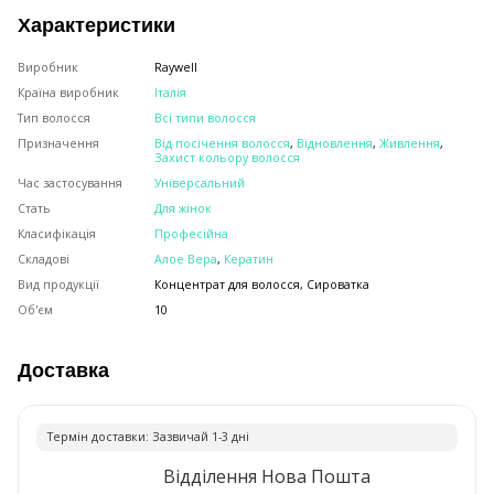
Характеристики
Виробник
Raywell
Країна виробник
Італія
Тип волосся
Всі типи волосся
Призначення
Від посічення волосся
,
Відновлення
,
Живлення
,
Захист кольору волосся
Час застосування
Універсальний
Стать
Для жінок
Класифікація
Професійна
Складові
Алое Вера
,
Кератин
Вид продукції
Концентрат для волосся, Сироватка
Об'єм
10
Доставка
Термiн доставки: Зазвичай 1-3 днi
Відділення Нова Пошта