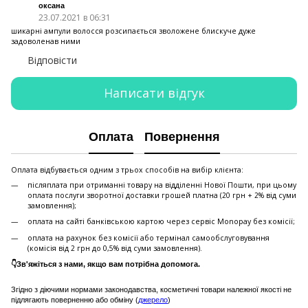
оксана
23.07.2021 в 06:31
шикарні ампули волосся розсипається зволожене блискуче дуже
задоволенав ними
Відповісти
Написати відгук
Оплата
Повернення
Оплата відбувається одним з трьох способів на вибір клієнта:
післяплата при отриманні товару на відділенні Нової Пошти, при цьому
оплата послуги зворотної доставки грошей платна (20 грн + 2% від суми
замовлення);
оплата на сайті банківською картою через сервіс Monopay без комісії;
оплата на рахунок без комісії або термінал самообслуговування
(комісія від 2 грн до 0,5% від суми замовлення).
👇Зв'яжіться з нами, якщо вам потрібна допомога.
Згідно з діючими нормами законодавства, косметичні товари належної якості не
підлягають поверненню або обміну (
джерело
)