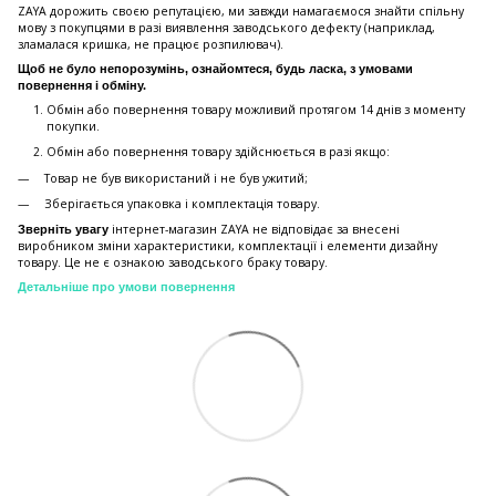
ZAYA дорожить своєю репутацією, ми завжди намагаємося знайти спільну
мову з покупцями в разі виявлення заводського дефекту (наприклад,
зламалася кришка, не працює розпилювач).
Щоб не було непорозумінь, ознайомтеся, будь ласка, з умовами
повернення і обміну.
Обмін або повернення товару можливий протягом 14 днів з моменту
покупки.
Обмiн або повернення товару здійснюється в разі якщо:
Товар не був використаний і не був ужитий;
Зберiгається упаковка і комплектація товару.
інтернет-магазин ZAYA не відповідає за внесені
Зверніть увагу
виробником зміни характеристики, комплектації і елементи дизайну
товару. Це не є ознакою заводського браку товару.
Детальніше про умови повернення