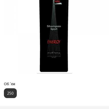
Об `єм
250