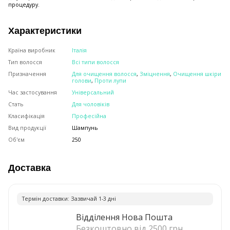
процедуру.
Характеристики
Країна виробник
Італія
Тип волосся
Всі типи волосся
Призначення
Для очищення волосся
,
Зміцнення
,
Очищення шкіри
голови
,
Проти лупи
Час застосування
Універсальний
Стать
Для чоловіків
Класифікація
Професійна
Вид продукції
Шампунь
Об'єм
250
Доставка
Термiн доставки: Зазвичай 1-3 днi
Відділення Нова Пошта
Безкоштовно від 2500 грн