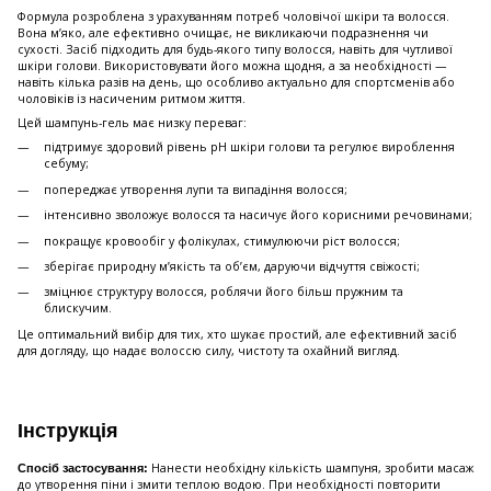
Формула розроблена з урахуванням потреб чоловічої шкіри та волосся.
Вона м’яко, але ефективно очищає, не викликаючи подразнення чи
сухості. Засіб підходить для будь-якого типу волосся, навіть для чутливої
шкіри голови. Використовувати його можна щодня, а за необхідності —
навіть кілька разів на день, що особливо актуально для спортсменів або
чоловіків із насиченим ритмом життя.
Цей шампунь-гель має низку переваг:
підтримує здоровий рівень pH шкіри голови та регулює вироблення
себуму;
попереджає утворення лупи та випадіння волосся;
інтенсивно зволожує волосся та насичує його корисними речовинами;
покращує кровообіг у фолікулах, стимулюючи ріст волосся;
зберігає природну м’якість та об’єм, даруючи відчуття свіжості;
зміцнює структуру волосся, роблячи його більш пружним та
блискучим.
Це оптимальний вибір для тих, хто шукає простий, але ефективний засіб
для догляду, що надає волоссю силу, чистоту та охайний вигляд.
Інструкція
Нанести необхідну кількість шампуня, зробити масаж
Спосіб застосування:
до утворення піни і змити теплою водою. При необхідності повторити