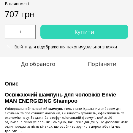
В наявності
707 грн
Купити
Ввійти
для відображення накопичувальної знижки
%
До обраного
Порівняти
Опис
Освіжаючий шампунь для чоловіків Envie
MAN ENERGIZING Shampoo
стане ідеальним вибором для
Універсальний чоловічий шампунь-гель
активних та практичних чоловіків, які цінують зручність, ефективність та
економію часу. Завдяки багатофункціональній формулі, цей засіб
одночасно виконує роль як шампуню, так і гелю для душу. Це дозволяє мати
один продукт замість кількох, що особливо зручно в дорозі або під час
тренувань.