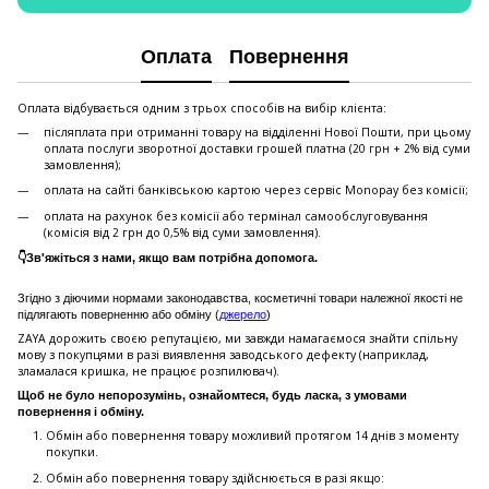
Оплата
Повернення
Оплата відбувається одним з трьох способів на вибір клієнта:
післяплата при отриманні товару на відділенні Нової Пошти, при цьому
оплата послуги зворотної доставки грошей платна (20 грн + 2% від суми
замовлення);
оплата на сайті банківською картою через сервіс Monopay без комісії;
оплата на рахунок без комісії або термінал самообслуговування
(комісія від 2 грн до 0,5% від суми замовлення).
👇Зв'яжіться з нами, якщо вам потрібна допомога.
Згідно з діючими нормами законодавства, косметичні товари належної якості не
підлягають поверненню або обміну (
джерело
)
ZAYA дорожить своєю репутацією, ми завжди намагаємося знайти спільну
мову з покупцями в разі виявлення заводського дефекту (наприклад,
зламалася кришка, не працює розпилювач).
Щоб не було непорозумінь, ознайомтеся, будь ласка, з умовами
повернення і обміну.
Обмін або повернення товару можливий протягом 14 днів з моменту
покупки.
Обмiн або повернення товару здійснюється в разі якщо: