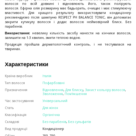
волосся по всій довжині і відновлюють його, також полірують
волосся. Ефірна олія розмарину має бадьорить, очищає і має стимулюючу
властивості. Для кращого результату використовувати кондиціонер
рекомендуємо після шампуню RESPECT PH BALANCE TONIC, він допомагає
закрити кутикулу волосся і додає волоссю неймовірний блиск. Без
парабенів.
невелику кількість засобу нанести на кінчики волосся,
Використання:
залишити на 1-3 хвилин, змити теплою водою.
Продукція пройшла дерматологічний контроль, і не тестувалася на
тваринах.
Характеристики
Країна виробник
Італія
Тип волосся
Пофарбовані
Призначення
Відновлення
,
Для блиску
,
Захист кольору волосся
,
Зволоження
,
Пом'якшення
Час застосування
Універсальний
Стать
Для жінок
Класифікація
Органічна
Складові
Без парабенів
,
Без сульфатів
Вид продукції
Кондиціонер
Об'єм
250, 750