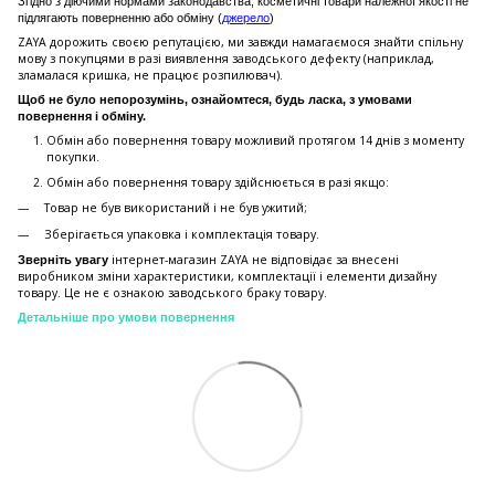
Згідно з діючими нормами законодавства, косметичні товари належної якості не
підлягають поверненню або обміну (
джерело
)
ZAYA дорожить своєю репутацією, ми завжди намагаємося знайти спільну
мову з покупцями в разі виявлення заводського дефекту (наприклад,
зламалася кришка, не працює розпилювач).
Щоб не було непорозумінь, ознайомтеся, будь ласка, з умовами
повернення і обміну.
Обмін або повернення товару можливий протягом 14 днів з моменту
покупки.
Обмiн або повернення товару здійснюється в разі якщо:
Товар не був використаний і не був ужитий;
Зберiгається упаковка і комплектація товару.
інтернет-магазин ZAYA не відповідає за внесені
Зверніть увагу
виробником зміни характеристики, комплектації і елементи дизайну
товару. Це не є ознакою заводського браку товару.
Детальніше про умови повернення