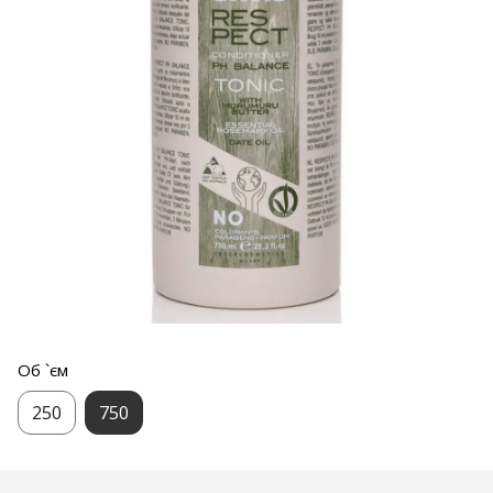
Об `єм
250
750