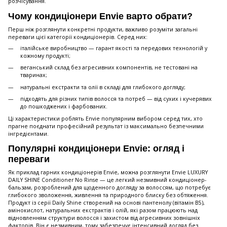
розчісування.
Чому кондиціонери Envie варто обрати?
Перш ніж розглянути конкретні продукти, важливо розуміти загальні
переваги цієї категорії кондиціонерів. Серед них:
італійське виробництво — гарант якості та передових технологій у
кожному продукті;
веганський склад без агресивних компонентів, не тестовані на
тваринах;
натуральні екстракти та олії в складі для глибокого догляду;
підходять для різних типів волосся та потреб — від сухих і кучерявих
до пошкоджених і фарбованих.
Ці характеристики роблять Envie популярним вибором серед тих, хто
прагне поєднати професійний результат із максимально безпечними
інгредієнтами.
Популярні кондиціонери Envie: огляд і
переваги
Як приклад гарних кондиціонерів Envie, можна розглянути Envie LUXURY
DAILY SHINE Conditioner No Rinse — це легкий незмивний кондиціонер-
бальзам, розроблений для щоденного догляду за волоссям, що потребує
глибокого зволоження, живлення та природного блиску без обтяження.
Продукт із серії Daily Shine створений на основі пантенолу (вітамін B5),
амінокислот, натуральних екстрактів і олій, які разом працюють над
відновленням структури волосся і захистом від агресивних зовнішніх
факторів. Він є незмивним, тому забезпечує інтенсивний догляд без