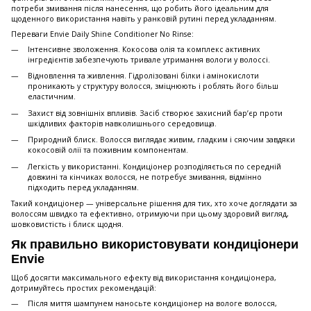
потреби змивання після нанесення, що робить його ідеальним для
щоденного використання навіть у ранковій рутині перед укладанням.
Переваги Envie Daily Shine Conditioner No Rinse:
Інтенсивне зволоження. Кокосова олія та комплекс активних
інгредієнтів забезпечують тривале утримання вологи у волоссі.
Відновлення та живлення. Гідролізовані білки і амінокислоти
проникають у структуру волосся, зміцнюють і роблять його більш
еластичним.
Захист від зовнішніх впливів. Засіб створює захисний бар’єр проти
шкідливих факторів навколишнього середовища.
Природний блиск. Волосся виглядає живим, гладким і сяючим завдяки
кокосовій олії та поживним компонентам.
Легкість у використанні. Кондиціонер розподіляється по середній
довжині та кінчиках волосся, не потребує змивання, відмінно
підходить перед укладанням.
Такий кондиціонер — універсальне рішення для тих, хто хоче доглядати за
волоссям швидко та ефективно, отримуючи при цьому здоровий вигляд,
шовковистість і блиск щодня.
Як правильно використовувати кондиціонери
Envie
Щоб досягти максимального ефекту від використання кондиціонера,
дотримуйтесь простих рекомендацій:
Після миття шампунем наносьте кондиціонер на вологе волосся,