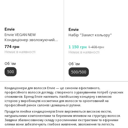
Envie
Envie
Envie VEGAN NEW
Набір "Захист кольору"
Кондиціонер зволожуючий
500 мл
774 грн
1 150 грн
1 408 грн
Немає в наявності
Немає в наявності
Об `єм
Об `єм
500
500/500
Кондиціонери для волосся Envie — це синонім ефективного,
професійного волосся догляду, створеного з урахуванням потреб сучасних
споживачів. Бренд Envie належить італійському концерну з великою
історією у виробництві косметики для волосся та орієнтований на
професійний ринок салонів і домашньої рутини.
Продукти лінійки кондиціонерів Envie вирізняються високою якістю,
натуральними компонентами та бережним впливом на структуру волосся.
Завдяки збалансованому складу з рослинними екстрактами та ефірними
оліями вони забезпечують глибоке живлення, зволоження та легкість