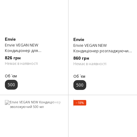
Envie
Envie
Envie VEGAN NEW
Envie VEGAN NEW
Кондиціонер для
Кондиціонер розгладжуючий
фарбованого волосся 500 мл
500 мл
826 грн
860 грн
Немає в наявності
Немає в наявності
Об `єм
Об `єм
500
500
−18%