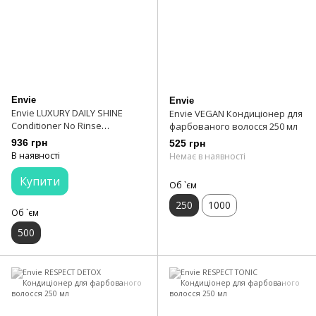
Envie
Envie
Envie LUXURY DAILY SHINE
Envie VEGAN Кондиціонер для
Conditioner No Rinse
фарбованого волосся 250 мл
Поживний кондиціонер 500
936 грн
525 грн
мл
В наявності
Немає в наявності
Купити
Об `єм
250
1000
Об `єм
500