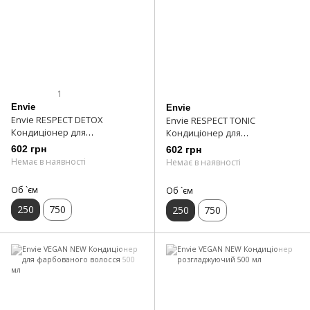
1
Envie
Envie
Envie RESPECT DETOX
Envie RESPECT TONIC
Кондиціонер для
Кондиціонер для
фарбованого волосся 250 мл
фарбованого волосся 250 мл
602 грн
602 грн
Немає в наявності
Немає в наявності
Об `єм
Об `єм
250
750
250
750