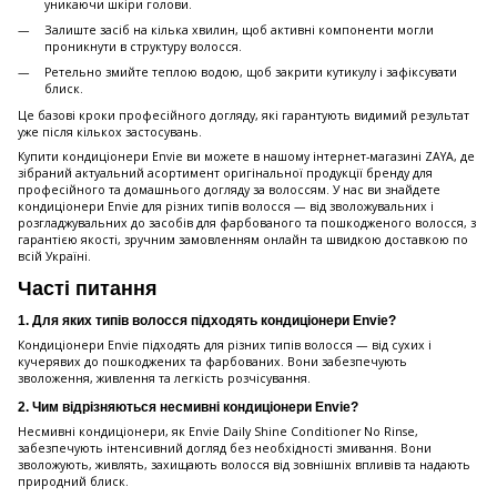
уникаючи шкіри голови.
Залиште засіб на кілька хвилин, щоб активні компоненти могли
проникнути в структуру волосся.
Ретельно змийте теплою водою, щоб закрити кутикулу і зафіксувати
блиск.
Це базові кроки професійного догляду, які гарантують видимий результат
уже після кількох застосувань.
Купити кондиціонери Envie ви можете в нашому інтернет-магазині ZAYA, де
зібраний актуальний асортимент оригінальної продукції бренду для
професійного та домашнього догляду за волоссям. У нас ви знайдете
кондиціонери Envie для різних типів волосся — від зволожувальних і
розгладжувальних до засобів для фарбованого та пошкодженого волосся, з
гарантією якості, зручним замовленням онлайн та швидкою доставкою по
всій Україні.
Часті питання
1. Для яких типів волосся підходять кондиціонери Envie?
Кондиціонери Envie підходять для різних типів волосся — від сухих і
кучерявих до пошкоджених та фарбованих. Вони забезпечують
зволоження, живлення та легкість розчісування.
2. Чим відрізняються несмивні кондиціонери Envie?
Несмивні кондиціонери, як Envie Daily Shine Conditioner No Rinse,
забезпечують інтенсивний догляд без необхідності змивання. Вони
зволожують, живлять, захищають волосся від зовнішніх впливів та надають
природний блиск.