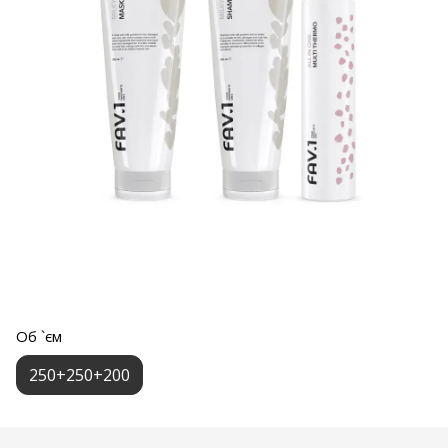
Об `єм
250+250+200