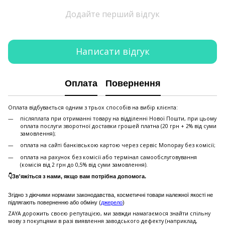
Додайте перший відгук
Написати відгук
Оплата
Повернення
Оплата відбувається одним з трьох способів на вибір клієнта:
післяплата при отриманні товару на відділенні Нової Пошти, при цьому
оплата послуги зворотної доставки грошей платна (20 грн + 2% від суми
замовлення);
оплата на сайті банківською картою через сервіс Monopay без комісії;
оплата на рахунок без комісії або термінал самообслуговування
(комісія від 2 грн до 0,5% від суми замовлення).
👇Зв'яжіться з нами, якщо вам потрібна допомога.
Згідно з діючими нормами законодавства, косметичні товари належної якості не
підлягають поверненню або обміну (
джерело
)
ZAYA дорожить своєю репутацією, ми завжди намагаємося знайти спільну
мову з покупцями в разі виявлення заводського дефекту (наприклад,