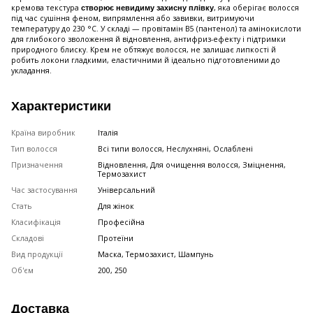
кремова текстура
, яка оберігає волосся
створює невидиму захисну плівку
під час сушіння феном, випрямлення або завивки, витримуючи
температуру до 230 °C. У складі — провітамін B5 (пантенол) та амінокислоти
для глибокого зволоження й відновлення, антифриз-ефекту і підтримки
природного блиску. Крем не обтяжує волосся, не залишає липкості й
робить локони гладкими, еластичними й ідеально підготовленими до
укладання.
Характеристики
Країна виробник
Італія
Тип волосся
Всі типи волосся, Неслухняні, Ослаблені
Призначення
Відновлення, Для очищення волосся, Зміцнення,
Термозахист
Час застосування
Універсальний
Стать
Для жінок
Класифікація
Професійна
Складові
Протеїни
Вид продукції
Маска, Термозахист, Шампунь
Об'єм
200, 250
Доставка