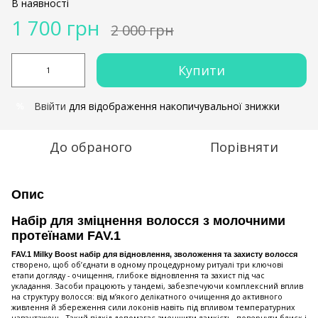
В наявності
1 700 грн
2 000 грн
Купити
Ввійти
для відображення накопичувальної знижки
%
До обраного
Порівняти
Опис
Набір для зміцнення волосся з молочними
протеїнами FAV.1
FAV.1 Milky Boost набір для відновлення, зволоження та захисту волосся
створено, щоб об’єднати в одному процедурному ритуалі три ключові
етапи догляду - очищення, глибоке відновлення та захист під час
укладання. Засоби працюють у тандемі, забезпечуючи комплексний вплив
на структуру волосся: від м’якого делікатного очищення до активного
живлення й збереження сили локонів навіть під впливом температурних