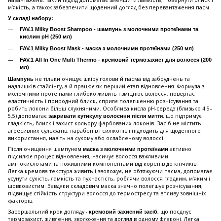
навантажень. Такий підхід допомагає зменшити ламкість, повернути блиск і
м’якість, а також забезпечити щоденний догляд без перевантаження пасм.
У складі набору:
FAV.1 Milky Boost Shampoo - шампунь з молочними протеїнами та
кислим pH (250 мл)
FAV.1 Milky Boost Mask - маска з молочними протеїнами (250 мл)
FAV.1 All In One Multi Thermo - кремовий термозахист для волосся (200
мл)
не тільки очищує шкіру голови й пасма від забруднень та
Шампунь
надлишків стайлінгу, а й працює як перший етап відновлення. Формула з
молочними протеїнами глибоко живить і зміцнює волосся, повертає
еластичність і природний блиск, сприяє полегшенню розчісування та
робить локони більш слухняними. Особлива кисла рН-середа (близько 4.5–
5.5) допомагає
, що підтримує
закривати кутикулу волосини після миття
гладкість, блиск і захист кольору фарбованих локонів. Засіб не містить
агресивних сульфатів, парабенів і силіконів і підходить для щоденного
використання, навіть на сухому або ослабленому волоссі.
Після очищення шампунем
активно
маска з молочними протеїнами
підсилює процес відновлення, насичує волосся важливими
амінокислотами та поживними компонентами від коренів до кінчиків.
Легка кремова текстура живить і зволожує, не обтяжуючи пасма, допомагає
усунути сухість, ламкість та пухнастість, роблячи волосся гладким, м’яким і
шовковистим. Завдяки складовим маска значно полегшує розчісування,
підвищує стійкість структури волосся до термостресу та впливу зовнішніх
факторів.
Завершальний крок догляду -
, що поєднує
кремовий захисний засіб
термозахист, живлення, зволоження та догляд в одному флаконі. Легка