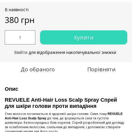
В наявності
380 грн
Купити
Ввійти
для відображення накопичувальної знижки
%
До обраного
Порівняти
Опис
REVUELE Anti-Hair Loss Scalp Spray Спрей
для шкіри голови проти випадіння
Стан волосся починається зі здорової шкіри голови. Саме тому
REVUELE
діє там, де формується сила та густота
Anti-Hair Loss Scalp Spray
шевелюри, безпосередньо біля коренів. Спрей розроблений для догляду
за ослабленим волоссям, схильним до випадіння, і допомагає створити
сприятливі умови для його росту.