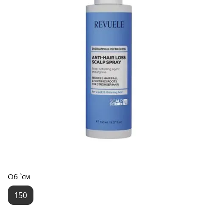
Об `єм
150