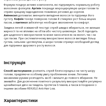
Формула поєднує активні компоненти, які підтримують нормальну роботу
волосяних фолікулів.
покращує мікроциркуляцію шкіри голови та
Аргінін
сприяє кращому надходженню поживних речовин до коренів.
допомагає зменшити випадіння волосся та підтримує його
Амінексил
густоту.
тонізує поверхню голови й стимулює ріст більш міцних
Кофеїн
пасом, а
забезпечує необхідне зволоження та комфорт.
пантенол
Завдяки легкій освіжаючій текстурі спрей швидко вбирається, не залишає
жирності та не впливає на об'єм або чистоту шевелюри. Засіб підходить
для щоденного використання та може наноситися як на вологі, так і на
сухі пасма. При систематичному використанні волосся виглядає більш
густим, сильним і доглянутим, а шкіра голови отримує необхідний догляд
для підтримки здорового росту волосся.
Інструкція
розпиліть спрей безпосередньо на чисту шкіру
Спосіб застосування:
голови, приділяючи особливу увагу проблемним зонам. Легкими
масажними рухами розподіліть засіб і залиште до повного вбирання. Не
змивайте. Для досягнення помітного результату використовуйте регулярно
щонайменше двічі на тиждень протягом 6 тижнів, а також в поєднанні з
іншими засобами REVUELE Anti-Hair Loss.
Характеристики