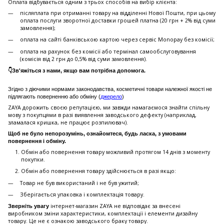
Оплата відбувається одним з трьох способів на вибір клієнта:
післяплата при отриманні товару на відділенні Нової Пошти, при цьому
оплата послуги зворотної доставки грошей платна (20 грн + 2% від суми
замовлення);
оплата на сайті банківською картою через сервіс Monopay без комісії;
оплата на рахунок без комісії або термінал самообслуговування
(комісія від 2 грн до 0,5% від суми замовлення).
👇Зв'яжіться з нами, якщо вам потрібна допомога.
Згідно з діючими нормами законодавства, косметичні товари належної якості не
підлягають поверненню або обміну (
джерело
)
ZAYA дорожить своєю репутацією, ми завжди намагаємося знайти спільну
мову з покупцями в разі виявлення заводського дефекту (наприклад,
зламалася кришка, не працює розпилювач).
Щоб не було непорозумінь, ознайомтеся, будь ласка, з умовами
повернення і обміну.
Обмін або повернення товару можливий протягом 14 днів з моменту
покупки.
Обмiн або повернення товару здійснюється в разі якщо:
Товар не був використаний і не був ужитий;
Зберiгається упаковка і комплектація товару.
інтернет-магазин ZAYA не відповідає за внесені
Зверніть увагу
виробником зміни характеристики, комплектації і елементи дизайну
товару. Це не є ознакою заводського браку товару.