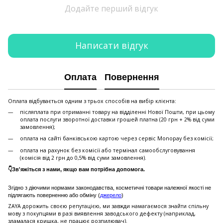
Додайте перший відгук
Написати відгук
Оплата
Повернення
Оплата відбувається одним з трьох способів на вибір клієнта:
післяплата при отриманні товару на відділенні Нової Пошти, при цьому
оплата послуги зворотної доставки грошей платна (20 грн + 2% від суми
замовлення);
оплата на сайті банківською картою через сервіс Monopay без комісії;
оплата на рахунок без комісії або термінал самообслуговування
(комісія від 2 грн до 0,5% від суми замовлення).
👇Зв'яжіться з нами, якщо вам потрібна допомога.
Згідно з діючими нормами законодавства, косметичні товари належної якості не
підлягають поверненню або обміну (
джерело
)
ZAYA дорожить своєю репутацією, ми завжди намагаємося знайти спільну
мову з покупцями в разі виявлення заводського дефекту (наприклад,
зламалася кришка, не працює розпилювач).