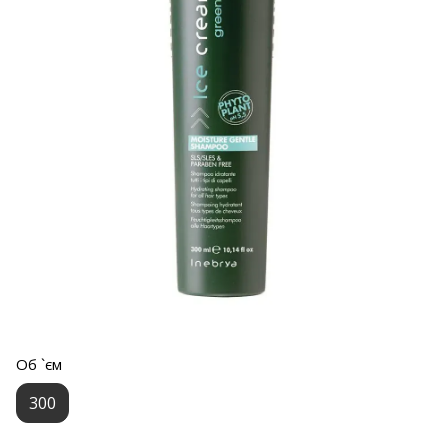
Об `єм
300