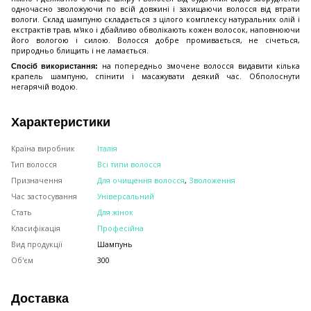
одночасно зволожуючи по всій довжині і захищаючи волосся від втрати
вологи. Склад шампуню складається з цілого комплексу натуральних олій і
екстрактів трав, м'яко і дбайливо обволікають кожен волосок, наповнюючи
його вологою і силою. Волосся добре промивається, не січеться,
природньо блищить і не ламається.
на попередньо змочене волосся видавити кілька
Спосіб використання:
крапель шампуню, спінити і масажувати деякий час. Обполоснути
негарячій водою.
Характеристики
Країна виробник
Італія
Тип волосся
Всі типи волосся
Призначення
Для очищення волосся
,
Зволоження
Час застосування
Універсальний
Стать
Для жінок
Класифікація
Професійна
Вид продукції
Шампунь
Об'єм
300
Доставка