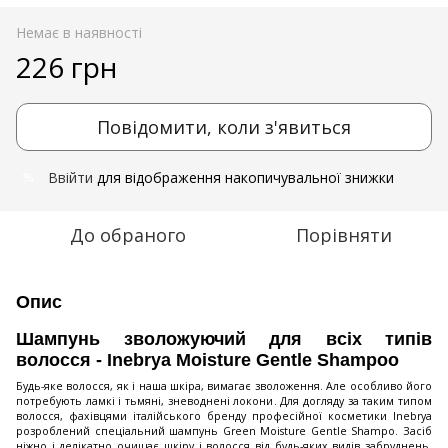
Немає в наявності
226 грн
Повідомити, коли з'явиться
Ввійти
для відображення накопичувальної знижки
%
До обраного
Порівняти
Опис
Шампунь зволожуючий для всіх типів
волосся - Inebrya Moisture Gentle Shampoo
Будь-яке волосся, як і наша шкіра, вимагає зволоження. Але особливо його
потребують ламкі і тьмяні, зневоднені локони. Для догляду за таким типом
волосся, фахівцями італійського бренду професійної косметики Inebrya
розроблений спеціальний шампунь Green Moisture Gentle Shampo. Засіб
ніжно і делікатно очищає шкіру і волосся від будь-яких видів забруднень,