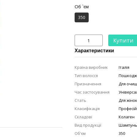
Об `єм
350
Купити
Характеристики
Країна виробник
Італія
Тип волосся
Пошкодж
Призначення
Для очищ
Час застосування
Універса
Стать
Для жіно
Класифікація
Професій
Складові
Колаген
Вид продукції
Шампун
Об'єм
350