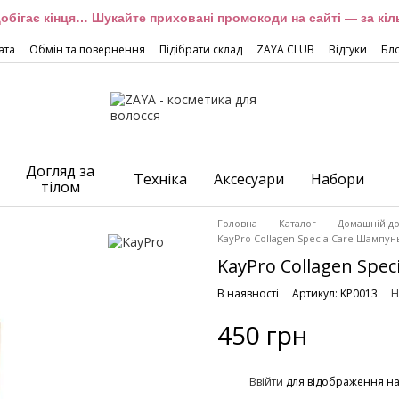
обігає кінця… Шукайте приховані промокоди на сайті — за кіль
ата
Обмін та повернення
Підібрати склад
ZAYA CLUB
Відгуки
Бл
Догляд за
Техніка
Аксесуари
Набори
тілом
Головна
Каталог
Домашній до
KayPro Collagen SpecialCare Шампун
KayPro Collagen Spe
В наявності
Артикул: KP0013
Н
450 грн
%
Ввійти
для відображення н