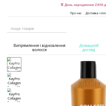
Перейти до основного контенту
🐰 День народження ZAYA д
Про нас
Доставка і опл
Випрямлення і відновлення
Домашній
волосся
догляд