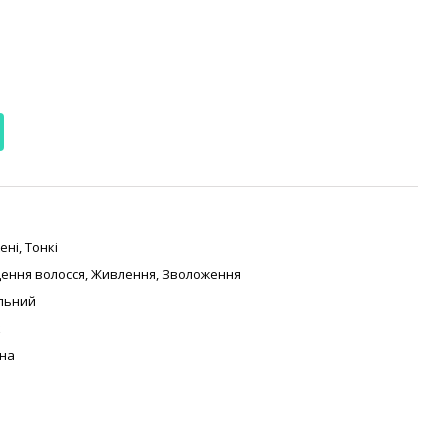
ені
,
Тонкі
ення волосся
,
Живлення
,
Зволоження
льний
к
на
ь