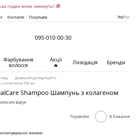
ка годин вони зникнуть! 🎁
Укр
Рус
ог
Контакти
Покупцям
095-010-00-30
Фарбування
Акції
Ліквідація
Бренди
волосся
🔥
гляд
Домашній догляд KayPro
ь з колагеном 350 мл
cialCare Shampoo Шампунь з колагеном
аписати відгук
Порівняти
В бажання
акопичувальної знижки