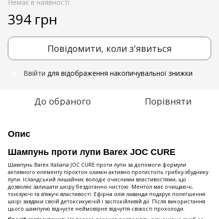
Немає в наявності
394 грн
Повідомити, коли з'явиться
Ввійти
для відображення накопичувальної знижки
%
До обраного
Порівняти
Опис
Шампунь проти лупи Barex JOC CURE
Шампунь Barex Italiana JOC CURE проти лупи за допомоги формули
активного елементу піроктон оламін активно протистоїть грибку-збуднику
лупи. Ісландський лишайник володіє очисними властивостями, що
дозволяє залишати шкіру бездоганно чистою. Ментол має очищаючі,
тонізуючі та в'яжучі властивості. Ефірна олія лаванди подарує полегшення
шкірі завдяки своій детоксикуючій і заспокійливій дії. Після використання
цього шампуню відчуєте неймовірне відчуття свіжості прохолоди.