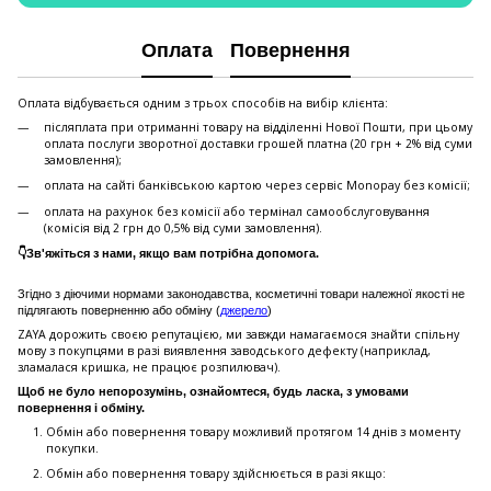
Оплата
Повернення
Оплата відбувається одним з трьох способів на вибір клієнта:
післяплата при отриманні товару на відділенні Нової Пошти, при цьому
оплата послуги зворотної доставки грошей платна (20 грн + 2% від суми
замовлення);
оплата на сайті банківською картою через сервіс Monopay без комісії;
оплата на рахунок без комісії або термінал самообслуговування
(комісія від 2 грн до 0,5% від суми замовлення).
👇Зв'яжіться з нами, якщо вам потрібна допомога.
Згідно з діючими нормами законодавства, косметичні товари належної якості не
підлягають поверненню або обміну (
джерело
)
ZAYA дорожить своєю репутацією, ми завжди намагаємося знайти спільну
мову з покупцями в разі виявлення заводського дефекту (наприклад,
зламалася кришка, не працює розпилювач).
Щоб не було непорозумінь, ознайомтеся, будь ласка, з умовами
повернення і обміну.
Обмін або повернення товару можливий протягом 14 днів з моменту
покупки.
Обмiн або повернення товару здійснюється в разі якщо: