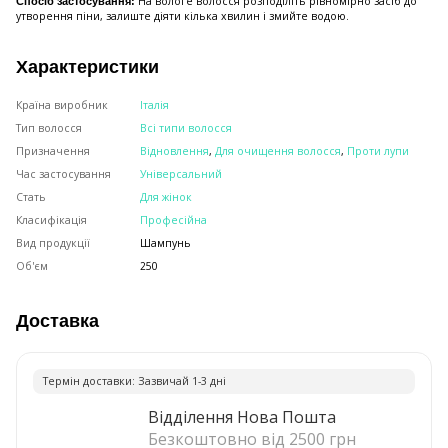
На вологе волосся розподіліть рівномірно засіб до
Спосіб застосування:
утворення піни, залиште діяти кілька хвилин і змийте водою.
Характеристики
Країна виробник
Італія
Тип волосся
Всі типи волосся
Призначення
Відновлення
,
Для очищення волосся
,
Проти лупи
Час застосування
Універсальний
Стать
Для жінок
Класифікація
Професійна
Вид продукції
Шампунь
Об'єм
250
Доставка
Термiн доставки: Зазвичай 1-3 днi
Відділення Нова Пошта
Безкоштовно від 2500 грн