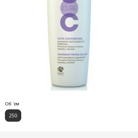
Об `єм
250