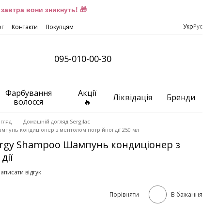
завтра вони зникнуть! 🎁
Укр
Рус
ог
Контакти
Покупцям
095-010-00-30
Фарбування
Акції
Ліквідація
Бренди
волосся
🔥
гляд
Домашній догляд Sergilac
мпунь кондиціонер з ментолом потрійної дії 250 мл
nergy Shampoo Шампунь кондиціонер з
дії
аписати відгук
Порівняти
В бажання