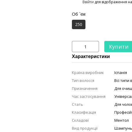
%
Ввійти
для відображення н
Об `єм
250
Купити
Характеристики
Країна виробник
Іспанія
Тип волосся
Всі типи 
Призначення
Для очищ
Час застосування
Універса
Стать
Для чолов
Класифікація
Професій
Складові
Ментол
Вид продукції
Шампун