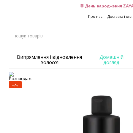
Перейти до основного контенту
🐰 День народження ZAYA
Про нас
Доставка і опл
Випрямлення і відновлення
Домашній
волосся
догляд
−7%