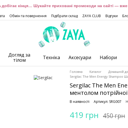
 добігає кінця… Шукайте приховані промокоди на сайті — вже 
ата
Обмін та повернення
Підібрати склад
ZAYA CLUB
Відгуки
Бл
Догляд за
Техніка
Аксесуари
Набори
тілом
Головна
Каталог
Домашній до
Sergilac The Men Energy Shampoo Ша
Sergilac The Men E
ментолом потрійної 
В наявності
Артикул: SRG007
Н
419 грн
450 грн