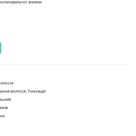
акопичувальної знижки
волосся
ення волосся
,
Тонізація
льний
іків
на
ь