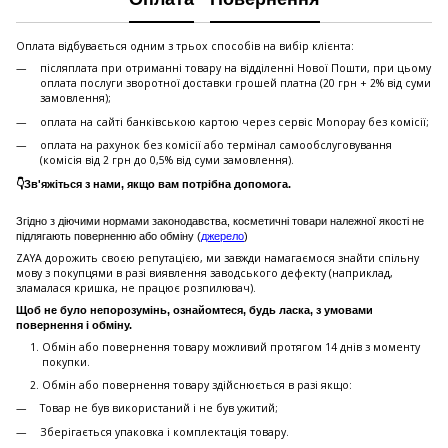
Оплата відбувається одним з трьох способів на вибір клієнта:
післяплата при отриманні товару на відділенні Нової Пошти, при цьому
оплата послуги зворотної доставки грошей платна (20 грн + 2% від суми
замовлення);
оплата на сайті банківською картою через сервіс Monopay без комісії;
оплата на рахунок без комісії або термінал самообслуговування
(комісія від 2 грн до 0,5% від суми замовлення).
👇Зв'яжіться з нами, якщо вам потрібна допомога.
Згідно з діючими нормами законодавства, косметичні товари належної якості не
підлягають поверненню або обміну (
джерело
)
ZAYA дорожить своєю репутацією, ми завжди намагаємося знайти спільну
мову з покупцями в разі виявлення заводського дефекту (наприклад,
зламалася кришка, не працює розпилювач).
Щоб не було непорозумінь, ознайомтеся, будь ласка, з умовами
повернення і обміну.
Обмін або повернення товару можливий протягом 14 днів з моменту
покупки.
Обмiн або повернення товару здійснюється в разі якщо:
Товар не був використаний і не був ужитий;
Зберiгається упаковка і комплектація товару.