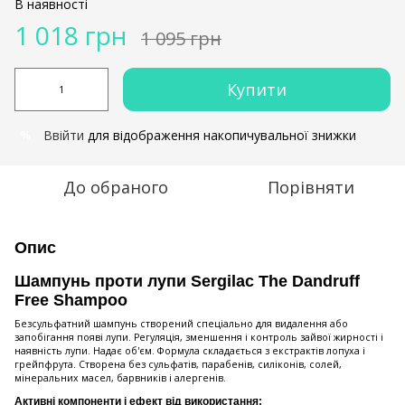
В наявності
1 018 грн
1 095 грн
Купити
Ввійти
для відображення накопичувальної знижки
%
До обраного
Порівняти
Опис
Шампунь проти лупи Sergilac The Dandruff
Free Shampoo
Безсульфатний шампунь створений спеціально для видалення або
запобігання появі лупи. Регуляція, зменшення і контроль зайвої жирності і
наявність лупи. Надає об'єм. Формула складається з екстрактів лопуха і
грейпфрута. Створена без сульфатів, парабенів, силіконів, солей,
мінеральних масел, барвників і алергенів.
Активні компоненти і ефект від використання: