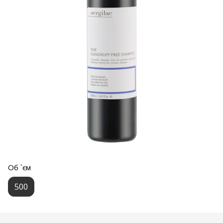
Об `єм
500