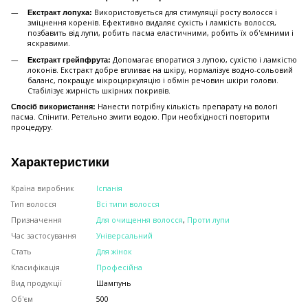
Використовується для стимуляції росту волосся і
Екстракт лопуха:
зміцнення коренів. Ефективно видаляє сухість і ламкість волосся,
позбавить від лупи, робить пасма еластичними, робить їх об'ємними і
яскравими.
Допомагає впоратися з лупою, сухістю і ламкістю
Екстракт грейпфрута:
локонів. Екстракт добре впливає на шкіру, нормалізує водно-сольовий
баланс, покращує мікроциркуляцію і обмін речовин шкіри голови.
Стабілізує жирність шкірних покривів.
Нанести потрібну кількість препарату на вологі
Спосіб використання:
пасма. Спінити. Ретельно змити водою. При необхідності повторити
процедуру.
Характеристики
Країна виробник
Іспанія
Тип волосся
Всі типи волосся
Призначення
Для очищення волосся
,
Проти лупи
Час застосування
Універсальний
Стать
Для жінок
Класифікація
Професійна
Вид продукції
Шампунь
Об'єм
500