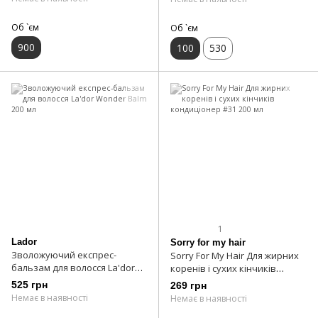
Об `єм
Об `єм
900
100
530
1
Lador
Sorry for my hair
Зволожуючий експрес-
Sorry For My Hair Для жирних
бальзам для волосся La'dor
коренів і сухих кінчиків
Wonder Balm 200 мл
кондиціонер #31 200 мл
525 грн
269 грн
Немає в наявності
Немає в наявності