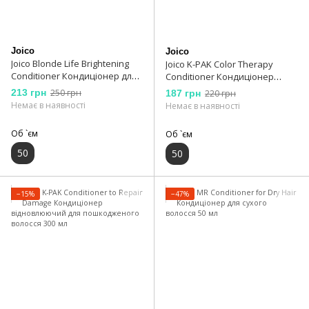
Joico
Joico
Joico Blonde Life Brightening
Joico K-PAK Color Therapy
Conditioner Кондиціонер для
Conditioner Кондиціонер
збереження яскравого
відновлюючий для
213 грн
250 грн
187 грн
220 грн
блонду 50 мл
фарбованого волосся 50 мл
Немає в наявності
Немає в наявності
Об `єм
Об `єм
50
50
−15%
−47%