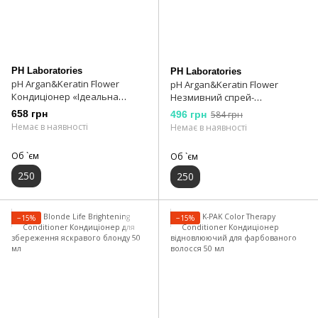
PH Laboratories
PH Laboratories
pH Argan&Keratin Flower
pH Argan&Keratin Flower
Кондиціонер «Ідеальна
Незмивний спрей-
гладкість» 250 мл
кондиціонер "Крижаний
658 грн
496 грн
584 грн
блонд" 250 мл
Немає в наявності
Немає в наявності
Об `єм
Об `єм
250
250
−15%
−15%