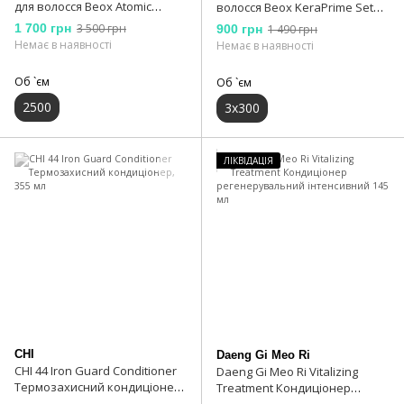
для волосся Beox Atomic
волосся Beox KeraPrime Set
Recovery Conditioner 2500 мл
Post Keratin 3x 300 мл
1 700 грн
3 500 грн
900 грн
1 490 грн
Немає в наявності
Немає в наявності
Об `єм
Об `єм
2500
3x300
ЛІКВІДАЦІЯ
CHI
Daeng Gi Meo Ri
CHI 44 Iron Guard Conditioner
Daeng Gi Meo Ri Vitalizing
Термозахисний кондиціонер,
Treatment Кондиціонер
355 мл
регенерувальний