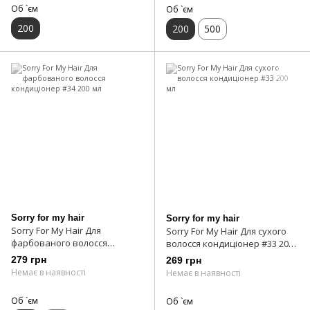
Об `єм
Об `єм
200
200
500
Sorry for my hair
Sorry for my hair
Sorry For My Hair Для
Sorry For My Hair Для сухого
фарбованого волосся
волосся кондиціонер #33 200
кондиціонер #34 200 мл
мл
279 грн
269 грн
Немає в наявності
Немає в наявності
Об `єм
Об `єм