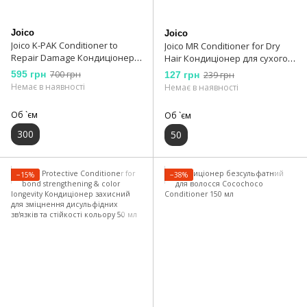
Joico
Joico
Joico K-PAK Conditioner to
Joico MR Conditioner for Dry
Repair Damage Кондиціонер
Hair Кондиціонер для сухого
відновлюючий для
волосся 50 мл
595 грн
700 грн
127 грн
239 грн
пошкодженого волосся 300
Немає в наявності
Немає в наявності
мл
Об `єм
Об `єм
300
50
−15%
−38%