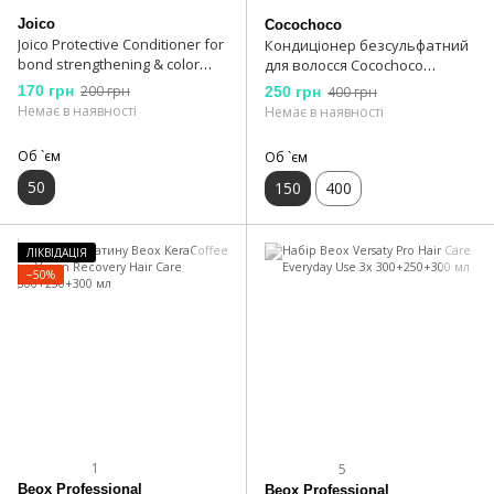
Joico
Cocochoco
Joico Protective Conditioner for
Кондиціонер безсульфатний
bond strengthening & color
для волосся Cocochoco
longevity Кондиціонер
Conditioner 150 мл
170 грн
200 грн
250 грн
400 грн
захисний для зміцнення
Немає в наявності
Немає в наявності
дисульфідних зв'язків та
стійкості кольору 50 мл
Об `єм
Об `єм
50
150
400
ЛІКВІДАЦІЯ
−50%
1
5
Beox Professional
Beox Professional