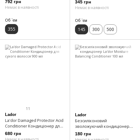
792 грн
345 грн
інтенсивний 145 мл
Немає в наявності
Немає в наявності
Об `єм
Об `єм
355
145
300
500
11
Lador
Lador
La'dor Damaged Protector Acid
Безсиліконовий
Conditioner Кондиціонер для
зволожуючий кондиціонер
сухого волосся 900 мл
La'dor Moisture Balancing
680 грн
180 грн
Conditioner 100 мл
Немає в наявності
Немає в наявності