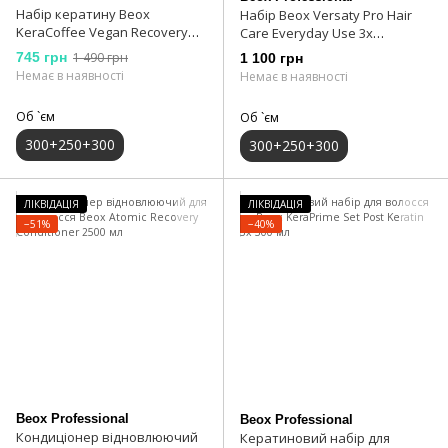
Набір кератину Beox
Набір Beox Versaty Pro Hair
KeraCoffee Vegan Recovery
Care Everyday Use 3х
Hair Care 300+250+300 мл
300+250+300 мл
745 грн
1 490 грн
1 100 грн
Немає в наявності
Немає в наявності
Об `єм
Об `єм
300+250+300
300+250+300
ЛІКВІДАЦІЯ
ЛІКВІДАЦІЯ
−51%
−40%
Beox Professional
Beox Professional
Кондиціонер відновлюючий
Кератиновий набір для