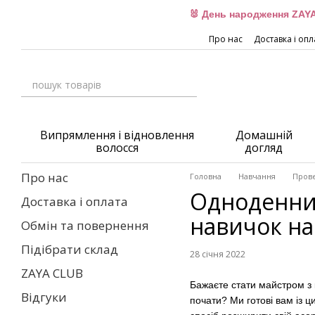
Перейти до основного контенту
🐰 День народження ZAYA
Про нас
Доставка і опл
Випрямлення і відновлення
Домашній
волосся
догляд
Про нас
Головна
Навчання
Прове
Одноденний
Доставка і оплата
навичок на
Обмін та повернення
Підібрати склад
28 січня 2022
ZAYA CLUB
Бажаєте стати майстром з
Відгуки
почати
?
Ми готові вам із 