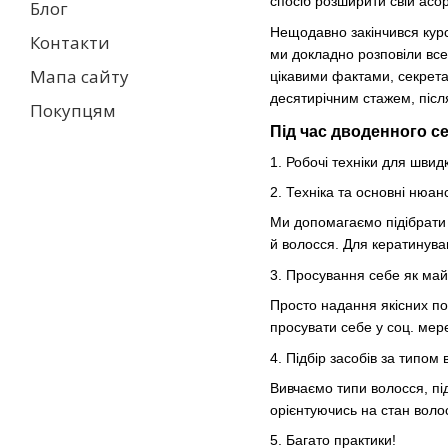
спосіб розширити свій асор
Блог
Нещодавно закінчився кур
Контакти
ми докладно розповіли вс
Мапа сайту
цікавими фактами, секрета
десятирічним стажем, післ
Покупцям
Під час дводенного се
1. Робочі техніки для швид
2. Техніка та основні нюан
Ми допомагаємо підібрати в
й волосся. Для кератинув
3. Просування себе як май
Просто надання якісних по
просувати себе у соц. мер
4. Підбір засобів за типом
Вивчаємо типи волосся, пі
орієнтуючись на стан воло
5. Багато практики
!