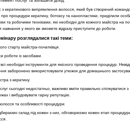
тимент послуг та збільшити дохід.
с з кератинового випрямлення волосся, який був
створений
командою
е про процедури кератину,
ботоксу та нанопластики
, приділили осо
ми та робочими техніками, які необхідні для кожного майстра на п
я навчання у якого ви зможете відразу приступити до роботи.
мінару розглядалися такі теми:
кого старту майстра-початківця.
си роботи із засобами.
сі необхідні інструменти для якісного проведення процедур. Невідп
ання заборонено використовувати утюжок для домашнього застосува
стра з кератину.
слуг сьогодні недостатньо, важливо вміти правильно спілкуватися 
ежах і вибудовувати гарну репутацію.
 волосся та особливості процедури.
дбираємо склад під кожен з них, обговорюємо кожен етап процедури
сся.