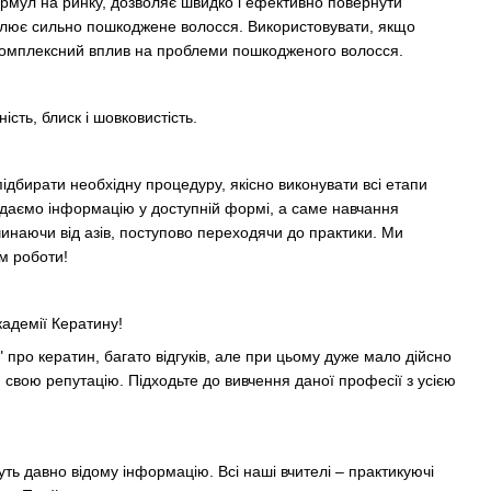
ормул на ринку, дозволяє швидко і ефективно повернути
овлює сильно пошкоджене волосся. Використовувати, якщо
омплексний вплив на проблеми пошкодженого волосся
.
сть, блиск і шовковистість.
підбирати необхідну процедуру, якісно виконувати всі етапи
подаємо інформацію у доступній формі, а саме навчання
инаючи від азів,
поступово переходячи до практики
. Ми
ом роботи
!
кадемії Кератину
!
"
про кератин, багато відгуків, але при цьому дуже мало дійсно
 свою репутацію. Підходьте до вивчення даної професії з усією
ть давно відому інформацію. Всі наші вчителі – практикуючі