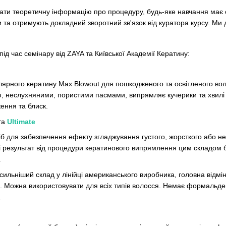
ати теоретичну інформацію про процедуру,
будь
-яке навчання має 
и та отримують докладний зворотний зв'язок від куратора курсу. М
під час семінару від
ZAYA
та Київської Академії Кератину:
ярного кератину
Max Blowout
для пошкодженого та освітленого во
тю, неслухняними,
пористими пасмами
, випрямляє кучерики та хвилі
ення та блиск.
та
Ultimate
іб для забезпечення ефекту згладжування густого,
жорсткого або н
 результат від процедури кератинового випрямлення цим складом буд
.
сильніший склад у лінійці американського виробника, головна відмінн
). Можна використовувати для всіх типів волосся. Немає формальдегі
.