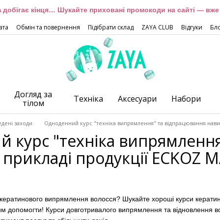
 добігає кінця… Шукайте приховані промокоди на сайті — вже 
ата
Обмін та повернення
Підібрати склад
ZAYA CLUB
Відгуки
Бл
Догляд за
Техніка
Аксесуари
Набори
тілом
дені заходи
Одноденний курс "техніка випрямлення" та відпрацювання нав
 курс "техніка випрямлення
 прикладі продукції ECKOZ
 кератинового випрямлення волосся
?
Шукайте хороші курси керати
цим допомогти
!
Курси довготривалого випрямлення та відновлення вол