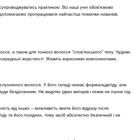
супроводжуватись практикою. Всі наші учні обов'язково
и допомагаємо пропрацювати найчастіші помилки новачків.
лосся,
а також для тонкого волосся "
слов'янського
"
типу. Чудово
 середньої жорсткості.
Живить корисними компонентами
,
еслухняного волосся
. У його складі немає формальдегіду, але
е бездоганним. Не виділяє їдких випарів і нічим не пахне під
ість від інших – можливість змити його відразу після
ду та його похідних, тому засіб абсолютно безпечний і не