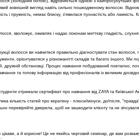
осся (
холодний ботокс
), відрізняється однією з найпросунутіших ф
асивий зовнішній вигляд навіть сильно пошкодженому волоссю. Відн
сть і пружність, немає блиску, з'явилася пухнастість або ламкість.
К
осся, зволожує, оживляє і надає локонам миттєву гладкість, слухняні
укції волосся ви навчитеся правильно діагностувати стан волосся, 
ументи, орієнтуватися у різноманітті складів та багато іншого. Ми 
й, дружній обстановці. Процес навчання побудований поетапно, поч
навчання та топову інформацію від професіоналів із великим досвід
 студенти отримали сертифікат про навчання від ZAYA та Київської А
лика кількість статей про кератину
- плюси
/мінуси, до/після, "
правда
льно перевіряйте джерела, щоб не зашкодити клієнту та не зіпсувати
 цікаве, а й корисне
!
Це не якийсь черговий семінар, де вам розкажу