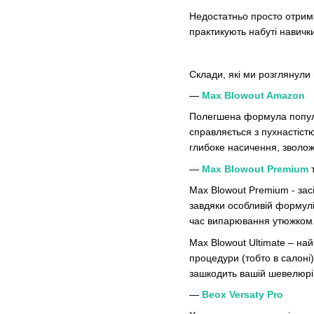
Недостатньо просто отрим
практикують набуті навичк
Склади, які ми розглянули 
—
Max Blowout Amazon
Полегшена формула попул
справляється з пухнастіс
глибоке
насичення, зволож
—
Max Blowout Premium
Max Blowout Premium -
зас
завдяки особливій формулі
час випарювання утюжком
Max Blowout Ultimate
– най
процедури (тобто в салоні
зашкодить вашій шевелюрі
—
Beox Versaty Pro