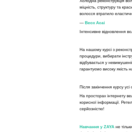
Холодна реконструкція вол
міцність, структуру та кр
волосся втратило еластичні
—
Beox Acai
Інтенсивне відновлення вол
На нашому курсі з реконстр
процедури, вибирати інстр
відбувається у невимушені
гарантуємо високу якість 
Після закінчення курсу усі
На просторах інтернету ве
корисної інформації. Рете
серйозністю
!
Навчання у ZAYA
не тільки