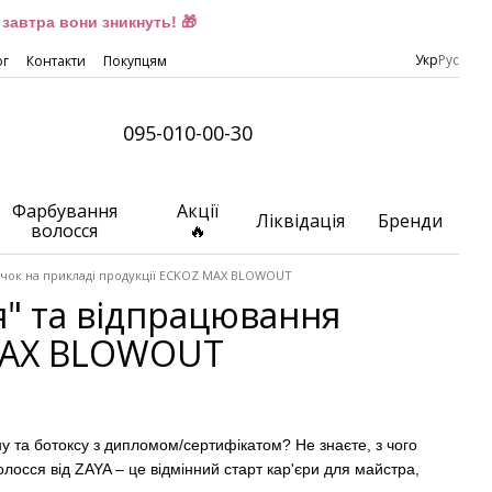
завтра вони зникнуть! 🎁
Укр
Рус
ог
Контакти
Покупцям
095-010-00-30
Фарбування
Акції
Ліквідація
Бренди
волосся
🔥
ичок на прикладі продукції ECKOZ MAX BLOWOUT
" та відпрацювання
 MAX BLOWOUT
ну та ботоксу з дипломом/сертифікатом
?
Не знаєте, з чого
осся від ZAYA – це відмінний старт кар'єри для майстра,