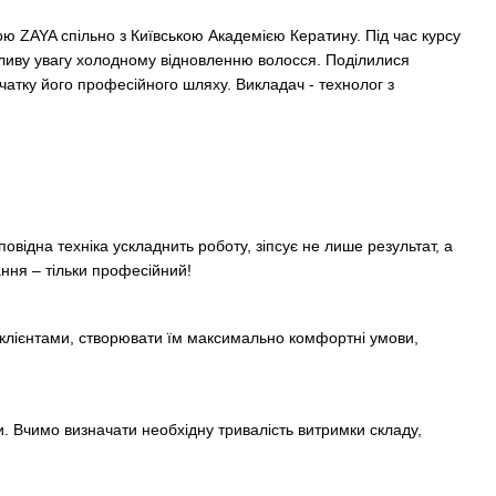
 ZAYA спільно з Київською Академією Кератину. Під час курсу
бливу увагу холодному відновленню волосся. Поділилися
очатку його професійного шляху.
Викладач -
технолог з
овідна техніка ускладнить роботу, зіпсує не лише результат, а
ння – тільки професійний
!
з клієнтами, створювати їм максимально комфортні умови,
. Вчимо визначати необхідну тривалість витримки складу,