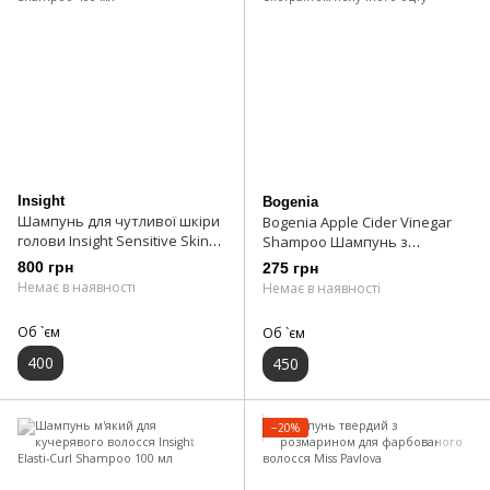
Insight
Bogenia
Шампунь для чутливої ​​шкіри
Bogenia Apple Cider Vinegar
голови Insight Sensitive Skin
Shampoo Шампунь з
Shampoo 400 мл
екстрактом яблучного оцту
800 грн
275 грн
Немає в наявності
Немає в наявності
Об `єм
Об `єм
400
450
−20%