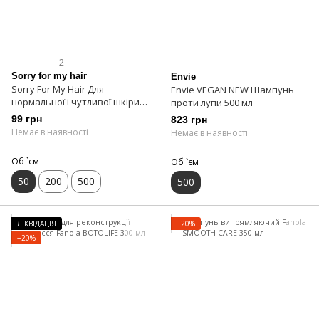
2
Sorry for my hair
Envie
Sorry For My Hair Для
Envie VEGAN NEW Шампунь
нормальної і чутливої ​​шкіри
проти лупи 500 мл
голови шампунь #22 50 мл
99 грн
823 грн
Немає в наявності
Немає в наявності
Об `єм
Об `єм
50
200
500
500
ЛІКВІДАЦІЯ
−20%
−20%