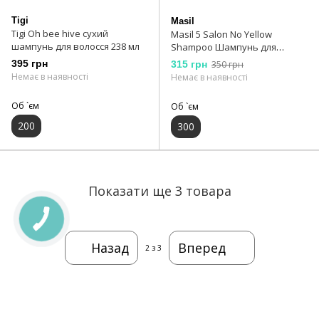
Tigi
Masil
Tigi Oh bee hive сухий
Masil 5 Salon No Yellow
шампунь для волосся 238 мл
Shampoo Шампунь для
блондинок
395 грн
315 грн
350 грн
Немає в наявності
Немає в наявності
Об `єм
Об `єм
200
300
Показати ще 3 товара
Назад
Вперед
2
з 3