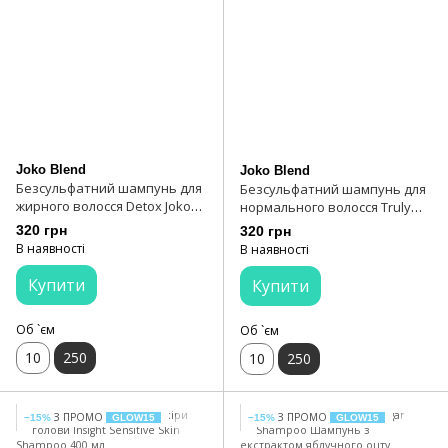
Joko Blend
Joko Blend
Безсульфатний шампунь для
Безсульфатний шампунь для
жирного волосся Detox Joko
нормального волосся Truly
Blend 250 мл
Natural Joko Blend 250 мл
320 грн
320 грн
В наявності
В наявності
Купити
Купити
Об `єм
Об `єм
10
250
10
250
З ПРОМО
З ПРОМО
−15%
GLOW15
−15%
GLOW15