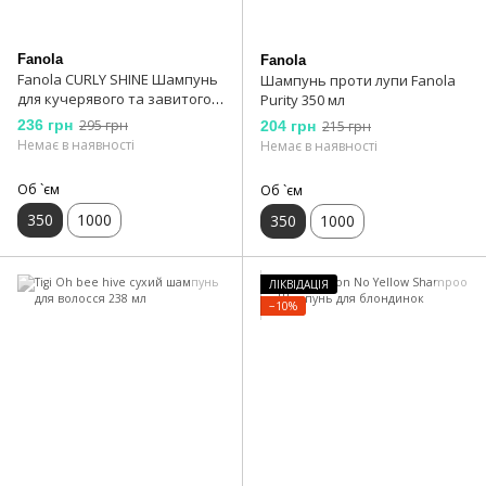
Fanola
Fanola
Fanola CURLY SHINE Шампунь
Шампунь проти лупи Fanola
для кучерявого та завитого
Purity 350 мл
волосся 350 мл
236 грн
295 грн
204 грн
215 грн
Немає в наявності
Немає в наявності
Об `єм
Об `єм
350
1000
350
1000
ЛІКВІДАЦІЯ
−10%