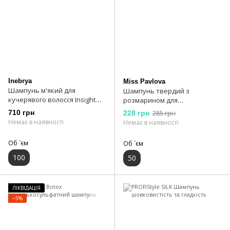
Inebrya
Miss Pavlova
Шампунь м'який для
Шампунь твердий з
кучерявого волосся Insight
розмарином для
Elasti-Curl Shampoo 100 мл
фарбованого волосся Miss
710 грн
228 грн
285 грн
Pavlova
Немає в наявності
Немає в наявності
Об `єм
Об `єм
100
50
ЛІКВІДАЦІЯ
−5%