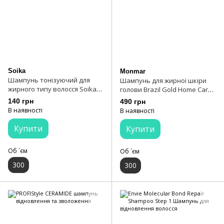
Soika
Monmar
Шампунь тонізуючий для
Шампунь для жирної шкіри
жирного типу волосся Soika
голови Brazil Gold Home Care
Shampoo 300 мл
Arganox Shampoo 300 мл
140 грн
490 грн
В наявності
В наявності
Купити
Купити
Об `єм
Об `єм
300
300