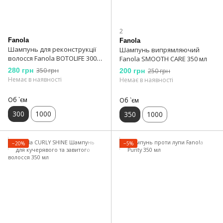
2
Fanola
Fanola
Шампунь для реконструкції
Шампунь випрямляючий
волосся Fanola BOTOLIFE 300
Fanola SMOOTH CARE 350 мл
мл
280 грн
350 грн
200 грн
250 грн
Немає в наявності
Немає в наявності
Об `єм
Об `єм
300
1000
350
1000
−20%
−5%