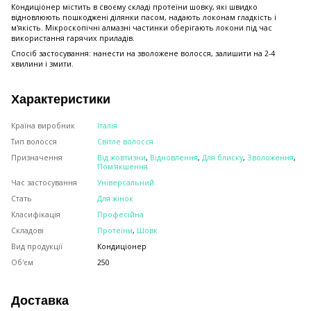
Кондиціонер містить в своєму складі протеїни шовку, які швидко
відновлюють пошкоджені ділянки пасом, надають локонам гладкість і
м'якість. Мікроскопічні алмазні частинки оберігають локони під час
використання гарячих приладів.
Спосіб застосування: нанести на зволожене волосся, залишити на 2-4
хвилини і змити.
Характеристики
Країна виробник
Італія
Тип волосся
Світле волосся
Призначення
Від жовтизни
,
Відновлення
,
Для блиску
,
Зволоження
,
Пом'якшення
Час застосування
Універсальний
Стать
Для жінок
Класифікація
Професійна
Складові
Протеїни
,
Шовк
Вид продукції
Кондиціонер
Об'єм
250
Доставка