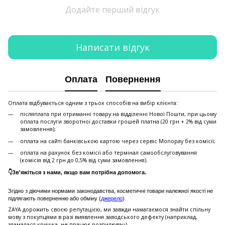
Додайте перший відгук
Написати відгук
Оплата
Повернення
Оплата відбувається одним з трьох способів на вибір клієнта:
післяплата при отриманні товару на відділенні Нової Пошти, при цьому
оплата послуги зворотної доставки грошей платна (20 грн + 2% від суми
замовлення);
оплата на сайті банківською картою через сервіс Monopay без комісії;
оплата на рахунок без комісії або термінал самообслуговування
(комісія від 2 грн до 0,5% від суми замовлення).
👇Зв'яжіться з нами, якщо вам потрібна допомога.
Згідно з діючими нормами законодавства, косметичні товари належної якості не
підлягають поверненню або обміну (
джерело
)
ZAYA дорожить своєю репутацією, ми завжди намагаємося знайти спільну
мову з покупцями в разі виявлення заводського дефекту (наприклад,
зламалася кришка, не працює розпилювач).