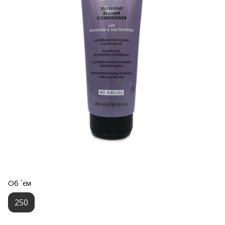
Об `єм
250