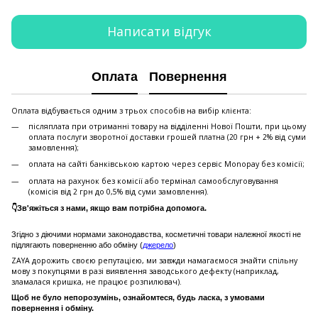
Написати відгук
Оплата
Повернення
Оплата відбувається одним з трьох способів на вибір клієнта:
післяплата при отриманні товару на відділенні Нової Пошти, при цьому
оплата послуги зворотної доставки грошей платна (20 грн + 2% від суми
замовлення);
оплата на сайті банківською картою через сервіс Monopay без комісії;
оплата на рахунок без комісії або термінал самообслуговування
(комісія від 2 грн до 0,5% від суми замовлення).
👇Зв'яжіться з нами, якщо вам потрібна допомога.
Згідно з діючими нормами законодавства, косметичні товари належної якості не
підлягають поверненню або обміну (
джерело
)
ZAYA дорожить своєю репутацією, ми завжди намагаємося знайти спільну
мову з покупцями в разі виявлення заводського дефекту (наприклад,
зламалася кришка, не працює розпилювач).
Щоб не було непорозумінь, ознайомтеся, будь ласка, з умовами
повернення і обміну.