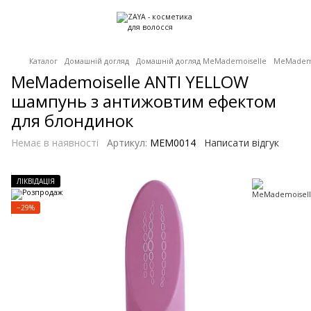
Каталог
Домашній догляд
Домашній догляд MeMademoiselle
MeMademo
MeMademoiselle ANTI YELLOW
шампунь з антижовтим ефектом
для блондинок
Немає в наявності
Артикул:
MEM0014
Написати відгук
ЛІКВІДАЦІЯ
−29%