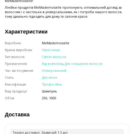
MeMademoiselle!
Лінійки продуктів MeMademoiselle пропонують оптимальний догляд за
волоссям і є настільки ж універсальними, як і потреби нашого волосся,
тому ідеально підходять для дому та салонів краси.
Характеристики
Виробник
MeMademoiselle
Країна виробник
Німеччина
Тип волосся
Світле волосся
Призначення
Від жовтизни
,
Для очищення волосся
Час застосування
Універсальний
Стать
Для жінок
Класифікація
Професійна
Вид продукції
Шампунь
Об'єм
250, 1000
Доставка
Термiн доставки: Зазвичай 1-3 днi