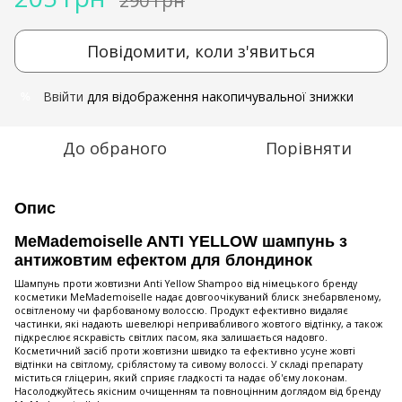
290 грн
Повідомити, коли з'явиться
Ввійти
для відображення накопичувальної знижки
%
До обраного
Порівняти
Опис
MeMademoiselle ANTI YELLOW шампунь з
антижовтим ефектом для блондинок
Шампунь проти жовтизни Anti Yellow Shampoo від німецького бренду
косметики MeMademoiselle надає довгоочікуваний блиск знебарвленому,
освітленому чи фарбованому волоссю. Продукт ефективно видаляє
частинки, які надають шевелюрі непривабливого жовтого відтінку, а також
підкреслює яскравість світлих пасом, яка залишається надовго.
Косметичний засіб проти жовтизни швидко та ефективно усуне жовті
відтінки на світлому, сріблястому та сивому волоссі. У складі препарату
міститься гліцерин, який сприяє гладкості та надає об'єму локонам.
Насолоджуйтесь якісним очищенням та повноцінним доглядом від бренду