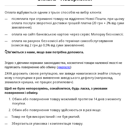
Оплата відбувається одним з трьох способів на вибір клієнта:
післяплата при отриманні товару на відділенні Нової Пошти, при цьому
оплата послуги зворотної доставки грошей платна (20 грн + 2% від суми
замовлення);
оплата на сайті банківською картою через сервіс Monopay без комісії;
оплата на рахунок без комісії або термінал самообслуговування
(комісія від 2 грн до 0,5% від суми замовлення).
👇Зв'яжіться з нами, якщо вам потрібна допомога.
Згідно з діючими нормами законодавства, косметичні товари належної якості не
підлягають поверненню або обміну (
джерело
)
ZAYA дорожить своєю репутацією, ми завжди намагаємося знайти спільну
мову з покупцями в разі виявлення заводського дефекту (наприклад,
зламалася кришка, не працює розпилювач).
Щоб не було непорозумінь, ознайомтеся, будь ласка, з умовами
повернення і обміну.
Обмін або повернення товару можливий протягом 14 днів з моменту
покупки.
Обмiн або повернення товару здійснюється в разі якщо:
Товар не був використаний і не був ужитий;
Зберiгається упаковка і комплектація товару.