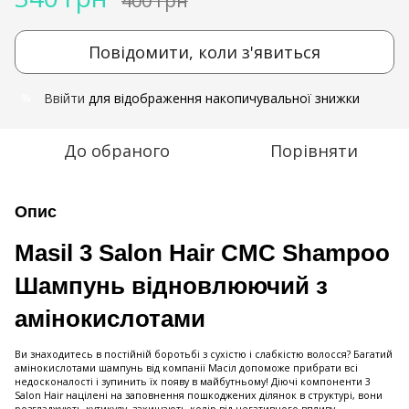
400 грн
Повідомити, коли з'явиться
Ввійти
для відображення накопичувальної знижки
%
До обраного
Порівняти
Опис
Masil 3 Salon Hair CMC Shampoo
Шампунь відновлюючий з
амінокислотами
Ви знаходитесь в постійній боротьбі з сухістю і слабкістю волосся? Багатий
амінокислотами шампунь від компанії Масіл допоможе прибрати всі
недосконалості і зупинить їх появу в майбутньому! Діючі компоненти 3
Salon Hair націлені на заповнення пошкоджених ділянок в структурі, вони