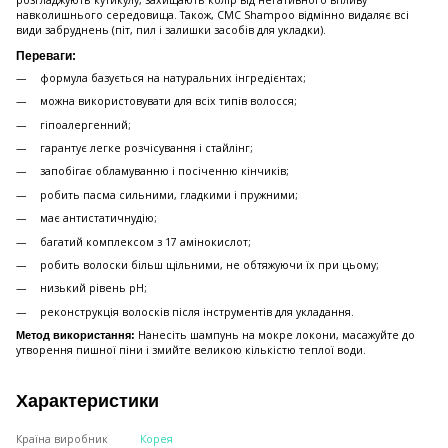
розгладжують кутикулу, захищають колір від негативного впливу
навколишнього середовища. Також, CMC Shampoo відмінно видаляє всі
види забруднень (піт, пил і залишки засобів для укладки).
Переваги: ​​
формула базується на натуральних інгредієнтах;
можна використовувати для всіх типів волосся;
гіпоалергенний;
гарантує легке розчісування і стайлінг;
запобігає обламуванню і посіченню кінчиків;
робить пасма сильними, гладкими і пружними;
має антистатичнудію;
багатий комплексом з 17 амінокислот;
робить волоски більш щільними, не обтяжуючи їх при цьому;
низький рівень pH;
реконструкція волосків після інструментів для укладання.
Нанесіть шампунь на мокре локони, масажуйте до
Метод використання:
утворення пишної піни і змийте великою кількістю теплої води.
Характеристики
Країна виробник
Корея