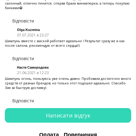
салонный, отлично пенится. сперва брала миниатюрки, а теперь покупаю
банками😁
Відповісти
Olga Kuzmina
07.07.2021 в 23:27
Шампунь вместе с маской работает идеально ! Результат сразу же и как
после салона, рекомендую от всего сердца!)
Відповісти
Настя Самородова
21.06.2021 в 12:23
Шампунь огонь, пользуюсь уже очень давно. Пробовала достаточно много
средств от разных брендов, но только этот подошел идеально. Спасибо
Зая за быструю доставку)
Відповісти
Написати відгук
Оплата
Повернення