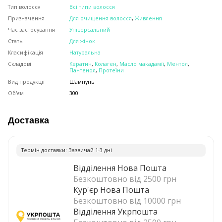
Тип волосся
Всі типи волосся
Призначення
Для очищення волосся
,
Живлення
Час застосування
Універсальний
Стать
Для жінок
Класифікація
Натуральна
Складові
Кератин
,
Колаген
,
Масло макадамії
,
Ментол
,
Пантенол
,
Протеїни
Вид продукції
Шампунь
Об'єм
300
Доставка
Термiн доставки: Зазвичай 1-3 днi
Відділення Нова Пошта
Безкоштовно від 2500 грн
Кур'єр Нова Пошта
Безкоштовно від 10000 грн
Відділення Укрпошта