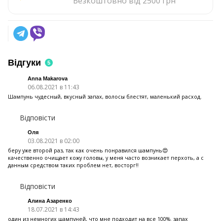
Безкоштовно від 2500 грн
Відгуки
5
Anna Makarova
06.08.2021 в 11:43
Шампунь чудесный, вкусный запах, волосы блестят, маленький расход.
Відповісти
Оля
03.08.2021 в 02:00
беру уже второй раз, так как очень понравился шампунь😍
качественно очищает кожу головы, у меня часто возникает перхоть, а с
данным средством таких проблем нет, восторг!!
Відповісти
Алина Азаренко
18.07.2021 в 14:43
один из немногих шампуней, что мне подходит на все 100%. запах