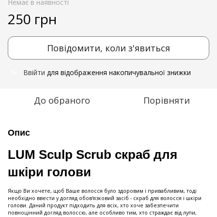
Немає в наявності
250 грн
Повідомити, коли з'явиться
Ввійти
для відображення накопичувальної знижки
%
До обраного
Порівняти
Опис
LUM Sculp Scrub скраб для
шкіри голови
Якщо Ви хочете, щоб Ваше волосся було здоровим і привабливим, тоді
необхідно ввести у догляд обов'язковий засіб - скраб для волосся і шкіри
голови. Даний продукт підходить для всіх, хто хоче забезпечити
повноцінний догляд волоссю, але особливо тим, хто страждає від лупи,