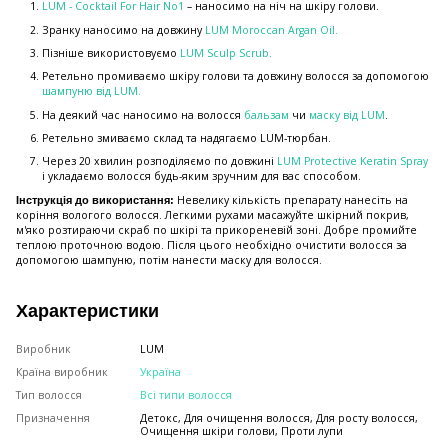
LUM - Cocktail For Hair No1
– наносимо на ніч на шкіру голови.
Зранку наносимо на довжину
LUM Moroccan Argan Oil
.
Пізніше використовуємо
LUM Sculp Scrub
.
Ретельно промиваємо шкіру голови та довжину волосся за допомогою
шампуню від LUM
.
На деякий час наносимо на волосся
бальзам
чи
маску від LUM
.
Ретельно змиваємо склад та надягаємо LUM-тюрбан.
Через 20 хвилин розподіляємо по довжині
LUM Protective Keratin Spray
і укладаємо волосся будь-яким зручним для вас способом.
Невелику кількість препарату нанесіть на
Інструкція до використання:
коріння вологого волосся. Легкими рухами масажуйте шкірний покрив,
м'яко розтираючи скраб по шкірі та прикореневій зоні. Добре промийте
теплою проточною водою. Після цього необхідно очистити волосся за
допомогою шампуню, потім нанести маску для волосся.
Характеристики
Виробник
LUM
Країна виробник
Україна
Тип волосся
Всі типи волосся
Призначення
Детокс, Для очищення волосся, Для росту волосся,
Очищення шкіри голови, Проти лупи