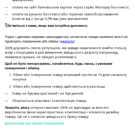
замовлення);
оплата на сайті банківською картою через сервіс Monopay без комісії;
оплата на рахунок без комісії або термінал самообслуговування
(комісія від 2 грн до 0,5% від суми замовлення).
👇Зв'яжіться з нами, якщо вам потрібна допомога.
Згідно з діючими нормами законодавства, косметичні товари належної якості не
підлягають поверненню або обміну (
джерело
)
ZAYA дорожить своєю репутацією, ми завжди намагаємося знайти спільну
мову з покупцями в разі виявлення заводського дефекту (наприклад,
зламалася кришка, не працює розпилювач).
Щоб не було непорозумінь, ознайомтеся, будь ласка, з умовами
повернення і обміну.
Обмін або повернення товару можливий протягом 14 днів з моменту
покупки.
Обмiн або повернення товару здійснюється в разі якщо:
Товар не був використаний і не був ужитий;
Зберiгається упаковка і комплектація товару.
інтернет-магазин ZAYA не відповідає за внесені
Зверніть увагу
виробником зміни характеристики, комплектації і елементи дизайну
товару. Це не є ознакою заводського браку товару.
Детальніше про умови повернення