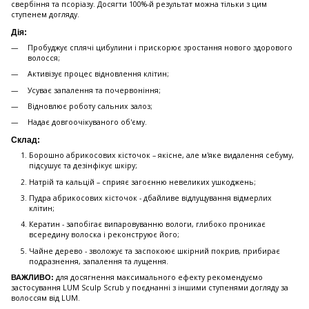
свербіння та псоріазу. Досягти 100%-й результат можна тільки з цим
ступенем догляду.
Дія:
Пробуджує сплячі цибулини і прискорює зростання нового здорового
волосся;
Активізує процес відновлення клітин;
Усуває запалення та почервоніння;
Відновлює роботу сальних залоз;
Надає довгоочікуваного об'єму.
Склад:
Борошно абрикосових кісточок – якісне, але м'яке видалення себуму,
підсушує та дезінфікує шкіру;
Натрій та кальцій – сприяє загоєнню невеликих ушкоджень;
Пудра абрикосових кісточок - дбайливе відлущування відмерлих
клітин;
Кератин - запобігає випаровуванню вологи, глибоко проникає
всередину волоска і реконструює його;
Чайне дерево - зволожує та заспокоює шкірний покрив, прибирає
подразнення, запалення та лущення.
для досягнення максимального ефекту рекомендуємо
ВАЖЛИВО:
застосування LUM Sculp Scrub у поєднанні з іншими ступенями догляду за
волоссям від LUM.