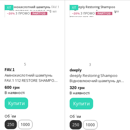
ХІТ
ХІТ
З ПРОМО
З ПРОМО
−20%
PARTY20
−20%
PARTY20
5
3
FAV.1
deeply
Амінокислотний шампунь
deeply Restoring Shampoo
FAV.1 112 RESTORE SHAMPOO
Відновлюючий шампунь для
250 мл
волосся 250 мл
600 грн
320 грн
В наявності
В наявності
Купити
Купити
Об `єм
Об `єм
250
1000
250
1000