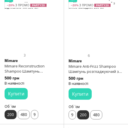
З ПРОМО
З ПРОМО
−20%
PARTY20
−20%
PARTY20
3
6
Mimare
Mimare
Mimare Reconstruction
Mimare Anti-Frizz Shampoo
Shampoo Шампунь
Шампунь розгладжуючий з
відновлюючий 200 мл
олією макадамії 200 мл
500 грн
500 грн
В наявності
В наявності
Купити
Купити
Об `єм
Об `єм
200
480
9
9
200
480