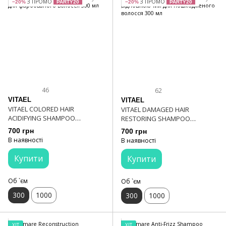
З ПРОМО
З ПРОМО
−20%
PARTY20
−20%
PARTY20
46
62
VITAEL
VITAEL
VITAEL COLORED HAIR
VITAEL DAMAGED HAIR
ACIDIFYING SHAMPOO
RESTORING SHAMPOO
Шампунь для фарбованого
Шампунь відновлюючий для
700 грн
700 грн
волосся 300 мл
пошкодженого волосся 300 мл
В наявності
В наявності
Купити
Купити
Об `єм
Об `єм
300
1000
300
1000
ХІТ
ХІТ