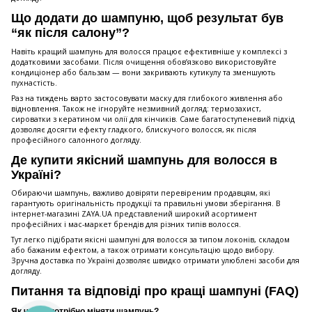
Що додати до шампуню, щоб результат був
“як після салону”?
Навіть кращий шампунь для волосся працює ефективніше у комплексі з
додатковими засобами. Після очищення обов’язково використовуйте
кондиціонер або бальзам — вони закривають кутикулу та зменшують
пухнастість.
Раз на тиждень варто застосовувати маску для глибокого живлення або
відновлення. Також не ігноруйте незмивний догляд: термозахист,
сироватки з кератином чи олії для кінчиків. Саме багатоступеневий підхід
дозволяє досягти ефекту гладкого, блискучого волосся, як після
професійного салонного догляду.
Де купити якісний шампунь для волосся в
Україні?
Обираючи шампунь, важливо довіряти перевіреним продавцям, які
гарантують оригінальність продукції та правильні умови зберігання. В
інтернет-магазині ZAYA.UA представлений широкий асортимент
професійних і мас-маркет брендів для різних типів волосся.
Тут легко підібрати якісні шампуні для волосся за типом локонів, складом
або бажаним ефектом, а також отримати консультацію щодо вибору.
Зручна доставка по Україні дозволяє швидко отримати улюблені засоби для
догляду.
Питання та відповіді про кращі шампуні (FAQ)
Як часто потрібно міняти шампунь?