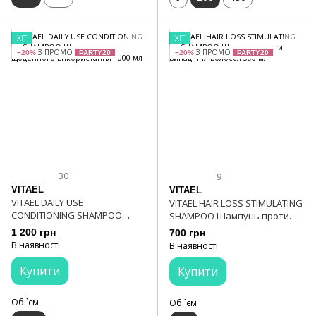
ХІТ
ХІТ
З ПРОМО
З ПРОМО
−20%
PARTY20
−20%
PARTY20
30
9
VITAEL
VITAEL
VITAEL DAILY USE
VITAEL HAIR LOSS STIMULATING
CONDITIONING SHAMPOO
SHAMPOO Шампунь проти
Шампунь для щоденного
випадіння волосся 300 мл
1 200 грн
700 грн
використання 1000 мл
В наявності
В наявності
Купити
Купити
Об `єм
Об `єм