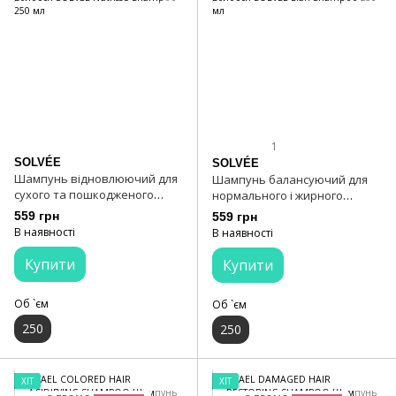
1
SOLVÉE
SOLVÉE
Шампунь відновлюючий для
Шампунь балансуючий для
сухого та пошкодженого
нормального і жирного
волосся SOLVÉE Nutrisse
волосся SOLVÉE Elan Shampoo
559 грн
559 грн
Shampoo 250 мл
250 мл
В наявності
В наявності
Купити
Купити
Об `єм
Об `єм
250
250
ХІТ
ХІТ