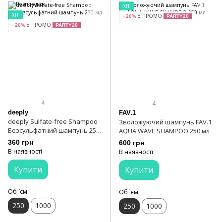
ХІТ
ХІТ
З ПРОМО
−20%
PARTY20
З ПРОМО
−20%
PARTY20
4
4
deeply
FAV.1
deeply Sulfate-free Shampoo
Зволожуючий шампунь FAV.1
Безсульфатний шампунь 250
AQUA WAVE SHAMPOO 250 мл
мл
360 грн
600 грн
В наявності
В наявності
Купити
Купити
Об `єм
Об `єм
250
1000
250
1000