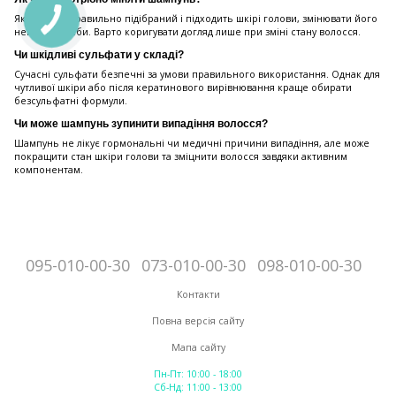
Якщо засіб правильно підібраний і підходить шкірі голови, змінювати його
немає потреби. Варто коригувати догляд лише при зміні стану волосся.
Чи шкідливі сульфати у складі?
Сучасні сульфати безпечні за умови правильного використання. Однак для
чутливої шкіри або після кератинового вирівнювання краще обирати
безсульфатні формули.
Чи може шампунь зупинити випадіння волосся?
Шампунь не лікує гормональні чи медичні причини випадіння, але може
покращити стан шкіри голови та зміцнити волосся завдяки активним
компонентам.
095-010-00-30
073-010-00-30
098-010-00-30
Контакти
Повна версія сайту
Мапа сайту
Пн-Пт: 10:00 - 18:00
Сб-Нд: 11:00 - 13:00