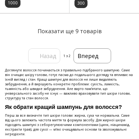
1000
300
Показати ще 9 товарів
Назад
Вперед
1
з 2
Доглянуте волосся починається з правильно підібраного шампуню. Саме
він очищає шкіру голови, готує пасма до подальшого догляду та впливає на
їхній вигляд і стан. Кращі шампуні для волосся не лише видаляють
забруднення, а й вирішують конкретні проблеми: сухість, ламкість,
тьмяність або швидке забруднення. Але варто пам’ятати, що
універсального засобу не існує — важливо враховувати тип шкіри голови,
структуру та стан волосся.
Як обрати кращий шампунь для волосся?
Перш за все визначте тип шкіри голови: жирна, суха чи нормальна. Саме
від цього залежить частота миття та формула засобу. Для жирної шкіри
підходять шампуні з себорегулюючими компонентами (цинк, ніацинамід,
екстракти трав), для сухої — м’які очищувальні основи та зволожувальні
інгредієнти.