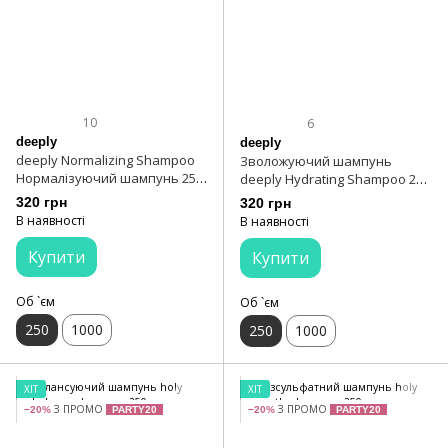
10
6
deeply
deeply
deeply Normalizing Shampoo
Зволожуючий шампунь
Нормалізуючий шампунь 250
deeply Hydrating Shampoo 250
мл
мл
320 грн
320 грн
В наявності
В наявності
Купити
Купити
Об `єм
Об `єм
250
1000
250
1000
ХІТ
ХІТ
З ПРОМО
З ПРОМО
−20%
PARTY20
−20%
PARTY20