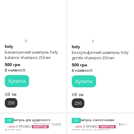
6
6
holy
holy
Балансуючий шампунь holy
Безсульфатний шампунь holy
balance shampoo 250 мл
gentle shampoo 250 мл
500 грн
500 грн
В наявності
В наявності
Купити
Купити
Об `єм
Об `єм
250
250
ХІТ
ХІТ
З ПРОМО
З ПРОМО
−20%
PARTY20
−20%
PARTY20