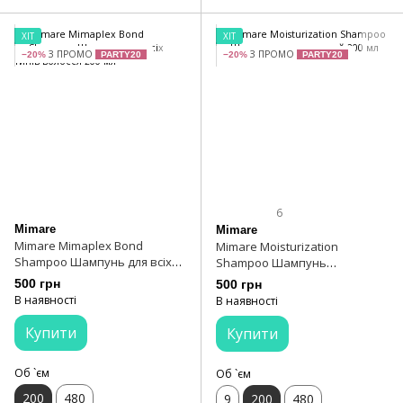
ХІТ
ХІТ
З ПРОМО
З ПРОМО
−20%
PARTY20
−20%
PARTY20
6
Mimare
Mimare
Mimare Mimaplex Bond
Mimare Moisturization
Shampoo Шампунь для всіх
Shampoo Шампунь
типів волосся 200 мл
зволожуючий 200 мл
500 грн
500 грн
В наявності
В наявності
Купити
Купити
Об `єм
Об `єм
200
480
9
200
480