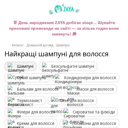
🐰 День народження ZAYA добігає кінця… Шукайте
приховані промокоди на сайті — за кілька годин вони
зникнуть! 🎁
Каталог
Домашній догляд
Шампуні
Найкращі шампуні для волосся
Шампуні
Безсульфатні шампуні
Сухий шампунь
Кондиціонери для волосся
Бальзам для волосся
Маски для волосся
Термозахист
Олія для волосся
Філери для волосся
Сироватки та флюїди
Креми для волосся
Лосьйони для волосся