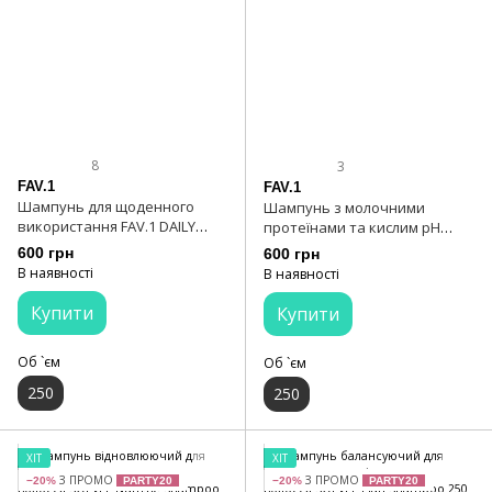
8
3
FAV.1
FAV.1
Шампунь для щоденного
Шампунь з молочними
використання FAV.1 DAILY
протеїнами та кислим pH
SHINE SHAMPOO
FAV.1 MILKY BOOST SHAMPOO
600 грн
600 грн
В наявності
В наявності
Купити
Купити
Об `єм
Об `єм
250
250
ХІТ
ХІТ
З ПРОМО
З ПРОМО
−20%
PARTY20
−20%
PARTY20