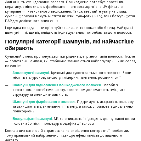
Далі оцініть стан довжини волосся. Пошкоджене потребує протеїнів,
кератину, амінокислот; фарбоване — антиоксидантів та UV-фільтрів;
кучеряве — інтенсивного зволоження. Також звертайте увагу на склад:
сучасні формули можуть містити як м’які сульфати (SLES), так і безсульфатні
ПАР для делікатного очищення.
І ще одна порада — не орієнтуйтесь лише на аромат або бренд. Найкращі
шампуні — ті, що відповідають індивідуальним потребам вашого волосся.
Популярні категорії шампунів, які найчастіше
обирають
Сучасний ринок пропонує десятки рішень для різних типів волосся. Нижче
— популярні шампуні, які стабільно залишаються найпопулярнішими серед
покупців:
. Ідеальні для сухого та тьмяного волосся. Вони
Зволожуючі шампуні
містять гіалуронову кислоту, гліцерин, пантенол, рослинні олії.
. Засоби з
Шампуні для відновлення пошкодженого волосся
кератином, протеїнами шовку, колагеном допомагають зміцнити
структуру та зменшити ламкість.
. Підтримують яскравість кольору
Шампуні для фарбованого волосся
та захищають від вимивання пігменту, а також сприяють відновленню
пошкоджень.
. М’яко очищають і підходять для чутливої шкіри
Безсульфатні шампуні
голови або після процедур модифікації волосся.
Кожна з цих категорій спрямована на вирішення конкретної проблеми,
тому правильний вибір значно підвищує ефективність домашнього
догляду.