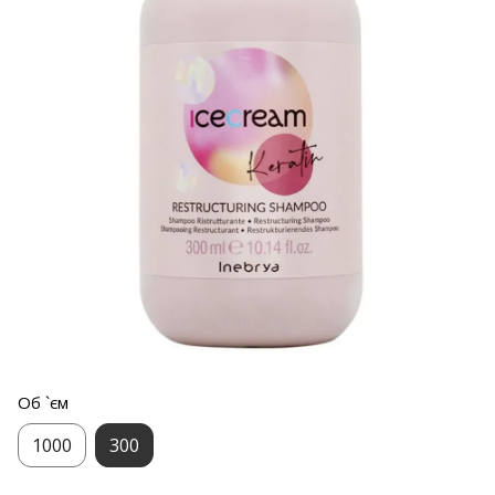
Об `єм
1000
300