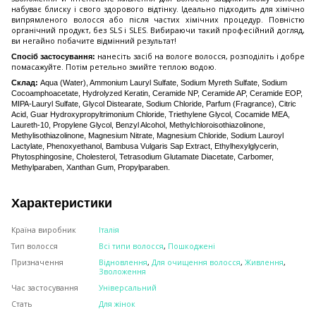
набуває блиску і свого здорового відтінку. Ідеально підходить для хімічно
випрямленого волосся або після частих хімічних процедур. Повністю
органічний продукт, без SLS і SLES. Вибираючи такий професійний догляд,
ви негайно побачите відмінний результат!
нанесіть засіб на вологе волосся, розподіліть і добре
Спосіб застосування:
помасажуйте. Потім ретельно змийте теплою водою.
Склад:
Aqua (Water), Ammonium Lauryl Sulfate, Sodium Myreth Sulfate, Sodium
Cocoamphoacetate, Hydrolyzed Keratin, Ceramide NP, Ceramide AP, Ceramide EOP,
MIPA-Lauryl Sulfate, Glycol Distearate, Sodium Chloride, Parfum (Fragrance), Citric
Acid, Guar Hydroxypropyltrimonium Chloride, Triethylene Glycol, Cocamide MEA,
Laureth-10, Propylene Glycol, Benzyl Alcohol, Methylchloroisothiazolinone,
Methylisothiazolinone, Magnesium Nitrate, Magnesium Chloride, Sodium Lauroyl
Lactylate, Phenoxyethanol, Bambusa Vulgaris Sap Extract, Ethylhexylglycerin,
Phytosphingosine, Cholesterol, Tetrasodium Glutamate Diacetate, Carbomer,
Methylparaben, Xanthan Gum, Propylparaben.
Характеристики
Країна виробник
Італія
Тип волосся
Всі типи волосся
,
Пошкоджені
Призначення
Відновлення
,
Для очищення волосся
,
Живлення
,
Зволоження
Час застосування
Універсальний
Стать
Для жінок