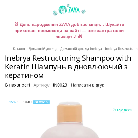
🐰 День народження ZAYA добігає кінця… Шукайте
приховані промокоди на сайті — вже завтра вони
зникнуть! 🎁
Каталог
Домашній догляд
Домашній догляд Inebrya
Inebrya Restructur
Inebrya Restructuring Shampoo with
Keratin Шампунь відновлюючий з
кератином
В наявності
Артикул:
IN0023
Написати відгук
З ПРОМО
−15%
GLOW15