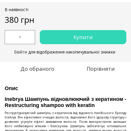
В наявності
380 грн
Купити
Ввійти
для відображення накопичувальної знижки
%
До обраного
Порівняти
Опис
Inebrya Шампунь відновлюючий з кератином -
Restructuring shampoo with keratin
Реструктуризуючий шампунь з кератином від відомого італійського бренду
Inebrya. Він ефективно очищає волосся, відновлює його здорову структуру і
дозволяє усунути ефект завивання волосся. Після використання залишає
його неймовірно м'яким і блискучим. Шампунь забезпечує оптимальне
зволоження й інтенсивне живлення для волосся, завдяки якому волосся