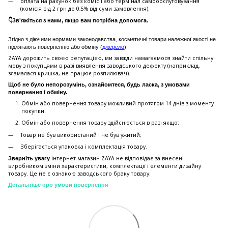
оплата на рахунок без комісії або термінал самообслуговування
(комісія від 2 грн до 0,5% від суми замовлення).
👇Зв'яжіться з нами, якщо вам потрібна допомога.
Згідно з діючими нормами законодавства, косметичні товари належної якості не
підлягають поверненню або обміну (
джерело
)
ZAYA дорожить своєю репутацією, ми завжди намагаємося знайти спільну
мову з покупцями в разі виявлення заводського дефекту (наприклад,
зламалася кришка, не працює розпилювач).
Щоб не було непорозумінь, ознайомтеся, будь ласка, з умовами
повернення і обміну.
Обмін або повернення товару можливий протягом 14 днів з моменту
покупки.
Обмiн або повернення товару здійснюється в разі якщо:
Товар не був використаний і не був ужитий;
Зберiгається упаковка і комплектація товару.
інтернет-магазин ZAYA не відповідає за внесені
Зверніть увагу
виробником зміни характеристики, комплектації і елементи дизайну
товару. Це не є ознакою заводського браку товару.
Детальніше про умови повернення