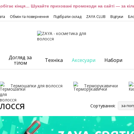
обігає кінця… Шукайте приховані промокоди на сайті — за кіль
ата
Обмін та повернення
Підібрати склад
ZAYA CLUB
Відгуки
Бл
Догляд за
Техніка
Аксесуари
Набори
тілом
Термошапки для волосся
Терморукавички
олосся
Сортування:
за поп