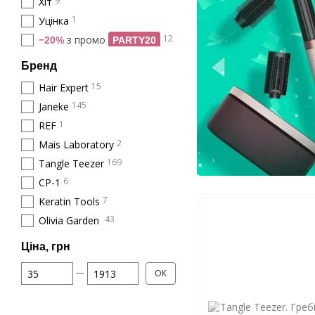
9
Хіт
1
Уцінка
12
з промо
−20%
PARTY20
Бренд
15
Hair Expert
145
Janeke
1
REF
2
Mais Laboratory
169
Tangle Teezer
6
CP-1
7
Keratin Tools
43
Olivia Garden
Ціна, грн
Від Ціна, грн
До Ціна, грн
ОК