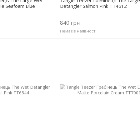
нець The Large Wet
Tangle Teezer Гребінець The Larg
ile Seafoam Blue
Detangler Salmon Pink TT4512
840 грн
Немає в наявності