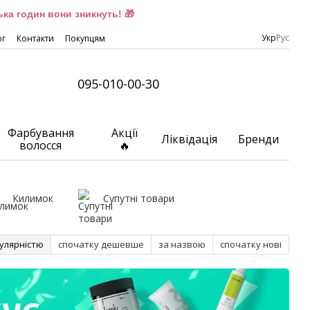
ка годин вони зникнуть! 🎁
Укр
Рус
ог
Контакти
Покупцям
095-010-00-30
Фарбування
Акції
Ліквідація
Бренди
волосся
🔥
Килимок
Супутні товари
улярністю
спочатку дешевше
за назвою
спочатку нові