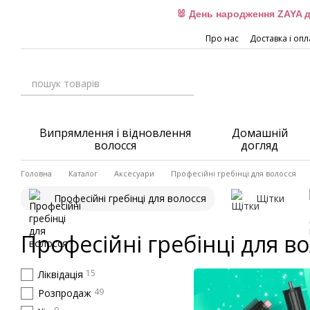
Перейти до основного контенту
🐰 День народження ZAYA д
Про нас
Доставка і опл
Випрямлення і відновлення
Домашній
волосся
догляд
Головна
Каталог
Аксесуари
Професійні гребінці для волосся
Професійні гребінці для волосся
Щітки
Професійні гребінці для в
15
Ліквідація
49
Розпродаж