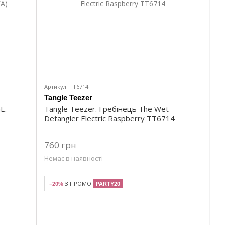
Артикул: TT6714
Tangle Teezer
E.
Tangle Teezer. Гребінець The Wet
Detangler Electric Raspberry TT6714
760 грн
Немає в наявності
З ПРОМО
−20%
PARTY20