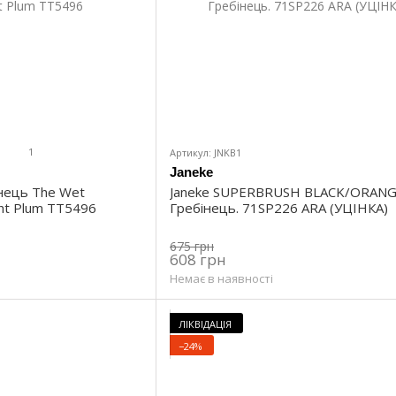
1
Артикул: JNKB1
Janeke
інець The Wet
Janeke SUPERBRUSH BLACK/ORANG
ght Plum TT5496
Гребінець. 71SP226 ARA (УЦІНКА)
675 грн
608 грн
Немає в наявності
ЛІКВІДАЦІЯ
−24%