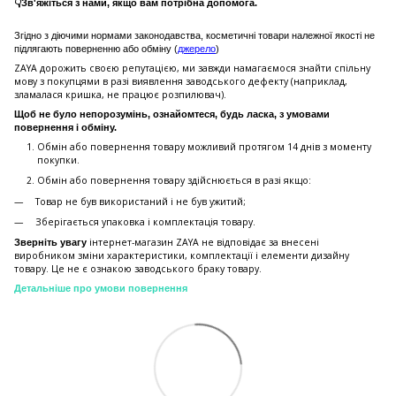
👇Зв'яжіться з нами, якщо вам потрібна допомога.
Згідно з діючими нормами законодавства, косметичні товари належної якості не
підлягають поверненню або обміну (
джерело
)
ZAYA дорожить своєю репутацією, ми завжди намагаємося знайти спільну
мову з покупцями в разі виявлення заводського дефекту (наприклад,
зламалася кришка, не працює розпилювач).
Щоб не було непорозумінь, ознайомтеся, будь ласка, з умовами
повернення і обміну.
Обмін або повернення товару можливий протягом 14 днів з моменту
покупки.
Обмiн або повернення товару здійснюється в разі якщо:
Товар не був використаний і не був ужитий;
Зберiгається упаковка і комплектація товару.
інтернет-магазин ZAYA не відповідає за внесені
Зверніть увагу
виробником зміни характеристики, комплектації і елементи дизайну
товару. Це не є ознакою заводського браку товару.
Детальніше про умови повернення