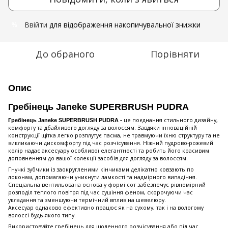
Ввійти
для відображення накопичувальної знижки
%
До обраного
Порівняти
Опис
Гребінець Janeke SUPERBRUSH PUDRA
це поєднання стильного дизайну,
Гребінець
Janeke SUPERBRUSH PUDRA -
комфорту та дбайливого догляду за волоссям. Завдяки інноваційній
конструкції щітка легко розплутує пасма, не травмуючи їхню структуру та не
викликаючи дискомфорту під час розчісування. Ніжний пудрово-рожевий
колір надає аксесуару особливої елегантності та робить його красивим
доповненням до вашої колекції засобів для догляду за волоссям.
Гнучкі зубчики із заокругленими кінчиками делікатно ковзають по
локонам, допомагаючи уникнути ламкості та надмірного випадіння.
Спеціальна вентильована основа у формі сот забезпечує рівномірний
розподіл теплого повітря під час сушіння феном, скорочуючи час
укладання та зменшуючи термічний вплив на шевелюру.
Аксесуар однаково ефективно працює як на сухому, так і на вологому
волоссі будь-якого типу.
Використовуйте гребінець для щоденного розчісування або під час