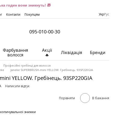
ка годин вони зникнуть! 🎁
Укр
Рус
ог
Контакти
Покупцям
095-010-00-30
Фарбування
Акції
Ліквідація
Бренди
волосся
🔥
Професійні гребінці для волосся
eke
Janeke SUPERBRUSH-mini YELLOW. Гребінець. 93SP220GIA
ini YELLOW. Гребінець. 93SP220GIA
A
Написати відгук
Порівняти
В бажання
акопичувальної знижки