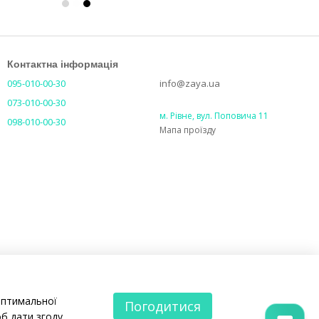
Контактна інформація
095-010-00-30
info@zaya.ua
073-010-00-30
м. Рівне, вул. Поповича 11
098-010-00-30
Мапа проїзду
оптимальної
Погодитися
б дати згоду