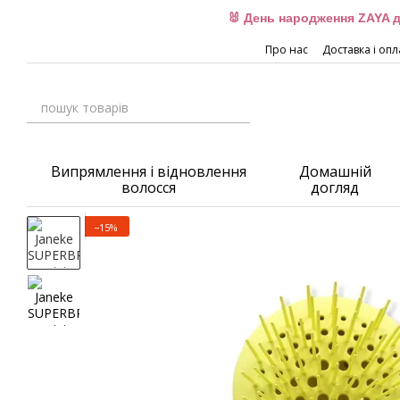
Перейти до основного контенту
🐰 День народження ZAYA д
Про нас
Доставка і опл
Випрямлення і відновлення
Домашній
волосся
догляд
−15%