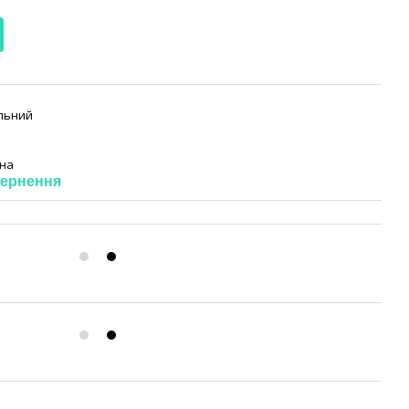
льний
к
на
ернення