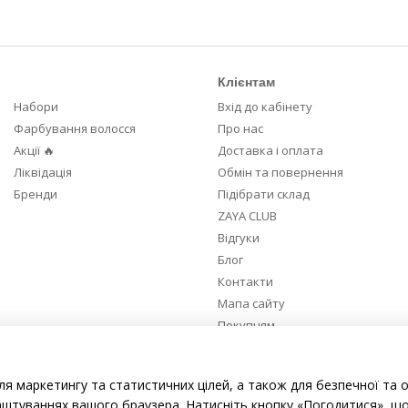
Клієнтам
Набори
Вхід до кабінету
Фарбування волосся
Про нас
Акції 🔥
Доставка і оплата
Ліквідація
Обмін та повернення
Бренди
Підібрати склад
ZAYA CLUB
Відгуки
Блог
Контакти
Мапа сайту
Покупцям
Ми в соцмережах
ля маркетингу та статистичних цілей, а також для безпечної та 
аштуваннях вашого браузера. Натисніть кнопку «Погодитися», що