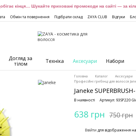
обігає кінця… Шукайте приховані промокоди на сайті — за кіль
ата
Обмін та повернення
Підібрати склад
ZAYA CLUB
Відгуки
Бл
Догляд за
Техніка
Аксесуари
Набори
тілом
Головна
Каталог
Аксесуари
Професійні гребінці для волосся Jan
Janeke SUPERBRUSH-m
В наявності
Артикул: 93SP220 GI
638 грн
750 грн
%
Ввійти
для відображення н