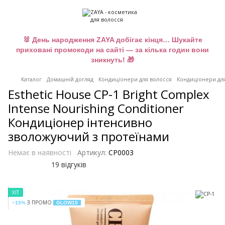
🐰 День народження ZAYA добігає кінця… Шукайте
приховані промокоди на сайті — за кілька годин вони
зникнуть! 🎁
Каталог
Домашній догляд
Кондиціонери для волосся
Кондиціонери для
Esthetic House CP-1 Bright Complex
Intense Nourishing Conditioner
Кондиціонер інтенсивно
зволожуючий з протеїнами
Немає в наявності
Артикул:
CP0003
19 відгуків
ХІТ
З ПРОМО
−15%
GLOW15