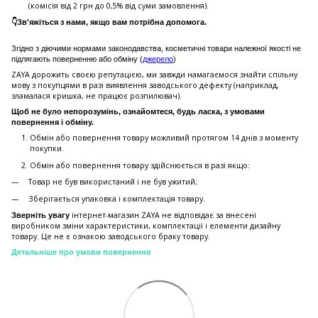
(комісія від 2 грн до 0,5% від суми замовлення).
👇Зв'яжіться з нами, якщо вам потрібна допомога.
Згідно з діючими нормами законодавства, косметичні товари належної якості не
підлягають поверненню або обміну (
джерело
)
ZAYA дорожить своєю репутацією, ми завжди намагаємося знайти спільну
мову з покупцями в разі виявлення заводського дефекту (наприклад,
зламалася кришка, не працює розпилювач).
Щоб не було непорозумінь, ознайомтеся, будь ласка, з умовами
повернення і обміну.
Обмін або повернення товару можливий протягом 14 днів з моменту
покупки.
Обмiн або повернення товару здійснюється в разі якщо:
Товар не був використаний і не був ужитий;
Зберiгається упаковка і комплектація товару.
інтернет-магазин ZAYA не відповідає за внесені
Зверніть увагу
виробником зміни характеристики, комплектації і елементи дизайну
товару. Це не є ознакою заводського браку товару.
Детальніше про умови повернення