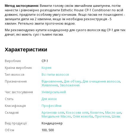
Вимити голову своїм звичайним шампунем, потім
Метод застосування:
нанести і рівномірно розподілити Esthetic House CP-1 Conditioner по всій
довжині, приділити особливу увагу кінчикам. Якщо пасма не пошкоджені -
залишити діяти на 2 хвилини, якщо їм необхідна реконструкція - 5
хвилин. Ретельно змити проточною водою.
Ми рекомендуємо купити кондиціонер для сухого волосся від CP-1 для тих
дівчат, які мають сухі і тьмяні пасма.
Характеристики
Виробник
CP-1
Країна виробник
Корея
Тип волосся
Всі типи волосся
Призначення
Відновлення
,
Для об'єму
,
Для очищення волосся
,
Живлення
,
Зволоження
Час застосування
Універсальний
Стать
Для жінок
Класифікація
Професійна
Складові
Арганова олія
,
Кокосова олія
,
Колаген
,
Масло ши
,
Мигдальне Масло
,
Олія жожоба
,
Протеїни
,
Шовк
Вид продукції
Кондиціонер
Об'єм
100, 500