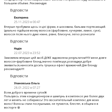
большем объёме..Рекомендую
Відповісти
Екатерина
25.11.2023 в 00:47
Вперше пробувала щось із цієї фірми, я шокована, бальзам портясающий.
Ідеально підійшов моєму волоссю (фарбоване, кучеряве, ламке, сухе),
волосся після нього дуже ніжне, рівне, блискуче, легко розчесати
Відповісти
Надія
22.07.2023 в 23:52
Замовляла вперше цей засіб.ДУЖЕ задоволена результатом!!!!У мене довге
волосся+фарбоване блонд,значно пом‘якшує,розгладжує,добре
змивається,наносити досить трішки,а ефект вражаючий.Для блонду
рекомендую!!!!
Відповісти
Улановська Ольга
28.01.2022 в 07:27
Всем доброго времени суток🌺
Пользуюсь этим кондиционером и шампунь в комплексе уже более двух
лет и менять не собираюсь! Это восхитительный комплекс для моих
волос! Волосы стали послушными, не путаются, блестят, в общем я в
восторге 🤩