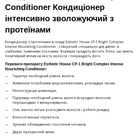
Conditioner Кондиціонер
інтенсивно зволожуючий з
протеїнами
Кондиціонер з протеїнами в складі Esthetic House CP-1 Bright Complex
Intense Nourishing Conditioner - створений спеціально для дівчат зі
слабкими, тьмяними локонами. Формула продукту містить білки, що мають
позитивний вплив на якість волосся і покращують його.
Переваги препарату Esthetic House CP-1 Bright Complex Intense
Nourishing Conditioner:
Гарантує необхідний рівень вологи;
Живлення потрібними мікроелементами, розгладжує пасма;
Реконструкція шевелюри;
Підтримує необхідний рівень вологи всередині волосків,
перешкоджає її випаровуванню;
Стає значно легше розчісувати волосся і робити укладку;
Волосся менше плутається;
Зупиняє обламування і посічення кінчиків;
Дарує прекрасний запах.