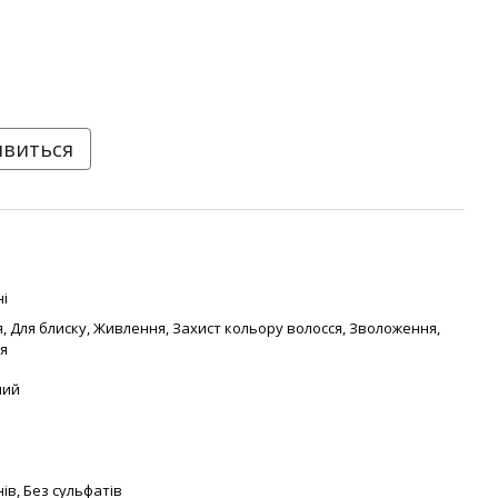
явиться
і
я
,
Для блиску
,
Живлення
,
Захист кольору волосся
,
Зволоження
,
я
ний
нів
,
Без сульфатів