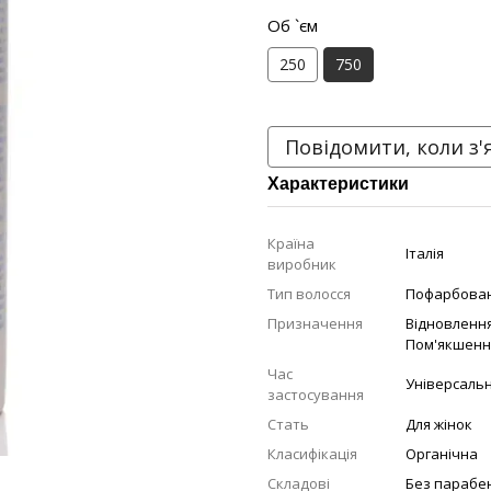
Об `єм
250
750
Повідомити, коли з'
Характеристики
Країна
Італія
виробник
Тип волосся
Пофарбован
Призначення
Відновленн
Пом'якшенн
Час
Універсаль
застосування
Стать
Для жінок
Класифікація
Органічна
Складові
Без парабе