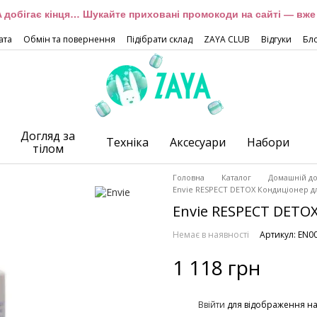
 добігає кінця… Шукайте приховані промокоди на сайті — вже 
ата
Обмін та повернення
Підібрати склад
ZAYA CLUB
Відгуки
Бл
Догляд за
Техніка
Аксесуари
Набори
тілом
Головна
Каталог
Домашній до
Envie RESPECT DETOX Кондиціонер д
Envie RESPECT DETO
Немає в наявності
Артикул: EN0
1 118 грн
%
Ввійти
для відображення н