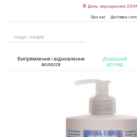
Перейти до основного контенту
🐰 День народження ZAYA
Про нас
Доставка і опл
Випрямлення і відновлення
Домашній
волосся
догляд