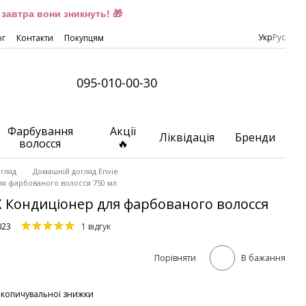
завтра вони зникнуть! 🎁
Укр
Рус
ог
Контакти
Покупцям
095-010-00-30
Фарбування
Акції
Ліквідація
Бренди
волосся
🔥
гляд
Домашній догляд Envie
ля фарбованого волосся 750 мл
X Кондиціонер для фарбованого волосся
023
1 відгук
Порівняти
В бажання
акопичувальної знижки